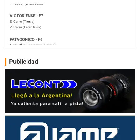
PATAGONICO - F6
Moto Club Reginense (Tierra)
Gral. E. Godoy (Río Negro)
CSK - F7
Juventud Unida (Tierra)
Humboldt (Santa Fe)
NORESTE SANTAFESINO - F6
Publicidad
Ciudad de Avellaneda (Asfalto)
Avellaneda (Santa Fe)
SUR SANTAFESINO - F4
José Samuel Sánchez (Tierra)
Rufino (Santa Fe)
TUCUMANO - F5
Juan Navarro (Asfalto)
El Timbó (Tucumán)
COBERTURA ESPECIAL DE E-KART.COM.AR
08/09-AGO