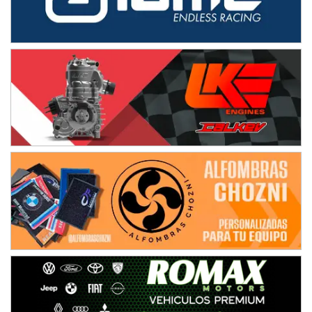
IAME SERIES ARGENTINA 6
Ramiro Tot (Asfalto)
Baradero (Buenos Aires)
KDO - F6
Ciudad de Trenque Lauquen (Asfalto)
Trenque Lauquen (Buenos Aires)
ENTRERRIANO - F6 (POSTERGADA)
Parque de la Velocidad (Asfalto)
Villaguay (Entre Ríos)
VICTORIENSE - F7
El Cerro (Tierra)
Victoria (Entre Ríos)
PATAGONICO - F6
Moto Club Reginense (Tierra)
Gral. E. Godoy (Río Negro)
CSK - F7
Juventud Unida (Tierra)
Humboldt (Santa Fe)