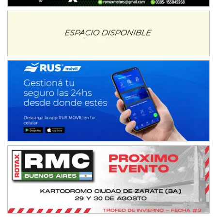
NORESTE SANTAFESINO - F6
Ciudad de Avellaneda (Asfalto)
Avellaneda (Santa Fe)
SUR SANTAFESINO - F4
José Samuel Sánchez (Tierra)
Rufino (Santa Fe)
TUCUMANO - F5
Juan Navarro (Asfalto)
El Timbó (Tucumán)