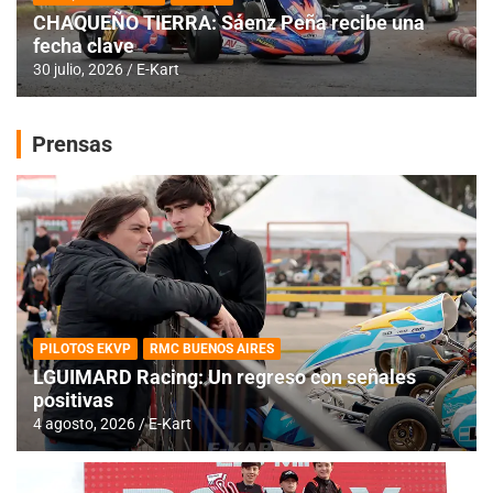
CHAQUEÑO TIERRA: Sáenz Peña recibe una
fecha clave
30 julio, 2026
E-Kart
Prensas
PILOTOS EKVP
RMC BUENOS AIRES
LGUIMARD Racing: Un regreso con señales
positivas
4 agosto, 2026
E-Kart