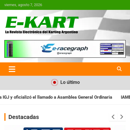
Saltar
viernes, agosto 7, 2026
al
contenido
E-Kart.com.ar | La Revista
Electrónica del Karting en
Argentina
Lo último
Asamblea General Ordinaria
IAME SERIES ARGENTINA: Baradero re
Destacadas