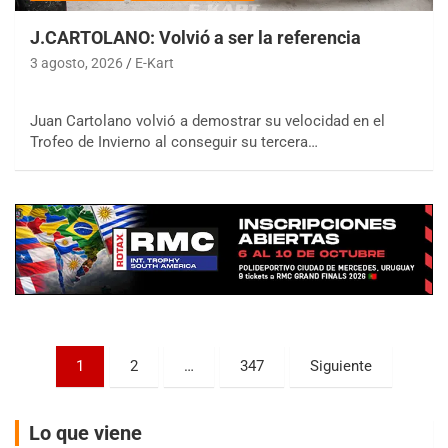
J.CARTOLANO: Volvió a ser la referencia
3 agosto, 2026
E-Kart
Juan Cartolano volvió a demostrar su velocidad en el
COBERTURA ESPECIAL DE E-KART.COM.AR
Trofeo de Invierno al conseguir su tercera…
08/09-AGO
IAME SERIES ARGENTINA 6
Ramiro Tot (Asfalto)
Baradero (Buenos Aires)
KDO - F6
Ciudad de Trenque Lauquen (Asfalto)
Trenque Lauquen (Buenos Aires)
ENTRERRIANO - F6 (POSTERGADA)
Parque de la Velocidad (Asfalto)
Paginación
1
2
…
347
Siguiente
Villaguay (Entre Ríos)
de
VICTORIENSE - F7
entradas
El Cerro (Tierra)
Lo que viene
Victoria (Entre Ríos)