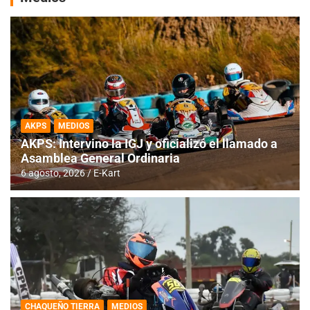
AKPS
MEDIOS
AKPS: Intervino la IGJ y oficializó el llamado a
Asamblea General Ordinaria
6 agosto, 2026
E-Kart
CHAQUEÑO TIERRA
MEDIOS