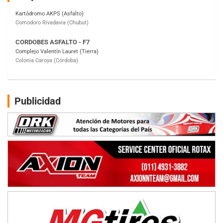
Complejo Valentín Lauret (Tierra)
Colonia Caroya (Córdoba)
ENTRERRIANO - F6
Parque de la Velocidad (Asfalto)
Villaguay (Entre Ríos)
SUR ENTRERRIANO - F6
Hugo "Gato" Molini (Tierra)
Nogoyá (Entre Ríos)
Publicidad
RIOJANO - F6
Ciudad de La Rioja (Asfalto)
La Rioja (La Rioja)
PROKART NEUQUINO - F6
Autódromo de Neuquén (Asfalto)
Centenario (Neuquén)
CENTRO BONAERENSE - F6
Emilio Parisi (Tierra)
25 de Mayo (Buenos Aires)
COBERTURA ON-LINE DE E-KART.COM.AR