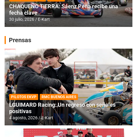
CHAQUEÑO TIERRA: Sáenz Peña recibe una
fecha clave
30 julio, 2026
E-Kart
Prensas
PILOTOS EKVP
RMC BUENOS AIRES
LGUIMARD Racing: Un regreso con señales
positivas
4 agosto, 2026
E-Kart