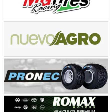
15/16/17-AGO
APAK - F6
Ciudad de Zárate (Asfalto)
Zárate (Buenos Aires)
PROKART METROPOLITANO - F1
Rubén Luis Di Palma (Asfalto)
Ciudad Evita (Buenos Aires)
AKPS - F6
Kartódromo AKPS (Asfalto)
Comodoro Rivadavia (Chubut)
CORDOBES ASFALTO - F7
Complejo Valentín Lauret (Tierra)
Colonia Caroya (Córdoba)
ENTRERRIANO - F6
Parque de la Velocidad (Asfalto)
Villaguay (Entre Ríos)