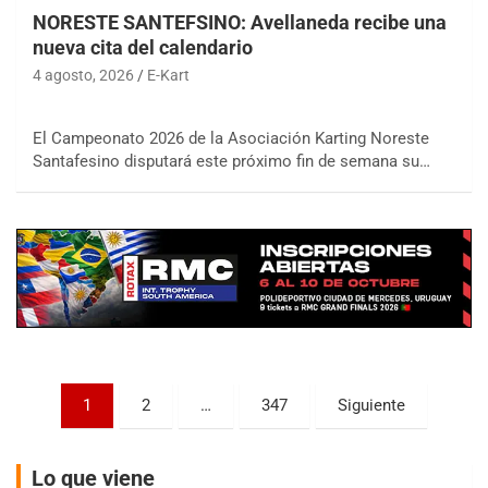
NORESTE SANTEFSINO: Avellaneda recibe una
nueva cita del calendario
4 agosto, 2026
E-Kart
COBERTURA ON-LINE DE E-KART.COM.AR
El Campeonato 2026 de la Asociación Karting Noreste
15/16/17-AGO
Santafesino disputará este próximo fin de semana su…
APAK - F6
Ciudad de Zárate (Asfalto)
Zárate (Buenos Aires)
PROKART METROPOLITANO - F1
Rubén Luis Di Palma (Asfalto)
Ciudad Evita (Buenos Aires)
AKPS - F6
Paginación
1
2
…
347
Siguiente
Kartódromo AKPS (Asfalto)
de
Comodoro Rivadavia (Chubut)
entradas
Lo que viene
CORDOBES ASFALTO - F7