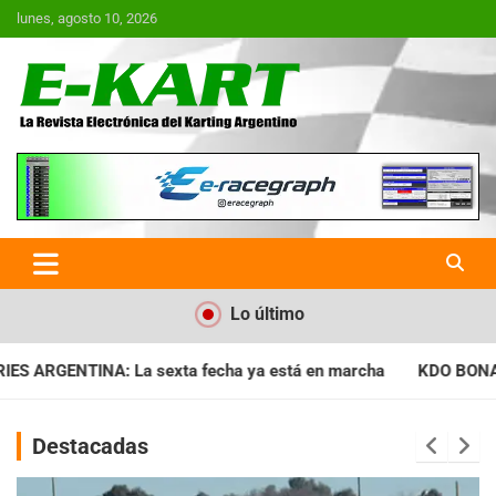
Saltar
lunes, agosto 10, 2026
al
contenido
E-Kart.com.ar | La Revista
Electrónica del Karting en
Argentina
Lo último
a ya está en marcha
KDO BONAERENSE: Con la vara bien alta, 
Destacadas