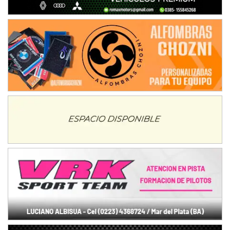
SUR ENTRERRIANO - F6
Hugo "Gato" Molini (Tierra)
Nogoyá (Entre Ríos)
RIOJANO - F6
Ciudad de La Rioja (Asfalto)
La Rioja (La Rioja)
PROKART NEUQUINO - F6
Autódromo de Neuquén (Asfalto)
Centenario (Neuquén)
CENTRO BONAERENSE - F6
Emilio Parisi (Tierra)
25 de Mayo (Buenos Aires)