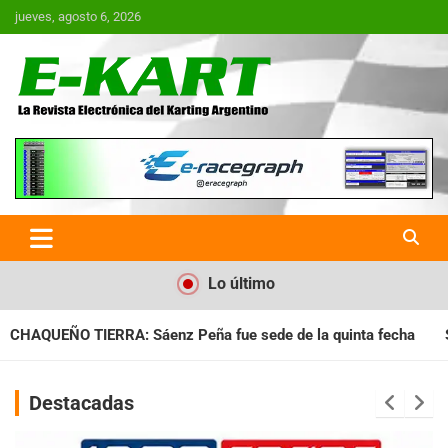
Saltar
jueves, agosto 6, 2026
al
contenido
E-Kart.com.ar | La Revista
Electrónica del Karting en
Argentina
Lo último
fue sede de la quinta fecha
SANTIAGUEÑO: Se cumplió con la
Destacadas