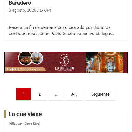
Baradero
3 agosto, 2026
E-Kart
COBERTURA ESPECIAL DE E-KART.COM.AR
Pese a un fin de semana condicionado por distintos
08/09-AGO
contratiempos, Juan Pablo Sauco conservó su lugar…
IAME SERIES ARGENTINA 6
Ramiro Tot (Asfalto)
Baradero (Buenos Aires)
KDO - F6
Ciudad de Trenque Lauquen (Asfalto)
Trenque Lauquen (Buenos Aires)
ENTRERRIANO - F6 (POSTERGADA)
Parque de la Velocidad (Asfalto)
Paginación
1
2
…
347
Siguiente
Villaguay (Entre Ríos)
de
VICTORIENSE - F7
entradas
Lo que viene
El Cerro (Tierra)
Victoria (Entre Ríos)
PATAGONICO - F6