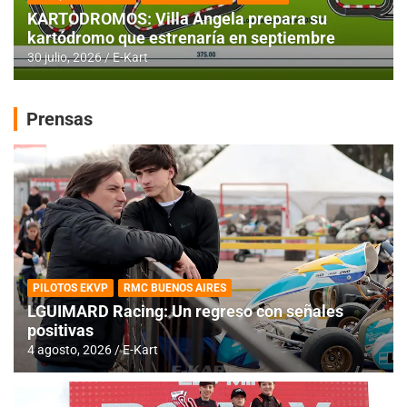
KARTODROMOS: Villa Angela prepara su
kartódromo que estrenaría en septiembre
30 julio, 2026
E-Kart
Prensas
PILOTOS EKVP
RMC BUENOS AIRES
LGUIMARD Racing: Un regreso con señales
positivas
4 agosto, 2026
E-Kart