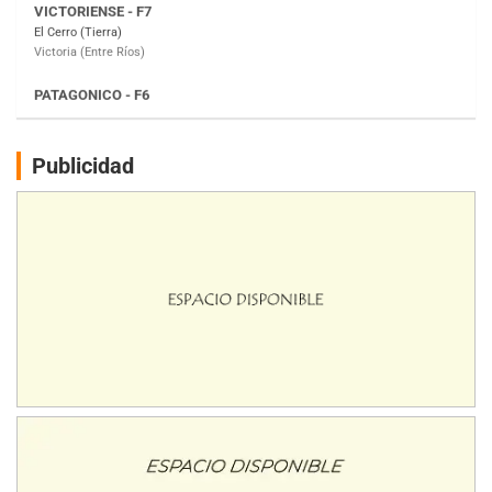
Moto Club Reginense (Tierra)
Gral. E. Godoy (Río Negro)
CSK - F7
Juventud Unida (Tierra)
Humboldt (Santa Fe)
NORESTE SANTAFESINO - F6
Publicidad
Ciudad de Avellaneda (Asfalto)
Avellaneda (Santa Fe)
SUR SANTAFESINO - F4
José Samuel Sánchez (Tierra)
Rufino (Santa Fe)
TUCUMANO - F5
Juan Navarro (Asfalto)
El Timbó (Tucumán)
COBERTURA ESPECIAL DE E-KART.COM.AR
08/09-AGO
IAME SERIES ARGENTINA 6
Ramiro Tot (Asfalto)