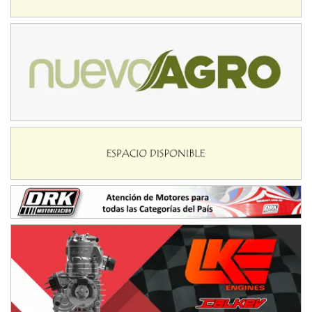
Baradero (Buenos Aires)
KDO - F6
Ciudad de Trenque Lauquen (Asfalto)
Trenque Lauquen (Buenos Aires)
ENTRERRIANO - F6 (POSTERGADA)
Parque de la Velocidad (Asfalto)
Villaguay (Entre Ríos)
VICTORIENSE - F7
El Cerro (Tierra)
Victoria (Entre Ríos)
PATAGONICO - F6
Moto Club Reginense (Tierra)
Gral. E. Godoy (Río Negro)
CSK - F7
Juventud Unida (Tierra)
Humboldt (Santa Fe)
NORESTE SANTAFESINO - F6