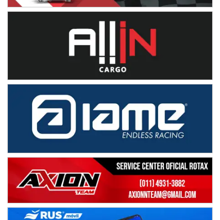
Ciudad de Avellaneda (Asfalto)
Avellaneda (Santa Fe)
SUR SANTAFESINO - F4
José Samuel Sánchez (Tierra)
Rufino (Santa Fe)
TUCUMANO - F5
Juan Navarro (Asfalto)
El Timbó (Tucumán)