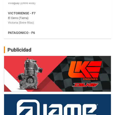
PATAGONICO - F6
Moto Club Reginense (Tierra)
Gral. E. Godoy (Río Negro)
CSK - F7
Juventud Unida (Tierra)
Humboldt (Santa Fe)
NORESTE SANTAFESINO - F6
Publicidad
Ciudad de Avellaneda (Asfalto)
Avellaneda (Santa Fe)
SUR SANTAFESINO - F4
José Samuel Sánchez (Tierra)
Rufino (Santa Fe)
TUCUMANO - F5
Juan Navarro (Asfalto)
El Timbó (Tucumán)
COBERTURA ESPECIAL DE E-KART.COM.AR
08/09-AGO