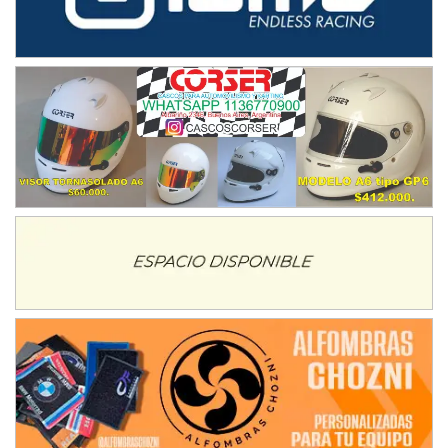
IAME SERIES ARGENTINA 6
Ramiro Tot (Asfalto)
Baradero (Buenos Aires)
KDO - F6
Ciudad de Trenque Lauquen (Asfalto)
Trenque Lauquen (Buenos Aires)
ENTRERRIANO - F6 (POSTERGADA)
Parque de la Velocidad (Asfalto)
Villaguay (Entre Ríos)
VICTORIENSE - F7
El Cerro (Tierra)
Victoria (Entre Ríos)
PATAGONICO - F6
Moto Club Reginense (Tierra)
Gral. E. Godoy (Río Negro)
CSK - F7
Juventud Unida (Tierra)
Humboldt (Santa Fe)