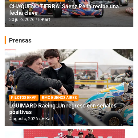
CHAQUEÑO TIERRA: Sáenz Peña recibe una
fecha clave
30 julio, 2026
E-Kart
Prensas
PILOTOS EKVP
RMC BUENOS AIRES
LGUIMARD Racing: Un regreso con señales
positivas
4 agosto, 2026
E-Kart