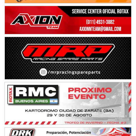
NORESTE SANTAFESINO - F6
Ciudad de Avellaneda (Asfalto)
Avellaneda (Santa Fe)
SUR SANTAFESINO - F4
José Samuel Sánchez (Tierra)
Rufino (Santa Fe)
TUCUMANO - F5
Juan Navarro (Asfalto)
El Timbó (Tucumán)