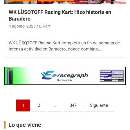
WK LÜSQTOFF Racing Kart: Hizo historia en
Baradero
4 agosto, 2026
E-Kart
COBERTURA ESPECIAL DE E-KART.COM.AR
08/09-AGO
WK LÜSQTOFF Racing Kart completó un fin de semana de
intensa actividad en Baradero, donde combinó…
IAME SERIES ARGENTINA 6
Ramiro Tot (Asfalto)
Baradero (Buenos Aires)
KDO - F6
Ciudad de Trenque Lauquen (Asfalto)
Trenque Lauquen (Buenos Aires)
ENTRERRIANO - F6 (POSTERGADA)
Paginación
Parque de la Velocidad (Asfalto)
1
2
…
347
Siguiente
Villaguay (Entre Ríos)
de
VICTORIENSE - F7
entradas
Lo que viene
El Cerro (Tierra)
Victoria (Entre Ríos)