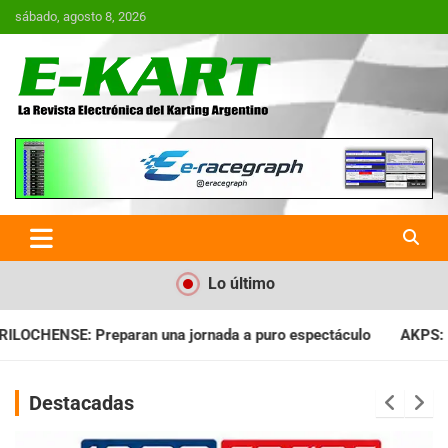
Saltar
sábado, agosto 8, 2026
al
contenido
E-Kart.com.ar | La Revista
Electrónica del Karting en
Argentina
Lo último
ada a puro espectáculo
AKPS: Intervino la IGJ y oficializó el
Destacadas