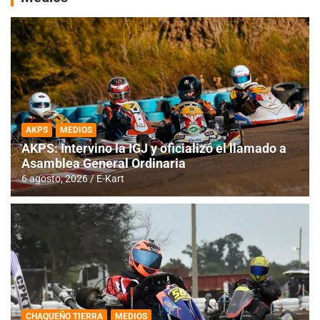
AKPS
MEDIOS
AKPS: Intervino la IGJ y oficializó el llamado a
Asamblea General Ordinaria
6 agosto, 2026
E-Kart
CHAQUEÑO TIERRA
MEDIOS