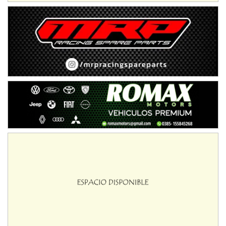
NORESTE SANTAFESINO - F6
Ciudad de Avellaneda (Asfalto)
Avellaneda (Santa Fe)
SUR SANTAFESINO - F4
José Samuel Sánchez (Tierra)
Rufino (Santa Fe)
TUCUMANO - F5
Juan Navarro (Asfalto)
El Timbó (Tucumán)