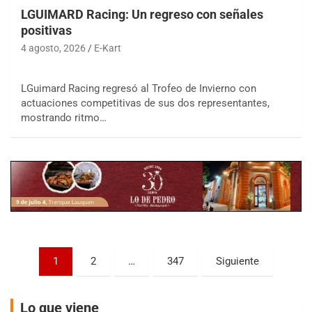
LGUIMARD Racing: Un regreso con señales
positivas
4 agosto, 2026
E-Kart
LGuimard Racing regresó al Trofeo de Invierno con
COBERTURA ESPECIAL DE E-KART.COM.AR
actuaciones competitivas de sus dos representantes,
08/09-AGO
mostrando ritmo…
IAME SERIES ARGENTINA 6
Ramiro Tot (Asfalto)
Baradero (Buenos Aires)
KDO - F6
Ciudad de Trenque Lauquen (Asfalto)
Trenque Lauquen (Buenos Aires)
ENTRERRIANO - F6 (POSTERGADA)
Parque de la Velocidad (Asfalto)
Paginación
1
2
…
347
Siguiente
Villaguay (Entre Ríos)
de
VICTORIENSE - F7
entradas
El Cerro (Tierra)
Lo que viene