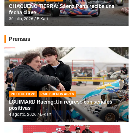
CHAQUEÑO TIERRA: Sáenz Peña recibe una
fecha clave
30 julio, 2026
E-Kart
Prensas
PILOTOS EKVP
RMC BUENOS AIRES
LGUIMARD Racing: Un regreso con señales
positivas
4 agosto, 2026
E-Kart