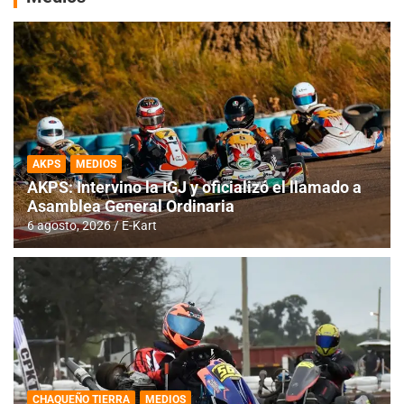
AKPS
MEDIOS
AKPS: Intervino la IGJ y oficializó el llamado a
Asamblea General Ordinaria
6 agosto, 2026
E-Kart
CHAQUEÑO TIERRA
MEDIOS