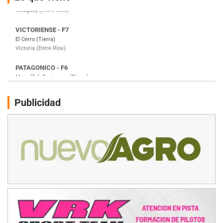
Victoria (Entre Ríos)
PATAGONICO - F6
Moto Club Reginense (Tierra)
Gral. E. Godoy (Río Negro)
CSK - F7
Juventud Unida (Tierra)
Humboldt (Santa Fe)
NORESTE SANTAFESINO - F6
Publicidad
Ciudad de Avellaneda (Asfalto)
Avellaneda (Santa Fe)
SUR SANTAFESINO - F4
José Samuel Sánchez (Tierra)
Rufino (Santa Fe)
TUCUMANO - F5
Juan Navarro (Asfalto)
El Timbó (Tucumán)
COBERTURA ESPECIAL DE E-KART.COM.AR
08/09-AGO