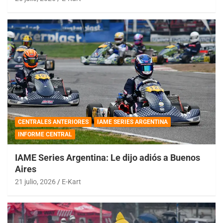
CENTRALES ANTERIORES
IAME SERIES ARGENTINA
INFORME CENTRAL
IAME Series Argentina: Le dijo adiós a Buenos
Aires
21 julio, 2026
E-Kart