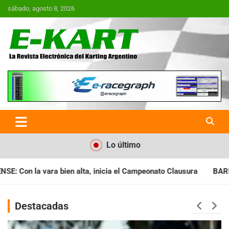
Saltar
sábado, agosto 8, 2026
al
contenido
E-Kart.com.ar | La Revista
Electrónica del Karting en
Argentina
Lo último
a el Campeonato Clausura
BARILOCHENSE: Preparan una jornada
Destacadas