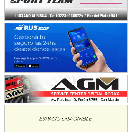
IAME SERIES ARGENTINA 6
Ramiro Tot (Asfalto)
Baradero (Buenos Aires)
KDO - F6
Ciudad de Trenque Lauquen (Asfalto)
Trenque Lauquen (Buenos Aires)
ENTRERRIANO - F6 (POSTERGADA)
Parque de la Velocidad (Asfalto)
Villaguay (Entre Ríos)
VICTORIENSE - F7
El Cerro (Tierra)
Victoria (Entre Ríos)
PATAGONICO - F6
Moto Club Reginense (Tierra)
Gral. E. Godoy (Río Negro)
CSK - F7
Juventud Unida (Tierra)
Humboldt (Santa Fe)