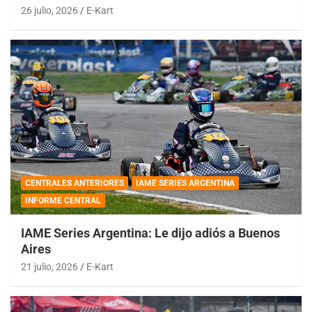
26 julio, 2026
E-Kart
CENTRALES ANTERIORES
IAME SERIES ARGENTINA
INFORME CENTRAL
IAME Series Argentina: Le dijo adiós a Buenos
Aires
21 julio, 2026
E-Kart