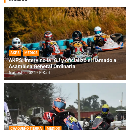
AKPS
MEDIOS
AKPS: Intervino la IGJ y oficializó el llamado a
Asamblea General Ordinaria
6 agosto, 2026
E-Kart
CHAQUEÑO TIERRA
MEDIOS