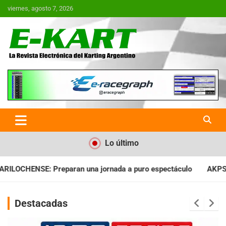
Saltar
viernes, agosto 7, 2026
al
contenido
E-Kart.com.ar | La Revista
Electrónica del Karting en
Argentina
Lo último
nada a puro espectáculo
AKPS: Intervino la IGJ y oficializó e
Destacadas