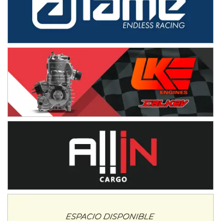
08/09-AGO
IAME SERIES ARGENTINA 6
Ramiro Tot (Asfalto)
Baradero (Buenos Aires)
KDO - F6
Ciudad de Trenque Lauquen (Asfalto)
Trenque Lauquen (Buenos Aires)
ENTRERRIANO - F6 (POSTERGADA)
Parque de la Velocidad (Asfalto)
Villaguay (Entre Ríos)
VICTORIENSE - F7
El Cerro (Tierra)
Victoria (Entre Ríos)
PATAGONICO - F6
Moto Club Reginense (Tierra)
Gral. E. Godoy (Río Negro)
CSK - F7