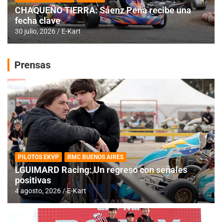
CHAQUEÑO TIERRA: Sáenz Peña recibe una
fecha clave
30 julio, 2026
E-Kart
Prensas
PILOTOS EKVP
RMC BUENOS AIRES
LGUIMARD Racing: Un regreso con señales
positivas
4 agosto, 2026
E-Kart