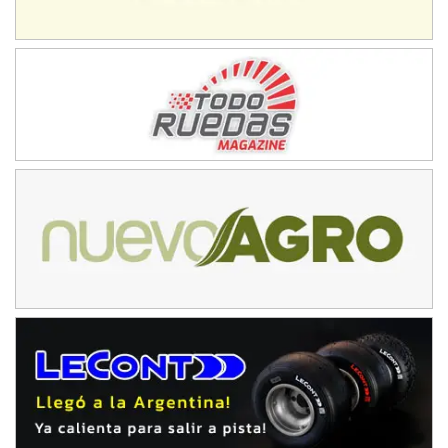
Juventud Unida (Tierra)
Humboldt (Santa Fe)
NORESTE SANTAFESINO - F6
Ciudad de Avellaneda (Asfalto)
Avellaneda (Santa Fe)
SUR SANTAFESINO - F4
José Samuel Sánchez (Tierra)
Rufino (Santa Fe)
TUCUMANO - F5
Juan Navarro (Asfalto)
El Timbó (Tucumán)