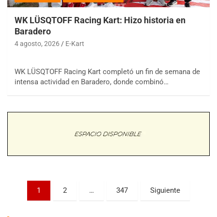
WK LÜSQTOFF Racing Kart: Hizo historia en
Baradero
4 agosto, 2026
E-Kart
WK LÜSQTOFF Racing Kart completó un fin de semana de
COBERTURA ESPECIAL DE E-KART.COM.AR
intensa actividad en Baradero, donde combinó…
08/09-AGO
IAME SERIES ARGENTINA 6
Ramiro Tot (Asfalto)
Baradero (Buenos Aires)
KDO - F6
Ciudad de Trenque Lauquen (Asfalto)
Trenque Lauquen (Buenos Aires)
ENTRERRIANO - F6 (POSTERGADA)
Paginación
Parque de la Velocidad (Asfalto)
1
2
…
347
Siguiente
Villaguay (Entre Ríos)
de
VICTORIENSE - F7