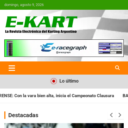
Saltar
domingo, agosto 9, 2026
al
contenido
E-Kart.com.ar | La Revista
Electrónica del Karting en
Argentina
Lo último
ia el Campeonato Clausura
BARILOCHENSE: Preparan una jorna
Destacadas