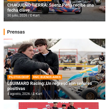
CHAQUEÑO TIERRA: Sáenz Peña recibe una
fecha clave
30 julio, 2026
E-Kart
Prensas
PILOTOS EKVP
RMC BUENOS AIRES
LGUIMARD Racing: Un regreso con señales
positivas
4 agosto, 2026
E-Kart