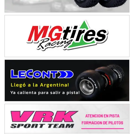
08/09-AGO
IAME SERIES ARGENTINA 6
Ramiro Tot (Asfalto)
Baradero (Buenos Aires)
KDO - F6
Ciudad de Trenque Lauquen (Asfalto)
Trenque Lauquen (Buenos Aires)
ENTRERRIANO - F6 (POSTERGADA)
Parque de la Velocidad (Asfalto)
Villaguay (Entre Ríos)
VICTORIENSE - F7
El Cerro (Tierra)
Victoria (Entre Ríos)
PATAGONICO - F6
Moto Club Reginense (Tierra)
Gral. E. Godoy (Río Negro)
CSK - F7
Juventud Unida (Tierra)