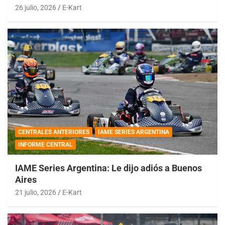
26 julio, 2026
E-Kart
CENTRALES ANTERIORES
IAME SERIES ARGENTINA
INFORME CENTRAL
IAME Series Argentina: Le dijo adiós a Buenos
Aires
21 julio, 2026
E-Kart