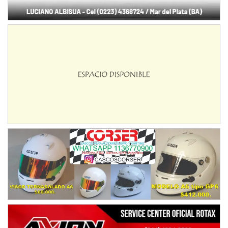
Humboldt (Santa Fe)
NORESTE SANTAFESINO - F6
Ciudad de Avellaneda (Asfalto)
Avellaneda (Santa Fe)
SUR SANTAFESINO - F4
José Samuel Sánchez (Tierra)
Rufino (Santa Fe)
TUCUMANO - F5
Juan Navarro (Asfalto)
El Timbó (Tucumán)