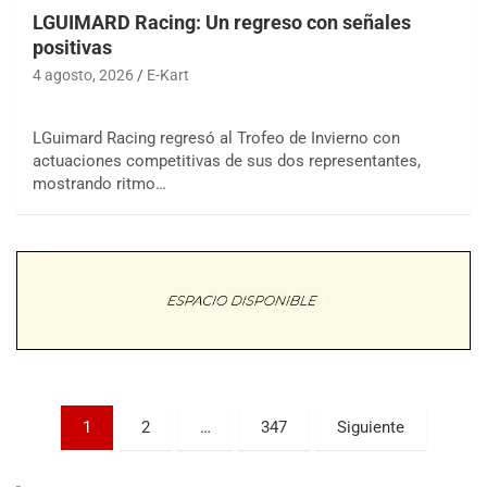
LGUIMARD Racing: Un regreso con señales
positivas
4 agosto, 2026
E-Kart
LGuimard Racing regresó al Trofeo de Invierno con
actuaciones competitivas de sus dos representantes,
COBERTURA ESPECIAL DE E-KART.COM.AR
mostrando ritmo…
08/09-AGO
IAME SERIES ARGENTINA 6
Ramiro Tot (Asfalto)
Baradero (Buenos Aires)
KDO - F6
Ciudad de Trenque Lauquen (Asfalto)
Trenque Lauquen (Buenos Aires)
ENTRERRIANO - F6 (POSTERGADA)
Parque de la Velocidad (Asfalto)
Paginación
1
2
…
347
Siguiente
Villaguay (Entre Ríos)
de
VICTORIENSE - F7