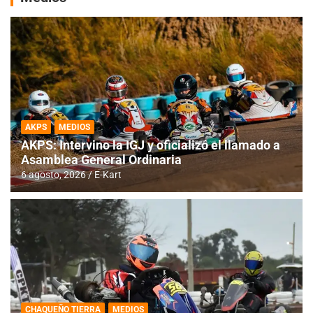
AKPS
MEDIOS
AKPS: Intervino la IGJ y oficializó el llamado a
Asamblea General Ordinaria
6 agosto, 2026
E-Kart
CHAQUEÑO TIERRA
MEDIOS