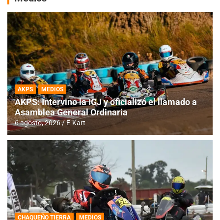
AKPS
MEDIOS
AKPS: Intervino la IGJ y oficializó el llamado a
Asamblea General Ordinaria
6 agosto, 2026
E-Kart
CHAQUEÑO TIERRA
MEDIOS