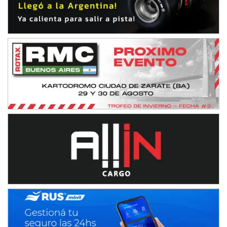
IAME SERIES ARGENTINA 6
Ramiro Tot (Asfalto)
Baradero (Buenos Aires)
KDO - F6
Ciudad de Trenque Lauquen (Asfalto)
Trenque Lauquen (Buenos Aires)
ENTRERRIANO - F6 (POSTERGADA)
Parque de la Velocidad (Asfalto)
Villaguay (Entre Ríos)
VICTORIENSE - F7
El Cerro (Tierra)
Victoria (Entre Ríos)
PATAGONICO - F6
Moto Club Reginense (Tierra)
Gral. E. Godoy (Río Negro)
CSK - F7
Juventud Unida (Tierra)
Humboldt (Santa Fe)