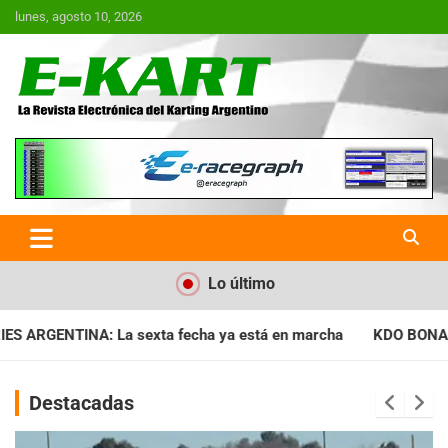
Saltar
lunes, agosto 10, 2026
al
contenido
E-Kart.com.ar | La Revista
Electrónica del Karting en
Argentina
Lo último
a ya está en marcha
KDO BONAERENSE: Con la vara bien alta, 
Destacadas