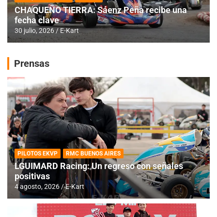
CHAQUEÑO TIERRA: Sáenz Peña recibe una
fecha clave
30 julio, 2026
E-Kart
Prensas
PILOTOS EKVP
RMC BUENOS AIRES
LGUIMARD Racing: Un regreso con señales
positivas
4 agosto, 2026
E-Kart