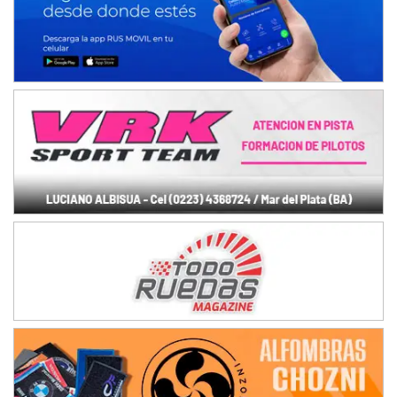
NORESTE SANTAFESINO - F6
Ciudad de Avellaneda (Asfalto)
Avellaneda (Santa Fe)
SUR SANTAFESINO - F4
José Samuel Sánchez (Tierra)
Rufino (Santa Fe)
TUCUMANO - F5
Juan Navarro (Asfalto)
El Timbó (Tucumán)