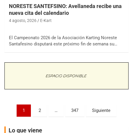
NORESTE SANTEFSINO: Avellaneda recibe una
nueva cita del calendario
4 agosto, 2026
E-Kart
El Campeonato 2026 de la Asociación Karting Noreste
COBERTURA ESPECIAL DE E-KART.COM.AR
Santafesino disputará este próximo fin de semana su…
08/09-AGO
IAME SERIES ARGENTINA 6
Ramiro Tot (Asfalto)
Baradero (Buenos Aires)
KDO - F6
Ciudad de Trenque Lauquen (Asfalto)
Trenque Lauquen (Buenos Aires)
ENTRERRIANO - F6 (POSTERGADA)
Parque de la Velocidad (Asfalto)
Paginación
1
2
…
347
Siguiente
Villaguay (Entre Ríos)
de
VICTORIENSE - F7
entradas
El Cerro (Tierra)
Lo que viene