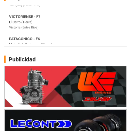
Victoria (Entre Ríos)
PATAGONICO - F6
Moto Club Reginense (Tierra)
Gral. E. Godoy (Río Negro)
CSK - F7
Juventud Unida (Tierra)
Humboldt (Santa Fe)
NORESTE SANTAFESINO - F6
Publicidad
Ciudad de Avellaneda (Asfalto)
Avellaneda (Santa Fe)
SUR SANTAFESINO - F4
José Samuel Sánchez (Tierra)
Rufino (Santa Fe)
TUCUMANO - F5
Juan Navarro (Asfalto)
El Timbó (Tucumán)
COBERTURA ESPECIAL DE E-KART.COM.AR
08/09-AGO