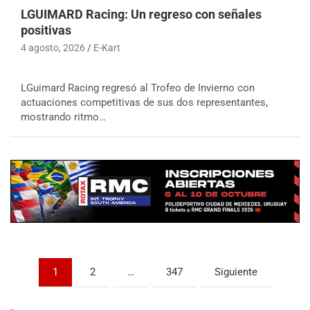
LGUIMARD Racing: Un regreso con señales
positivas
4 agosto, 2026
E-Kart
LGuimard Racing regresó al Trofeo de Invierno con
actuaciones competitivas de sus dos representantes,
COBERTURA ESPECIAL DE E-KART.COM.AR
mostrando ritmo…
08/09-AGO
IAME SERIES ARGENTINA 6
Ramiro Tot (Asfalto)
Baradero (Buenos Aires)
KDO - F6
Ciudad de Trenque Lauquen (Asfalto)
Trenque Lauquen (Buenos Aires)
ENTRERRIANO - F6 (POSTERGADA)
Parque de la Velocidad (Asfalto)
Paginación
1
2
…
347
Siguiente
Villaguay (Entre Ríos)
de
VICTORIENSE - F7