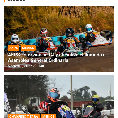
AKPS
MEDIOS
AKPS: Intervino la IGJ y oficializó el llamado a
Asamblea General Ordinaria
6 agosto, 2026
E-Kart
CHAQUEÑO TIERRA
MEDIOS