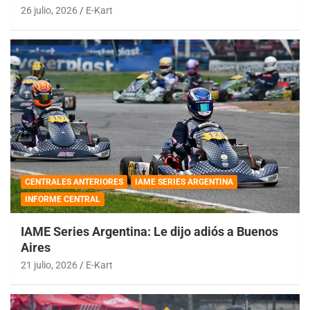
26 julio, 2026
E-Kart
CENTRALES ANTERIORES
IAME SERIES ARGENTINA
INFORME CENTRAL
IAME Series Argentina: Le dijo adiós a Buenos
Aires
21 julio, 2026
E-Kart