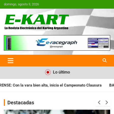
Saltar
domingo, agosto 9, 2026
al
contenido
E-Kart.com.ar | La Revista
Electrónica del Karting en
Argentina
Lo último
cia el Campeonato Clausura
BARILOCHENSE: Preparan una jorn
Destacadas