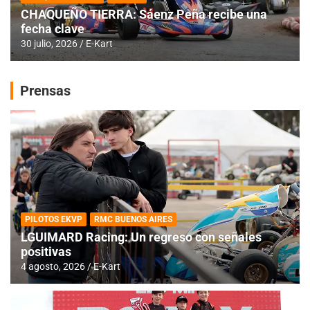
CHAQUEÑO TIERRA: Sáenz Peña recibe una
fecha clave
30 julio, 2026
E-Kart
Prensas
PILOTOS EKVP
RMC BUENOS AIRES
LGUIMARD Racing: Un regreso con señales
positivas
4 agosto, 2026
E-Kart