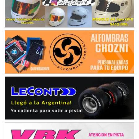
08/09-AGO
IAME SERIES ARGENTINA 6
Ramiro Tot (Asfalto)
Baradero (Buenos Aires)
KDO - F6
Ciudad de Trenque Lauquen (Asfalto)
Trenque Lauquen (Buenos Aires)
ENTRERRIANO - F6 (POSTERGADA)
Parque de la Velocidad (Asfalto)
Villaguay (Entre Ríos)
VICTORIENSE - F7
El Cerro (Tierra)
Victoria (Entre Ríos)
PATAGONICO - F6
Moto Club Reginense (Tierra)
Gral. E. Godoy (Río Negro)
CSK - F7