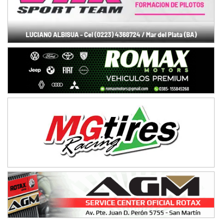
Juventud Unida (Tierra)
Humboldt (Santa Fe)
NORESTE SANTAFESINO - F6
Ciudad de Avellaneda (Asfalto)
Avellaneda (Santa Fe)
SUR SANTAFESINO - F4
José Samuel Sánchez (Tierra)
Rufino (Santa Fe)
TUCUMANO - F5
Juan Navarro (Asfalto)
El Timbó (Tucumán)