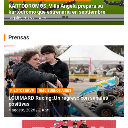
KARTODROMOS: Villa Angela prepara su
kartódromo que estrenaría en septiembre
30 julio, 2026
E-Kart
Prensas
PILOTOS EKVP
RMC BUENOS AIRES
LGUIMARD Racing: Un regreso con señales
positivas
4 agosto, 2026
E-Kart