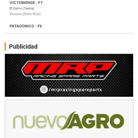
Moto Club Reginense (Tierra)
Gral. E. Godoy (Río Negro)
CSK - F7
Juventud Unida (Tierra)
Humboldt (Santa Fe)
NORESTE SANTAFESINO - F6
Publicidad
Ciudad de Avellaneda (Asfalto)
Avellaneda (Santa Fe)
SUR SANTAFESINO - F4
José Samuel Sánchez (Tierra)
Rufino (Santa Fe)
TUCUMANO - F5
Juan Navarro (Asfalto)
El Timbó (Tucumán)
COBERTURA ESPECIAL DE E-KART.COM.AR
08/09-AGO
IAME SERIES ARGENTINA 6
Ramiro Tot (Asfalto)