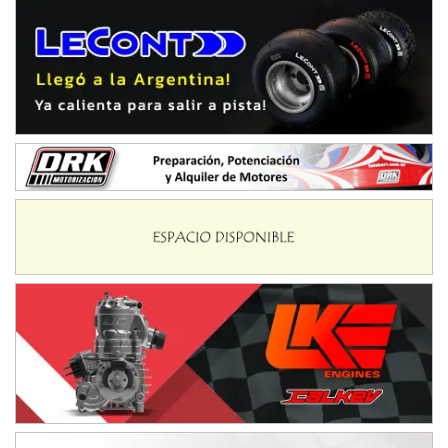
Ciudad de Avellaneda (Asfalto)
Avellaneda (Santa Fe)
SUR SANTAFESINO - F4
José Samuel Sánchez (Tierra)
Rufino (Santa Fe)
TUCUMANO - F5
Juan Navarro (Asfalto)
El Timbó (Tucumán)