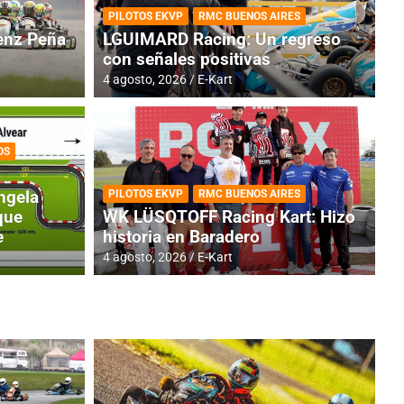
PILOTOS EKVP
RMC BUENOS AIRES
nz Peña
LGUIMARD Racing: Un regreso
con señales positivas
4 agosto, 2026
E-Kart
OS
TINA
DE
GENTINA: Horarios para la
R
ngela
PILOTOS EKVP
RMC BUENOS AIRES
dos
h
que
WK LÜSQTOFF Racing Kart: Hizo
e
historia en Baradero
4 a
4 agosto, 2026
E-Kart