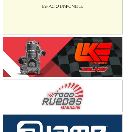
KDO - F6
Ciudad de Trenque Lauquen (Asfalto)
Trenque Lauquen (Buenos Aires)
ENTRERRIANO - F6 (POSTERGADA)
Parque de la Velocidad (Asfalto)
Villaguay (Entre Ríos)
VICTORIENSE - F7
El Cerro (Tierra)
Victoria (Entre Ríos)
PATAGONICO - F6
Moto Club Reginense (Tierra)
Gral. E. Godoy (Río Negro)
CSK - F7
Juventud Unida (Tierra)
Humboldt (Santa Fe)
NORESTE SANTAFESINO - F6
Ciudad de Avellaneda (Asfalto)