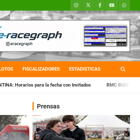
LOTOS
FISCALIZADORES
ESTADISTICAS
 fecha con Invitados
RMC BUENOS AIRES: Cerró una jornada
Prensas