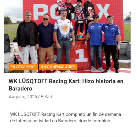
PILOTOS EKVP
RMC BUENOS AIRES
WK LÜSQTOFF Racing Kart: Hizo historia en
Baradero
4 agosto, 2026
E-Kart
WK LÜSQTOFF Racing Kart completó un fin de semana
de intensa actividad en Baradero, donde combinó…