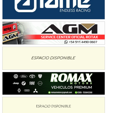
Avellaneda (Santa Fe)
SUR SANTAFESINO - F4
José Samuel Sánchez (Tierra)
Rufino (Santa Fe)
TUCUMANO - F5
Juan Navarro (Asfalto)
El Timbó (Tucumán)