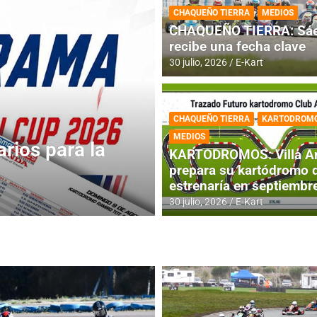
CHAQUEÑO TIERRA
MEDIOS
CHAQUEÑO TIERRA: Sáe
recibe una fecha clave
30 julio, 2026
E-Kart
CHAQUEÑO TIERRA
KARTODROM
DESTACADA
IAME SERIES ARGEN
MEDIOS
 jornada
IAME SERIES AR
KARTODROMOS: Villa A
fecha con Invita
prepara su kartódromo 
estrenaría en septiembr
4 agosto, 2026
E-Kart
30 julio, 2026
E-Kart