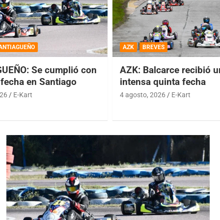
ANTIAGUEÑO
AZK
BREVES
UEÑO: Se cumplió con
AZK: Balcarce recibió 
 fecha en Santiago
intensa quinta fecha
026
E-Kart
4 agosto, 2026
E-Kart