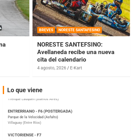
COBERTURA ESPECIAL DE E-KART.COM.AR
08/09-AGO
BREVES
NORESTE SANTAFESINO
IAME SERIES ARGENTINA 6
una
NORESTE SANTEFSINO:
Ramiro Tot (Asfalto)
Baradero (Buenos Aires)
Avellaneda recibe una nueva
cita del calendario
KDO - F6
Ciudad de Trenque Lauquen (Asfalto)
4 agosto, 2026
E-Kart
Trenque Lauquen (Buenos Aires)
ENTRERRIANO - F6 (POSTERGADA)
Lo que viene
Parque de la Velocidad (Asfalto)
Villaguay (Entre Ríos)
VICTORIENSE - F7
El Cerro (Tierra)
Victoria (Entre Ríos)
PATAGONICO - F6
Moto Club Reginense (Tierra)