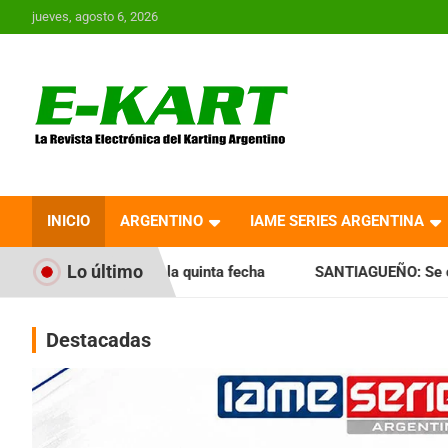
Saltar
jueves, agosto 6, 2026
al
contenido
E-Kart.com.ar | La
Revista Electrónica del
INICIO
ARGENTINO
IAME SERIES ARGENTINA
Karting en Argentina
Lo último
 la quinta fecha
SANTIAGUEÑO: Se cumplió con la quinta f
Destacadas