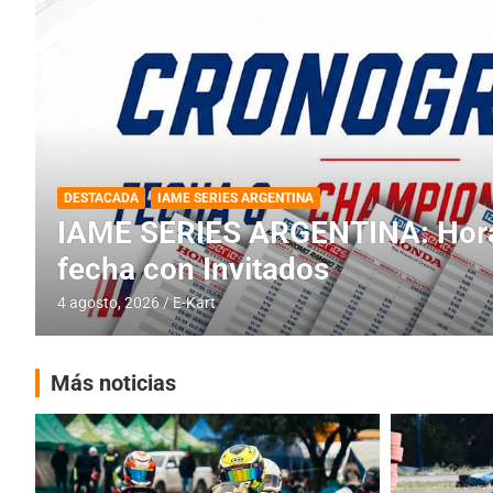
DESTACADA
INFORME CENTRAL
RMC BUENOS AIRES
RMC BUENOS AIRES: Cerró una
histórica en Baradero
4 agosto, 2026
E-Kart
Más noticias