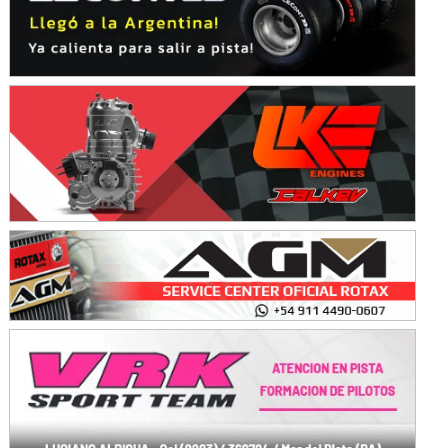
Avellaneda (Santa Fe)
SUR SANTAFESINO - F4
José Samuel Sánchez (Tierra)
Rufino (Santa Fe)
TUCUMANO - F5
Juan Navarro (Asfalto)
El Timbó (Tucumán)