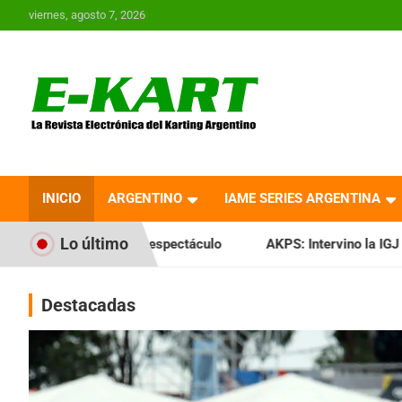
Saltar
viernes, agosto 7, 2026
al
contenido
E-Kart.com.ar | La
Revista Electrónica del
INICIO
ARGENTINO
IAME SERIES ARGENTINA
Karting en Argentina
Lo último
 espectáculo
AKPS: Intervino la IGJ y oficializó el llamado
Destacadas