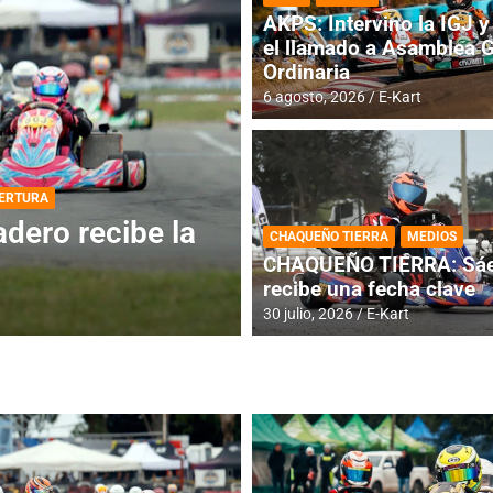
AKPS: Intervino la IGJ y 
el llamado a Asamblea 
Ordinaria
6 agosto, 2026
E-Kart
DESTACADA
INFORME CENTRAL
ios para la
RMC BUENOS AIR
CHAQUEÑO TIERRA
MEDIOS
histórica en Bar
CHAQUEÑO TIERRA: Sáe
recibe una fecha clave
4 agosto, 2026
E-Kart
30 julio, 2026
E-Kart