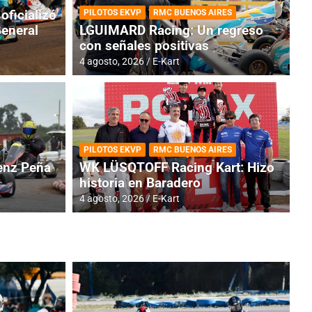
oficializó
PILOTOS EKVP
RMC BUENOS AIRES
General
LGUIMARD Racing: Un regreso
con señales positivas
4 agosto, 2026
E-Kart
RMC BUENOS AIRES
BR
ES: Cerró una jornada
I
PILOTOS EKVP
RMC BUENOS AIRES
adero
f
nz Peña
WK LÜSQTOFF Racing Kart: Hizo
historia en Baradero
6 a
4 agosto, 2026
E-Kart