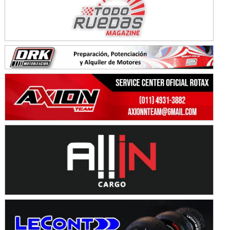
KDO - F6
Ciudad de Trenque Lauquen (Asfalto)
Trenque Lauquen (Buenos Aires)
ENTRERRIANO - F6 (POSTERGADA)
Parque de la Velocidad (Asfalto)
Villaguay (Entre Ríos)
VICTORIENSE - F7
El Cerro (Tierra)
Victoria (Entre Ríos)
PATAGONICO - F6
Moto Club Reginense (Tierra)
Gral. E. Godoy (Río Negro)
CSK - F7
Juventud Unida (Tierra)
Humboldt (Santa Fe)
NORESTE SANTAFESINO - F6
Ciudad de Avellaneda (Asfalto)