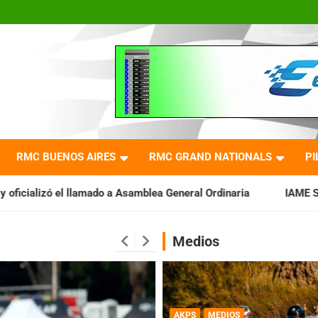
RMC BUENOS AIRES
RMC GRAND NATIONALS
PI
 a Asamblea General Ordinaria
IAME SERIES ARGENTINA: Barade
Medios
AKPS
MEDIOS