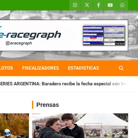
LOTOS
FISCALIZADORES
ESTADISTICAS
ro recibe la fecha especial con Invitados
CHAQUEÑO TIERR
Prensas