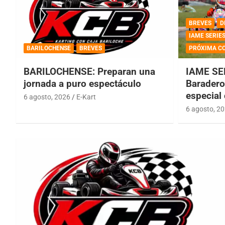
BREVES
D
IAME SERIE
BARILOCHENSE
BREVES
PRÓXIMA C
BARILOCHENSE: Preparan una
IAME SE
jornada a puro espectáculo
Baradero 
especial
6 agosto, 2026
E-Kart
6 agosto, 2