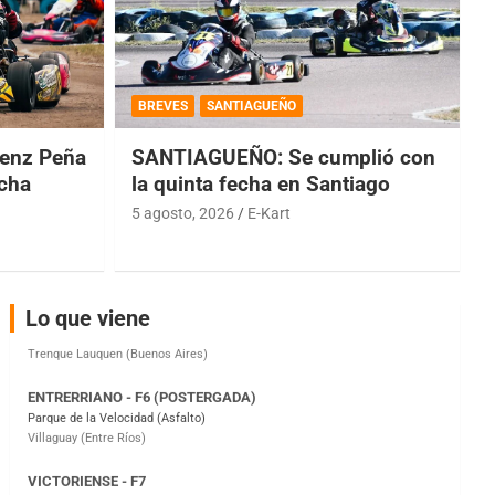
COBERTURA ESPECIAL DE E-KART.COM.AR
08/09-AGO
BREVES
SANTIAGUEÑO
IAME SERIES ARGENTINA 6
enz Peña
SANTIAGUEÑO: Se cumplió con
Ramiro Tot (Asfalto)
Baradero (Buenos Aires)
echa
la quinta fecha en Santiago
5 agosto, 2026
E-Kart
KDO - F6
Ciudad de Trenque Lauquen (Asfalto)
Trenque Lauquen (Buenos Aires)
ENTRERRIANO - F6 (POSTERGADA)
Lo que viene
Parque de la Velocidad (Asfalto)
Villaguay (Entre Ríos)
VICTORIENSE - F7
El Cerro (Tierra)
Victoria (Entre Ríos)
PATAGONICO - F6
Moto Club Reginense (Tierra)