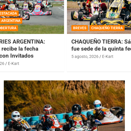
ESTACADA
S ARGENTINA
OBERTURA
BREVES
CHAQUEÑO TIERRA
RIES ARGENTINA:
CHAQUEÑO TIERRA: Sá
recibe la fecha
fue sede de la quinta f
 con Invitados
5 agosto, 2026
E-Kart
026
E-Kart