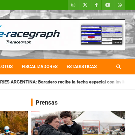
LOTOS
FISCALIZADORES
ESTADISTICAS
o recibe la fecha especial con Invitados
CHAQUEÑO TIERRA
Prensas