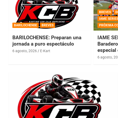
BREVES
D
IAME SERIE
BARILOCHENSE
BREVES
PRÓXIMA C
BARILOCHENSE: Preparan una
IAME SE
jornada a puro espectáculo
Baradero 
especial
6 agosto, 2026
E-Kart
6 agosto, 2