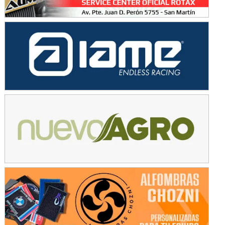
KDO - F6
Ciudad de Trenque Lauquen (Asfalto)
Trenque Lauquen (Buenos Aires)
ENTRERRIANO - F6 (POSTERGADA)
Parque de la Velocidad (Asfalto)
Villaguay (Entre Ríos)
VICTORIENSE - F7
El Cerro (Tierra)
Victoria (Entre Ríos)
PATAGONICO - F6
Moto Club Reginense (Tierra)
Gral. E. Godoy (Río Negro)
CSK - F7
Juventud Unida (Tierra)
Humboldt (Santa Fe)
NORESTE SANTAFESINO - F6
Ciudad de Avellaneda (Asfalto)