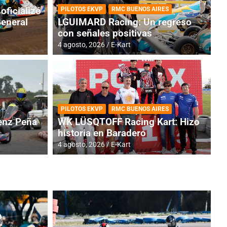
oficializó
PILOTOS EKVP
RMC BUENOS AIRES
General
LGUIMARD Racing: Un regreso
con señales positivas
4 agosto, 2026
E-Kart
RMC BUENOS AIRES
BR
ES: Cerró una jornada
I
PILOTOS EKVP
RMC BUENOS AIRES
adero
f
nz Peña
WK LÜSQTOFF Racing Kart: Hizo
historia en Baradero
6 a
4 agosto, 2026
E-Kart