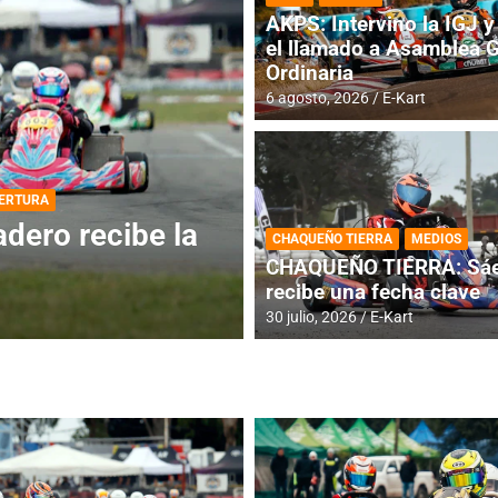
AKPS: Intervino la IGJ y 
el llamado a Asamblea 
Ordinaria
6 agosto, 2026
E-Kart
DESTACADA
INFORME CENTRAL
ios para la
RMC BUENOS AIR
CHAQUEÑO TIERRA
MEDIOS
histórica en Bar
CHAQUEÑO TIERRA: Sáe
recibe una fecha clave
4 agosto, 2026
E-Kart
30 julio, 2026
E-Kart