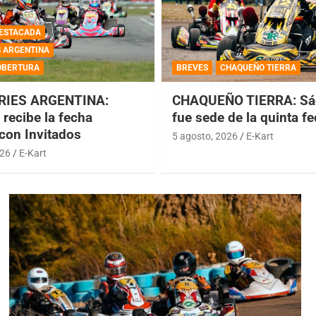
ESTACADA
S ARGENTINA
OBERTURA
BREVES
CHAQUEÑO TIERRA
RIES ARGENTINA:
CHAQUEÑO TIERRA: Sá
recibe la fecha
fue sede de la quinta f
 con Invitados
5 agosto, 2026
E-Kart
026
E-Kart