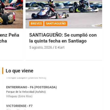
COBERTURA ESPECIAL DE E-KART.COM.AR
08/09-AGO
BREVES
SANTIAGUEÑO
IAME SERIES ARGENTINA 6
Ramiro Tot (Asfalto)
enz Peña
SANTIAGUEÑO: Se cumplió con
Baradero (Buenos Aires)
echa
la quinta fecha en Santiago
5 agosto, 2026
E-Kart
KDO - F6
Ciudad de Trenque Lauquen (Asfalto)
Trenque Lauquen (Buenos Aires)
ENTRERRIANO - F6 (POSTERGADA)
Lo que viene
Parque de la Velocidad (Asfalto)
Villaguay (Entre Ríos)
VICTORIENSE - F7
El Cerro (Tierra)
Victoria (Entre Ríos)
PATAGONICO - F6
Moto Club Reginense (Tierra)