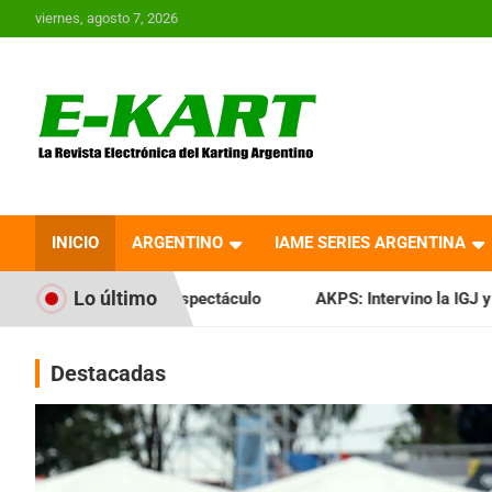
Saltar
viernes, agosto 7, 2026
al
contenido
E-Kart.com.ar | La
Revista Electrónica del
INICIO
ARGENTINO
IAME SERIES ARGENTINA
Karting en Argentina
Lo último
espectáculo
AKPS: Intervino la IGJ y oficializó el llamado 
Destacadas