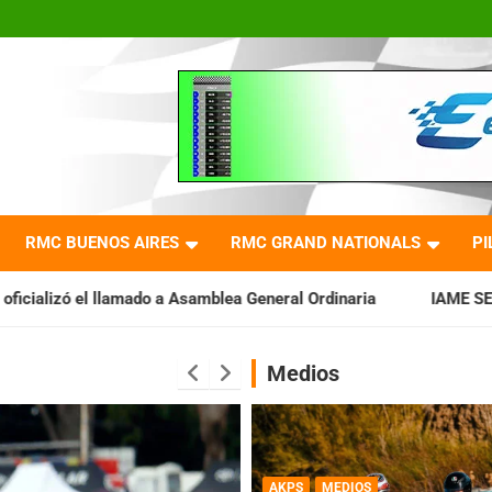
RMC BUENOS AIRES
RMC GRAND NATIONALS
PI
a Asamblea General Ordinaria
IAME SERIES ARGENTINA: Barader
Medios
AKPS
MEDIOS