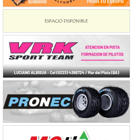
Avellaneda (Santa Fe)
SUR SANTAFESINO - F4
José Samuel Sánchez (Tierra)
Rufino (Santa Fe)
TUCUMANO - F5
Juan Navarro (Asfalto)
El Timbó (Tucumán)