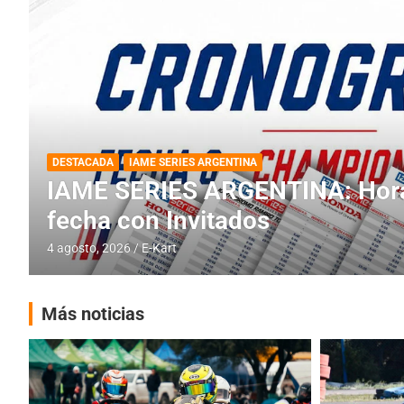
DESTACADA
INFORME CENTRAL
RMC BUENOS AIRES
RMC BUENOS AIRES: Cerró una
histórica en Baradero
4 agosto, 2026
E-Kart
Más noticias