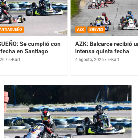
ANTIAGUEÑO
AZK
BREVES
UEÑO: Se cumplió con
AZK: Balcarce recibió 
 fecha en Santiago
intensa quinta fecha
026
E-Kart
4 agosto, 2026
E-Kart