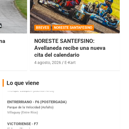
COBERTURA ESPECIAL DE E-KART.COM.AR
08/09-AGO
BREVES
NORESTE SANTAFESINO
IAME SERIES ARGENTINA 6
Ramiro Tot (Asfalto)
una
NORESTE SANTEFSINO:
Baradero (Buenos Aires)
Avellaneda recibe una nueva
cita del calendario
KDO - F6
Ciudad de Trenque Lauquen (Asfalto)
4 agosto, 2026
E-Kart
Trenque Lauquen (Buenos Aires)
ENTRERRIANO - F6 (POSTERGADA)
Lo que viene
Parque de la Velocidad (Asfalto)
Villaguay (Entre Ríos)
VICTORIENSE - F7
El Cerro (Tierra)
Victoria (Entre Ríos)
PATAGONICO - F6
Moto Club Reginense (Tierra)