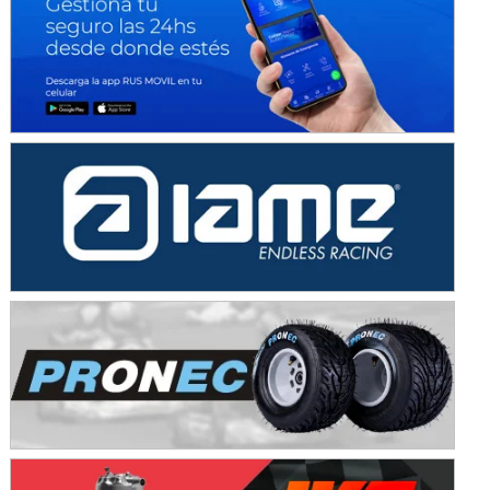
Avellaneda (Santa Fe)
SUR SANTAFESINO - F4
José Samuel Sánchez (Tierra)
Rufino (Santa Fe)
TUCUMANO - F5
Juan Navarro (Asfalto)
El Timbó (Tucumán)