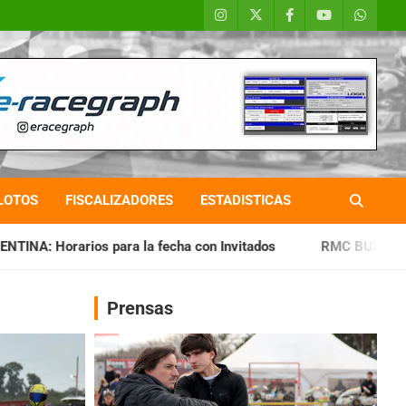
LOTOS
FISCALIZADORES
ESTADISTICAS
la fecha con Invitados
RMC BUENOS AIRES: Cerró una jorna
Prensas