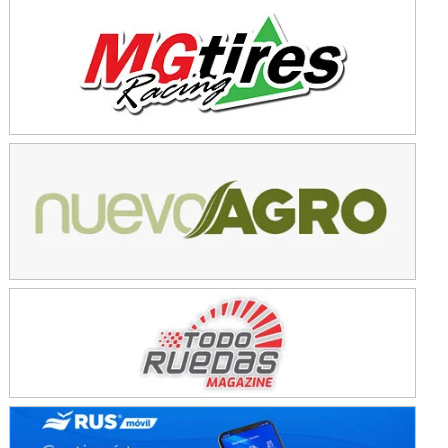
KDO - F6
Ciudad de Trenque Lauquen (Asfalto)
Trenque Lauquen (Buenos Aires)
ENTRERRIANO - F6 (POSTERGADA)
Parque de la Velocidad (Asfalto)
Villaguay (Entre Ríos)
VICTORIENSE - F7
El Cerro (Tierra)
Victoria (Entre Ríos)
PATAGONICO - F6
Moto Club Reginense (Tierra)
Gral. E. Godoy (Río Negro)
CSK - F7
Juventud Unida (Tierra)
Humboldt (Santa Fe)
NORESTE SANTAFESINO - F6
Ciudad de Avellaneda (Asfalto)