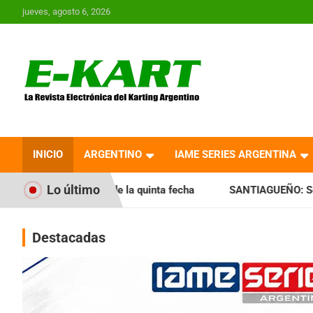
Saltar
jueves, agosto 6, 2026
al
contenido
E-Kart.com.ar | La
Revista Electrónica del
INICIO
ARGENTINO
IAME SERIES ARGENTINA
Karting en Argentina
Lo último
de la quinta fecha
SANTIAGUEÑO: Se cumplió con la quinta
Destacadas