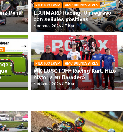
PILOTOS EKVP
RMC BUENOS AIRES
nz Peña
LGUIMARD Racing: Un regreso
con señales positivas
4 agosto, 2026
E-Kart
OS
TINA
DE
GENTINA: Horarios para la
R
ngela
PILOTOS EKVP
RMC BUENOS AIRES
dos
h
que
WK LÜSQTOFF Racing Kart: Hizo
e
historia en Baradero
4 a
4 agosto, 2026
E-Kart