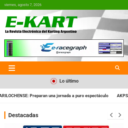
Saltar
viernes, agosto 7, 2026
al
contenido
E-Kart.com.ar | La Revista
Electrónica del Karting en
Argentina
Lo último
ada a puro espectáculo
AKPS: Intervino la IGJ y oficializó el
Destacadas