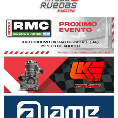
08/09-AGO
IAME SERIES ARGENTINA 6
Ramiro Tot (Asfalto)
Baradero (Buenos Aires)
KDO - F6
Ciudad de Trenque Lauquen (Asfalto)
Trenque Lauquen (Buenos Aires)
ENTRERRIANO - F6 (POSTERGADA)
Parque de la Velocidad (Asfalto)
Villaguay (Entre Ríos)
VICTORIENSE - F7
El Cerro (Tierra)
Victoria (Entre Ríos)
PATAGONICO - F6
Moto Club Reginense (Tierra)
Gral. E. Godoy (Río Negro)
CSK - F7
Juventud Unida (Tierra)