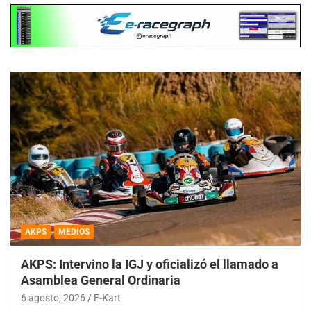
AKPS
MEDIOS
AKPS: Intervino la IGJ y oficializó el llamado a
Asamblea General Ordinaria
6 agosto, 2026
E-Kart