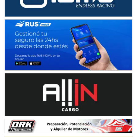
Humboldt (Santa Fe)
NORESTE SANTAFESINO - F6
Ciudad de Avellaneda (Asfalto)
Avellaneda (Santa Fe)
SUR SANTAFESINO - F4
José Samuel Sánchez (Tierra)
Rufino (Santa Fe)
TUCUMANO - F5
Juan Navarro (Asfalto)
El Timbó (Tucumán)