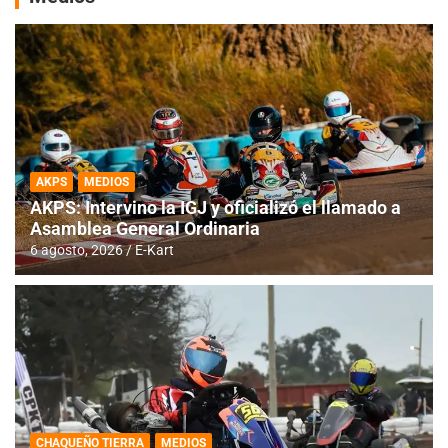
AKPS
MEDIOS
AKPS: Intervino la IGJ y oficializó el llamado a
Asamblea General Ordinaria
6 agosto, 2026
E-Kart
CHAQUEÑO TIERRA
MEDIOS