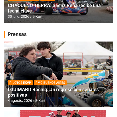
CHAQUEÑO TIERRA: Sáenz Peña recibe una
fecha clave
30 julio, 2026
E-Kart
Prensas
PILOTOS EKVP
RMC BUENOS AIRES
LGUIMARD Racing: Un regreso con señales
positivas
4 agosto, 2026
E-Kart