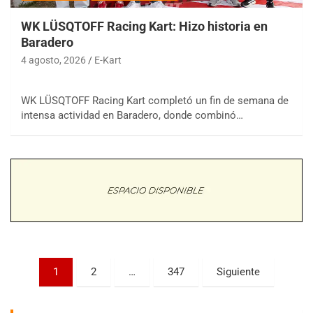
WK LÜSQTOFF Racing Kart: Hizo historia en
Baradero
4 agosto, 2026
E-Kart
WK LÜSQTOFF Racing Kart completó un fin de semana de
COBERTURA ESPECIAL DE E-KART.COM.AR
intensa actividad en Baradero, donde combinó…
08/09-AGO
IAME SERIES ARGENTINA 6
Ramiro Tot (Asfalto)
Baradero (Buenos Aires)
KDO - F6
Ciudad de Trenque Lauquen (Asfalto)
Trenque Lauquen (Buenos Aires)
ENTRERRIANO - F6 (POSTERGADA)
Parque de la Velocidad (Asfalto)
Paginación
1
2
…
347
Siguiente
Villaguay (Entre Ríos)
de
VICTORIENSE - F7
entradas