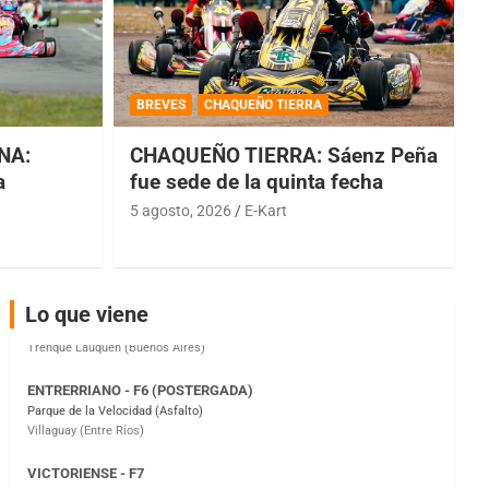
COBERTURA ESPECIAL DE E-KART.COM.AR
08/09-AGO
BREVES
CHAQUEÑO TIERRA
IAME SERIES ARGENTINA 6
NA:
CHAQUEÑO TIERRA: Sáenz Peña
Ramiro Tot (Asfalto)
Baradero (Buenos Aires)
a
fue sede de la quinta fecha
5 agosto, 2026
E-Kart
KDO - F6
Ciudad de Trenque Lauquen (Asfalto)
Trenque Lauquen (Buenos Aires)
ENTRERRIANO - F6 (POSTERGADA)
Lo que viene
Parque de la Velocidad (Asfalto)
Villaguay (Entre Ríos)
VICTORIENSE - F7
El Cerro (Tierra)
Victoria (Entre Ríos)
PATAGONICO - F6
Moto Club Reginense (Tierra)