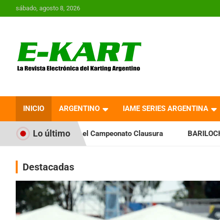
Saltar
sábado, agosto 8, 2026
al
contenido
E-Kart.com.ar | La
Revista Electrónica del
INICIO
ARGENTINO
IAME SERIES ARGENTINA
Karting en Argentina
Lo último
ia el Campeonato Clausura
BARILOCHENSE: Preparan una jor
Destacadas