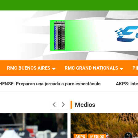
RMC BUENOS AIRES
RMC GRAND NATIONALS
PI
nada a puro espectáculo
AKPS: Intervino la IGJ y oficializ
Medios
AKPS
MEDIOS