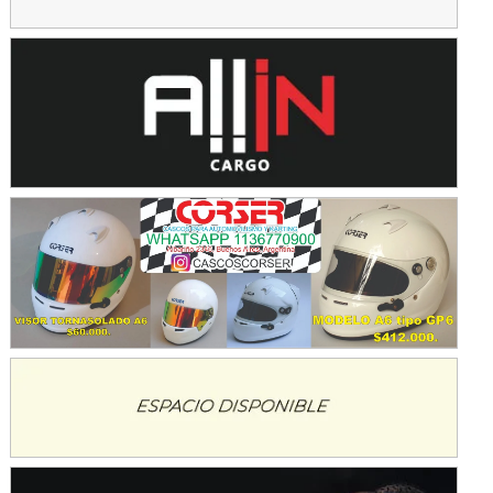
KDO - F6
Ciudad de Trenque Lauquen (Asfalto)
Trenque Lauquen (Buenos Aires)
ENTRERRIANO - F6 (POSTERGADA)
Parque de la Velocidad (Asfalto)
Villaguay (Entre Ríos)
VICTORIENSE - F7
El Cerro (Tierra)
Victoria (Entre Ríos)
PATAGONICO - F6
Moto Club Reginense (Tierra)
Gral. E. Godoy (Río Negro)
CSK - F7
Juventud Unida (Tierra)
Humboldt (Santa Fe)
NORESTE SANTAFESINO - F6
Ciudad de Avellaneda (Asfalto)