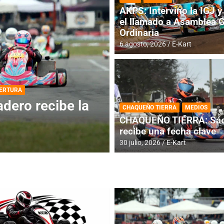
AKPS: Intervino la IGJ y 
el llamado a Asamblea 
Ordinaria
6 agosto, 2026
E-Kart
DESTACADA
INFORME CENTRAL
ios para la
RMC BUENOS AIR
CHAQUEÑO TIERRA
MEDIOS
histórica en Bar
CHAQUEÑO TIERRA: Sáe
recibe una fecha clave
4 agosto, 2026
E-Kart
30 julio, 2026
E-Kart