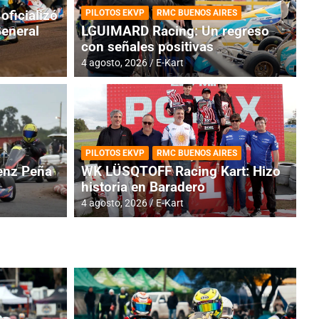
oficializó
PILOTOS EKVP
RMC BUENOS AIRES
General
LGUIMARD Racing: Un regreso
con señales positivas
4 agosto, 2026
E-Kart
RMC BUENOS AIRES
BR
ES: Cerró una jornada
I
PILOTOS EKVP
RMC BUENOS AIRES
adero
f
nz Peña
WK LÜSQTOFF Racing Kart: Hizo
historia en Baradero
6 a
4 agosto, 2026
E-Kart