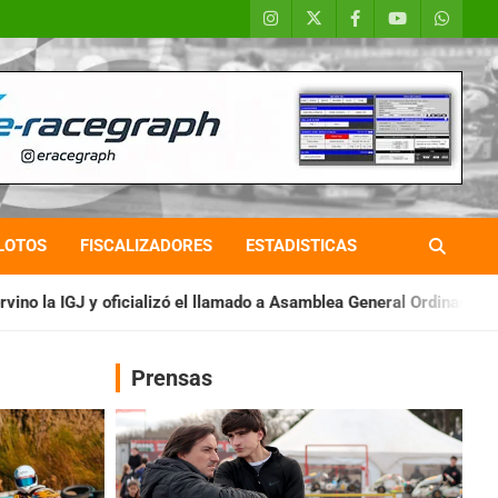
LOTOS
FISCALIZADORES
ESTADISTICAS
ó el llamado a Asamblea General Ordinaria
IAME SERIES ARGEN
Prensas