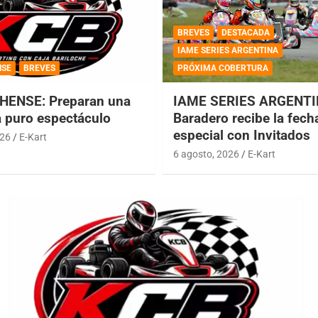
BREVES
DESTACADA
IAME SERIES ARGENTINA
NSE
BREVES
PRÓXIMA COBERTURA
HENSE: Preparan una
IAME SERIES ARGENTI
a puro espectáculo
Baradero recibe la fech
especial con Invitados
026
E-Kart
6 agosto, 2026
E-Kart