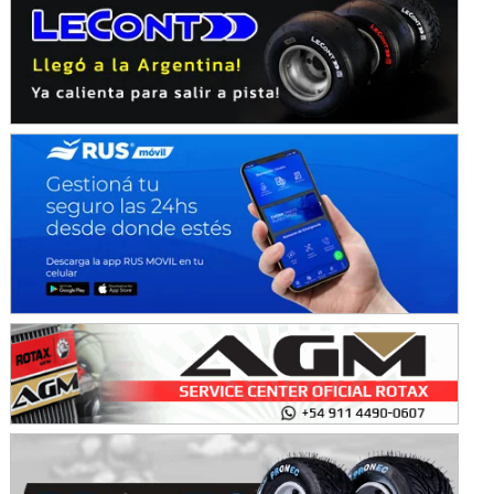
Avellaneda (Santa Fe)
SUR SANTAFESINO - F4
José Samuel Sánchez (Tierra)
Rufino (Santa Fe)
TUCUMANO - F5
Juan Navarro (Asfalto)
El Timbó (Tucumán)