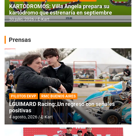
KARTODROMOS: Villa Angela prepara su
kartódromo que estrenaría en septiembre
30 julio, 2026
E-Kart
Prensas
PILOTOS EKVP
RMC BUENOS AIRES
LGUIMARD Racing: Un regreso con señales
positivas
4 agosto, 2026
E-Kart