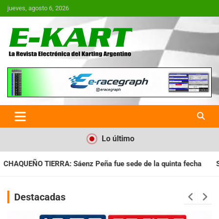
Saltar
jueves, agosto 6, 2026
al
contenido
E-Kart.com.ar | La Revista
Electrónica del Karting en
Argentina
Lo último
fue sede de la quinta fecha
SANTIAGUEÑO: Se cumplió con la
Destacadas