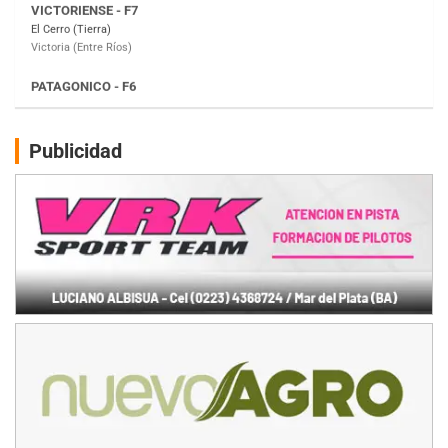
Moto Club Reginense (Tierra)
Gral. E. Godoy (Río Negro)
CSK - F7
Juventud Unida (Tierra)
Humboldt (Santa Fe)
NORESTE SANTAFESINO - F6
Publicidad
Ciudad de Avellaneda (Asfalto)
Avellaneda (Santa Fe)
SUR SANTAFESINO - F4
José Samuel Sánchez (Tierra)
Rufino (Santa Fe)
TUCUMANO - F5
Juan Navarro (Asfalto)
El Timbó (Tucumán)
COBERTURA ESPECIAL DE E-KART.COM.AR
08/09-AGO
IAME SERIES ARGENTINA 6
Ramiro Tot (Asfalto)