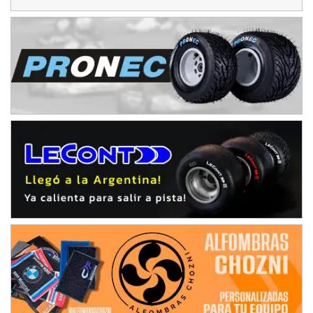
Baradero (Buenos Aires)
KDO - F6
Ciudad de Trenque Lauquen (Asfalto)
Trenque Lauquen (Buenos Aires)
ENTRERRIANO - F6 (POSTERGADA)
Parque de la Velocidad (Asfalto)
Villaguay (Entre Ríos)
VICTORIENSE - F7
El Cerro (Tierra)
Victoria (Entre Ríos)
PATAGONICO - F6
Moto Club Reginense (Tierra)
Gral. E. Godoy (Río Negro)
CSK - F7
Juventud Unida (Tierra)
Humboldt (Santa Fe)
NORESTE SANTAFESINO - F6