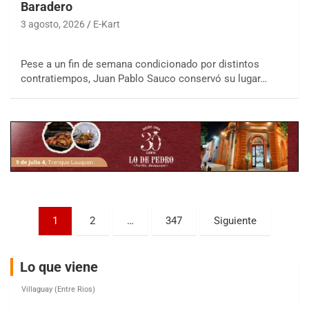
Baradero
3 agosto, 2026
E-Kart
COBERTURA ESPECIAL DE E-KART.COM.AR
Pese a un fin de semana condicionado por distintos
08/09-AGO
contratiempos, Juan Pablo Sauco conservó su lugar…
IAME SERIES ARGENTINA 6
Ramiro Tot (Asfalto)
Baradero (Buenos Aires)
KDO - F6
Ciudad de Trenque Lauquen (Asfalto)
Trenque Lauquen (Buenos Aires)
ENTRERRIANO - F6 (POSTERGADA)
Paginación
Parque de la Velocidad (Asfalto)
1
2
…
347
Siguiente
Villaguay (Entre Ríos)
de
VICTORIENSE - F7
entradas
Lo que viene
El Cerro (Tierra)
Victoria (Entre Ríos)
PATAGONICO - F6