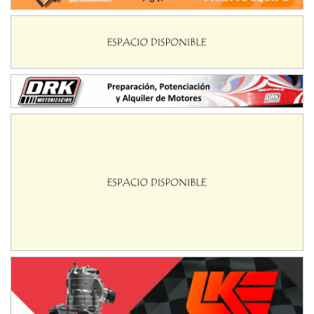
Ciudad de Avellaneda (Asfalto)
Avellaneda (Santa Fe)
SUR SANTAFESINO - F4
José Samuel Sánchez (Tierra)
Rufino (Santa Fe)
TUCUMANO - F5
Juan Navarro (Asfalto)
El Timbó (Tucumán)