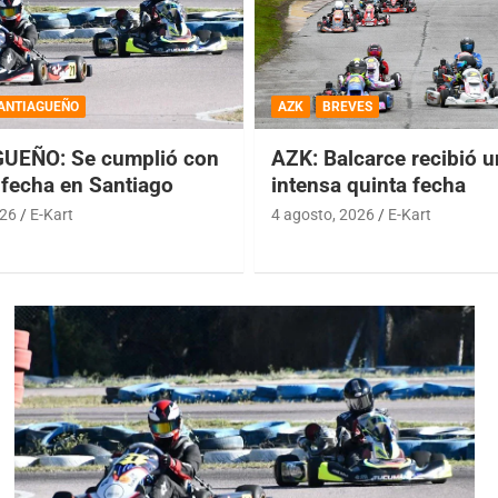
ANTIAGUEÑO
AZK
BREVES
UEÑO: Se cumplió con
AZK: Balcarce recibió 
 fecha en Santiago
intensa quinta fecha
026
E-Kart
4 agosto, 2026
E-Kart