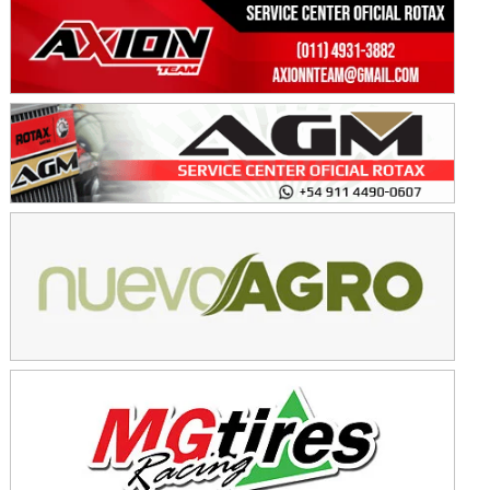
Avellaneda (Santa Fe)
SUR SANTAFESINO - F4
José Samuel Sánchez (Tierra)
Rufino (Santa Fe)
TUCUMANO - F5
Juan Navarro (Asfalto)
El Timbó (Tucumán)