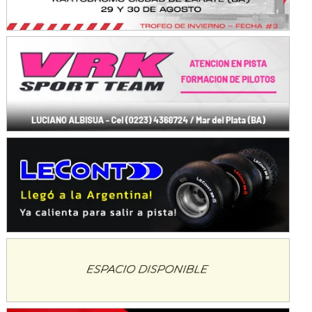
Baradero (Buenos Aires)
KDO - F6
Ciudad de Trenque Lauquen (Asfalto)
Trenque Lauquen (Buenos Aires)
ENTRERRIANO - F6 (POSTERGADA)
Parque de la Velocidad (Asfalto)
Villaguay (Entre Ríos)
VICTORIENSE - F7
El Cerro (Tierra)
Victoria (Entre Ríos)
PATAGONICO - F6
Moto Club Reginense (Tierra)
Gral. E. Godoy (Río Negro)
CSK - F7
Juventud Unida (Tierra)
Humboldt (Santa Fe)
NORESTE SANTAFESINO - F6
Ciudad de Avellaneda (Asfalto)