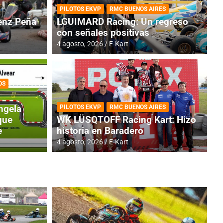
PILOTOS EKVP
RMC BUENOS AIRES
nz Peña
LGUIMARD Racing: Un regreso
con señales positivas
4 agosto, 2026
E-Kart
OS
TINA
DE
GENTINA: Horarios para la
R
ngela
PILOTOS EKVP
RMC BUENOS AIRES
dos
h
que
WK LÜSQTOFF Racing Kart: Hizo
e
historia en Baradero
4 a
4 agosto, 2026
E-Kart