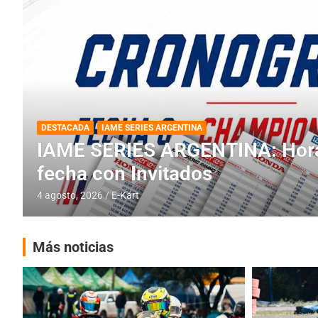
DESTACADA
INFORME CENTRAL
RMC BUENOS AIRES
RMC BUENOS AIRES: Cerró una
histórica en Baradero
4 agosto, 2026
E-Kart
Más noticias