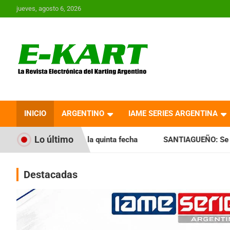
Saltar
jueves, agosto 6, 2026
al
contenido
E-Kart.com.ar | La
Revista Electrónica del
INICIO
ARGENTINO
IAME SERIES ARGENTINA
Karting en Argentina
Lo último
e la quinta fecha
SANTIAGUEÑO: Se cumplió con la quinta 
Destacadas