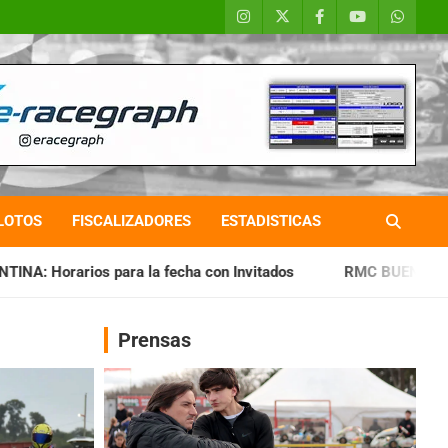
LOTOS
FISCALIZADORES
ESTADISTICAS
a fecha con Invitados
RMC BUENOS AIRES: Cerró una jornad
Prensas