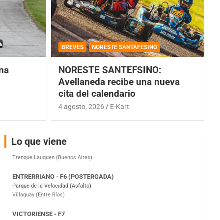
COBERTURA ESPECIAL DE E-KART.COM.AR
08/09-AGO
BREVES
NORESTE SANTAFESINO
IAME SERIES ARGENTINA 6
una
NORESTE SANTEFSINO:
Ramiro Tot (Asfalto)
Avellaneda recibe una nueva
Baradero (Buenos Aires)
cita del calendario
KDO - F6
4 agosto, 2026
E-Kart
Ciudad de Trenque Lauquen (Asfalto)
Trenque Lauquen (Buenos Aires)
ENTRERRIANO - F6 (POSTERGADA)
Lo que viene
Parque de la Velocidad (Asfalto)
Villaguay (Entre Ríos)
VICTORIENSE - F7
El Cerro (Tierra)
Victoria (Entre Ríos)
PATAGONICO - F6