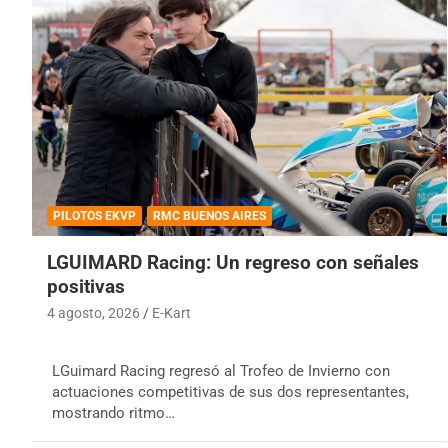
PILOTOS EKVP
RMC BUENOS AIRES
LGUIMARD Racing: Un regreso con señales
positivas
4 agosto, 2026
E-Kart
LGuimard Racing regresó al Trofeo de Invierno con
actuaciones competitivas de sus dos representantes,
mostrando ritmo…