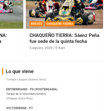
COBERTURA ESPECIAL DE E-KART.COM.AR
08/09-AGO
BREVES
CHAQUEÑO TIERRA
IAME SERIES ARGENTINA 6
Ramiro Tot (Asfalto)
NA:
CHAQUEÑO TIERRA: Sáenz Peña
Baradero (Buenos Aires)
a
fue sede de la quinta fecha
KDO - F6
5 agosto, 2026
E-Kart
Ciudad de Trenque Lauquen (Asfalto)
Trenque Lauquen (Buenos Aires)
ENTRERRIANO - F6 (POSTERGADA)
Lo que viene
Parque de la Velocidad (Asfalto)
Villaguay (Entre Ríos)
VICTORIENSE - F7
El Cerro (Tierra)
Victoria (Entre Ríos)
PATAGONICO - F6
Moto Club Reginense (Tierra)