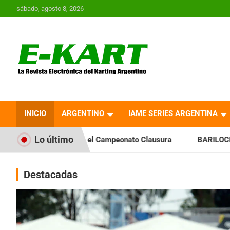
Saltar
sábado, agosto 8, 2026
al
contenido
E-Kart.com.ar | La
Revista Electrónica del
INICIO
ARGENTINO
IAME SERIES ARGENTINA
Karting en Argentina
Lo último
 el Campeonato Clausura
BARILOCHENSE: Preparan una jorna
Destacadas