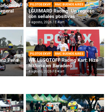
oficializó
PILOTOS EKVP
RMC BUENOS AIRES
General
LGUIMARD Racing: Un regreso
con señales positivas
4 agosto, 2026
E-Kart
RMC BUENOS AIRES
BR
ES: Cerró una jornada
I
PILOTOS EKVP
RMC BUENOS AIRES
adero
f
nz Peña
WK LÜSQTOFF Racing Kart: Hizo
historia en Baradero
6 a
4 agosto, 2026
E-Kart