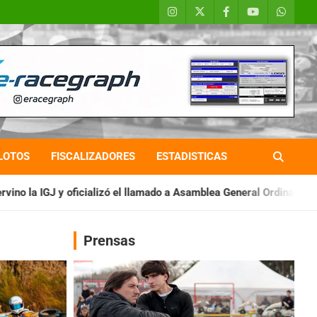
LOTOS
FISCALIZADORES
ESTADISTICAS
el llamado a Asamblea General Ordinaria
IAME SERIES ARGENTI
Prensas