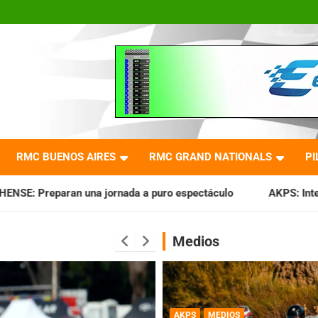
RMC BUENOS AIRES
RMC GRAND NATIONALS
PI
da a puro espectáculo
AKPS: Intervino la IGJ y oficializó 
Medios
AKPS
MEDIOS