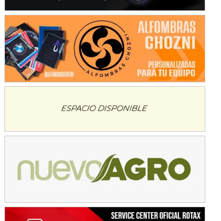
Avellaneda (Santa Fe)
SUR SANTAFESINO - F4
José Samuel Sánchez (Tierra)
Rufino (Santa Fe)
TUCUMANO - F5
Juan Navarro (Asfalto)
El Timbó (Tucumán)