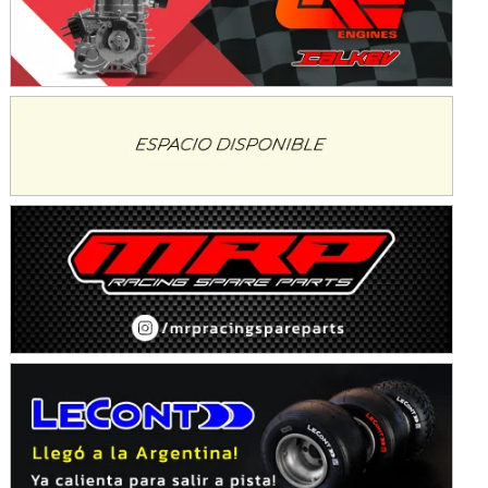
KDO - F6
Ciudad de Trenque Lauquen (Asfalto)
Trenque Lauquen (Buenos Aires)
ENTRERRIANO - F6 (POSTERGADA)
Parque de la Velocidad (Asfalto)
Villaguay (Entre Ríos)
VICTORIENSE - F7
El Cerro (Tierra)
Victoria (Entre Ríos)
PATAGONICO - F6
Moto Club Reginense (Tierra)
Gral. E. Godoy (Río Negro)
CSK - F7
Juventud Unida (Tierra)
Humboldt (Santa Fe)
NORESTE SANTAFESINO - F6
Ciudad de Avellaneda (Asfalto)