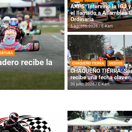
AKPS: Intervino la IGJ y 
el llamado a Asamblea 
Ordinaria
6 agosto, 2026
E-Kart
DESTACADA
INFORME CENTRAL
ios para la
RMC BUENOS AIR
CHAQUEÑO TIERRA
MEDIOS
histórica en Bar
CHAQUEÑO TIERRA: Sáe
recibe una fecha clave
4 agosto, 2026
E-Kart
30 julio, 2026
E-Kart