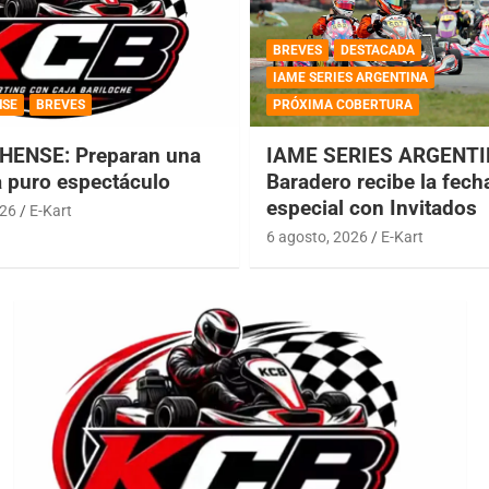
BREVES
DESTACADA
IAME SERIES ARGENTINA
NSE
BREVES
PRÓXIMA COBERTURA
HENSE: Preparan una
IAME SERIES ARGENTI
a puro espectáculo
Baradero recibe la fech
especial con Invitados
026
E-Kart
6 agosto, 2026
E-Kart