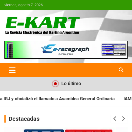
Saltar
viernes, agosto 7, 2026
al
contenido
E-Kart.com.ar | La Revista
Electrónica del Karting en
Argentina
Lo último
 Asamblea General Ordinaria
IAME SERIES ARGENTINA: Baradero r
Destacadas