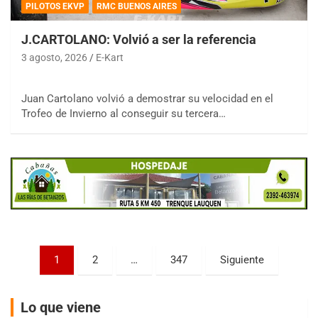
PILOTOS EKVP
RMC BUENOS AIRES
J.CARTOLANO: Volvió a ser la referencia
3 agosto, 2026
E-Kart
COBERTURA ESPECIAL DE E-KART.COM.AR
Juan Cartolano volvió a demostrar su velocidad en el
08/09-AGO
Trofeo de Invierno al conseguir su tercera…
IAME SERIES ARGENTINA 6
Ramiro Tot (Asfalto)
Baradero (Buenos Aires)
KDO - F6
Ciudad de Trenque Lauquen (Asfalto)
Trenque Lauquen (Buenos Aires)
ENTRERRIANO - F6 (POSTERGADA)
Paginación
Parque de la Velocidad (Asfalto)
1
2
…
347
Siguiente
Villaguay (Entre Ríos)
de
VICTORIENSE - F7
entradas
Lo que viene
El Cerro (Tierra)