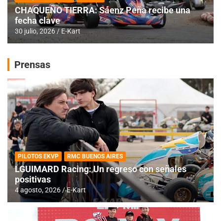
CHAQUEÑO TIERRA: Sáenz Peña recibe una
fecha clave
30 julio, 2026
E-Kart
Prensas
PILOTOS EKVP
RMC BUENOS AIRES
LGUIMARD Racing: Un regreso con señales
positivas
4 agosto, 2026
E-Kart