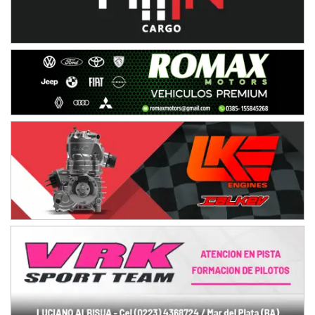
IAME SERIES ARGENTINA 6
Ramiro Tot (Asfalto)
Baradero (Buenos Aires)
KDO - F6
Ciudad de Trenque Lauquen (Asfalto)
Trenque Lauquen (Buenos Aires)
ENTRERRIANO - F6 (POSTERGADA)
Parque de la Velocidad (Asfalto)
Villaguay (Entre Ríos)
VICTORIENSE - F7
El Cerro (Tierra)
Victoria (Entre Ríos)
PATAGONICO - F6
Moto Club Reginense (Tierra)
Gral. E. Godoy (Río Negro)
CSK - F7
Juventud Unida (Tierra)
Humboldt (Santa Fe)