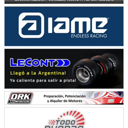
NORESTE SANTAFESINO - F6
Ciudad de Avellaneda (Asfalto)
Avellaneda (Santa Fe)
SUR SANTAFESINO - F4
José Samuel Sánchez (Tierra)
Rufino (Santa Fe)
TUCUMANO - F5
Juan Navarro (Asfalto)
El Timbó (Tucumán)