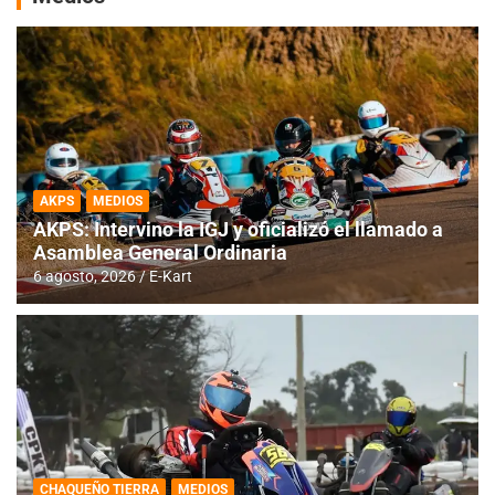
AKPS
MEDIOS
AKPS: Intervino la IGJ y oficializó el llamado a
Asamblea General Ordinaria
6 agosto, 2026
E-Kart
CHAQUEÑO TIERRA
MEDIOS