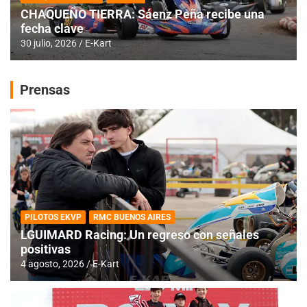
CHAQUEÑO TIERRA: Sáenz Peña recibe una
fecha clave
30 julio, 2026
E-Kart
Prensas
PILOTOS EKVP
RMC BUENOS AIRES
LGUIMARD Racing: Un regreso con señales
positivas
4 agosto, 2026
E-Kart