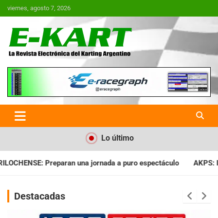
Saltar
viernes, agosto 7, 2026
al
contenido
E-Kart.com.ar | La Revista
Electrónica del Karting en
Argentina
Lo último
da a puro espectáculo
AKPS: Intervino la IGJ y oficializó el 
Destacadas