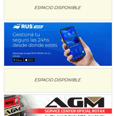
NORESTE SANTAFESINO - F6
Ciudad de Avellaneda (Asfalto)
Avellaneda (Santa Fe)
SUR SANTAFESINO - F4
José Samuel Sánchez (Tierra)
Rufino (Santa Fe)
TUCUMANO - F5
Juan Navarro (Asfalto)
El Timbó (Tucumán)