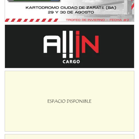
IAME SERIES ARGENTINA 6
Ramiro Tot (Asfalto)
Baradero (Buenos Aires)
KDO - F6
Ciudad de Trenque Lauquen (Asfalto)
Trenque Lauquen (Buenos Aires)
ENTRERRIANO - F6 (POSTERGADA)
Parque de la Velocidad (Asfalto)
Villaguay (Entre Ríos)
VICTORIENSE - F7
El Cerro (Tierra)
Victoria (Entre Ríos)
PATAGONICO - F6
Moto Club Reginense (Tierra)
Gral. E. Godoy (Río Negro)
CSK - F7
Juventud Unida (Tierra)
Humboldt (Santa Fe)