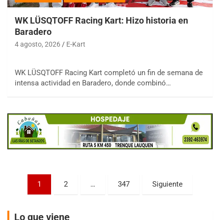
WK LÜSQTOFF Racing Kart: Hizo historia en
Baradero
4 agosto, 2026
E-Kart
COBERTURA ESPECIAL DE E-KART.COM.AR
WK LÜSQTOFF Racing Kart completó un fin de semana de
08/09-AGO
intensa actividad en Baradero, donde combinó…
IAME SERIES ARGENTINA 6
Ramiro Tot (Asfalto)
Baradero (Buenos Aires)
KDO - F6
Ciudad de Trenque Lauquen (Asfalto)
Trenque Lauquen (Buenos Aires)
ENTRERRIANO - F6 (POSTERGADA)
Parque de la Velocidad (Asfalto)
Paginación
1
2
…
347
Siguiente
Villaguay (Entre Ríos)
de
VICTORIENSE - F7
entradas
El Cerro (Tierra)
Lo que viene