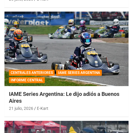
CENTRALES ANTERIORES
IAME SERIES ARGENTINA
INFORME CENTRAL
IAME Series Argentina: Le dijo adiós a Buenos
Aires
21 julio, 2026
E-Kart