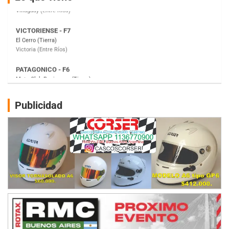
Victoria (Entre Ríos)
PATAGONICO - F6
Moto Club Reginense (Tierra)
Gral. E. Godoy (Río Negro)
CSK - F7
Juventud Unida (Tierra)
Humboldt (Santa Fe)
NORESTE SANTAFESINO - F6
Publicidad
Ciudad de Avellaneda (Asfalto)
Avellaneda (Santa Fe)
SUR SANTAFESINO - F4
José Samuel Sánchez (Tierra)
Rufino (Santa Fe)
TUCUMANO - F5
Juan Navarro (Asfalto)
El Timbó (Tucumán)
COBERTURA ESPECIAL DE E-KART.COM.AR
08/09-AGO