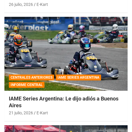
26 julio, 2026
E-Kart
CENTRALES ANTERIORES
IAME SERIES ARGENTINA
INFORME CENTRAL
IAME Series Argentina: Le dijo adiós a Buenos
Aires
21 julio, 2026
E-Kart