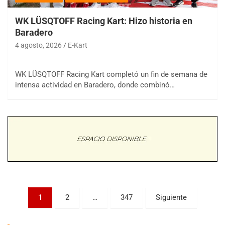
WK LÜSQTOFF Racing Kart: Hizo historia en
Baradero
4 agosto, 2026
E-Kart
WK LÜSQTOFF Racing Kart completó un fin de semana de
COBERTURA ESPECIAL DE E-KART.COM.AR
intensa actividad en Baradero, donde combinó…
08/09-AGO
IAME SERIES ARGENTINA 6
Ramiro Tot (Asfalto)
Baradero (Buenos Aires)
KDO - F6
Ciudad de Trenque Lauquen (Asfalto)
Trenque Lauquen (Buenos Aires)
ENTRERRIANO - F6 (POSTERGADA)
Parque de la Velocidad (Asfalto)
Paginación
1
2
…
347
Siguiente
Villaguay (Entre Ríos)
de
VICTORIENSE - F7