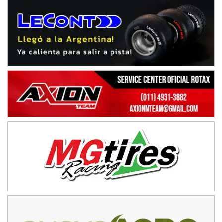
NORESTE SANTAFESINO - F6
Ciudad de Avellaneda (Asfalto)
Avellaneda (Santa Fe)
SUR SANTAFESINO - F4
José Samuel Sánchez (Tierra)
Rufino (Santa Fe)
TUCUMANO - F5
Juan Navarro (Asfalto)
El Timbó (Tucumán)