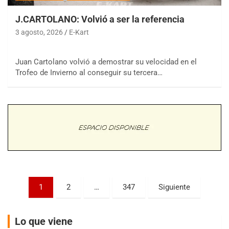
J.CARTOLANO: Volvió a ser la referencia
3 agosto, 2026
E-Kart
Juan Cartolano volvió a demostrar su velocidad en el
COBERTURA ESPECIAL DE E-KART.COM.AR
Trofeo de Invierno al conseguir su tercera…
08/09-AGO
IAME SERIES ARGENTINA 6
Ramiro Tot (Asfalto)
Baradero (Buenos Aires)
KDO - F6
Ciudad de Trenque Lauquen (Asfalto)
Trenque Lauquen (Buenos Aires)
ENTRERRIANO - F6 (POSTERGADA)
Parque de la Velocidad (Asfalto)
Paginación
1
2
…
347
Siguiente
Villaguay (Entre Ríos)
de
VICTORIENSE - F7
entradas
Lo que viene
El Cerro (Tierra)
Victoria (Entre Ríos)