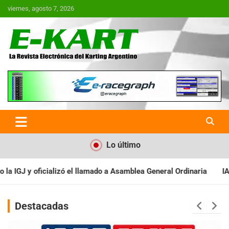
Saltar
viernes, agosto 7, 2026
al
contenido
E-Kart.com.ar | La Revista
Electrónica del Karting en
Argentina
Lo último
 a Asamblea General Ordinaria
IAME SERIES ARGENTINA: Baradero
Destacadas