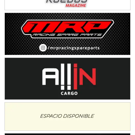
IAME SERIES ARGENTINA 6
Ramiro Tot (Asfalto)
Baradero (Buenos Aires)
KDO - F6
Ciudad de Trenque Lauquen (Asfalto)
Trenque Lauquen (Buenos Aires)
ENTRERRIANO - F6 (POSTERGADA)
Parque de la Velocidad (Asfalto)
Villaguay (Entre Ríos)
VICTORIENSE - F7
El Cerro (Tierra)
Victoria (Entre Ríos)
PATAGONICO - F6
Moto Club Reginense (Tierra)
Gral. E. Godoy (Río Negro)
CSK - F7
Juventud Unida (Tierra)
Humboldt (Santa Fe)