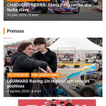
CHAQUEÑO TIERRA: Sáenz Peña recibe una
fecha clave
30 julio, 2026
E-Kart
Prensas
PILOTOS EKVP
RMC BUENOS AIRES
LGUIMARD Racing: Un regreso con señales
positivas
4 agosto, 2026
E-Kart