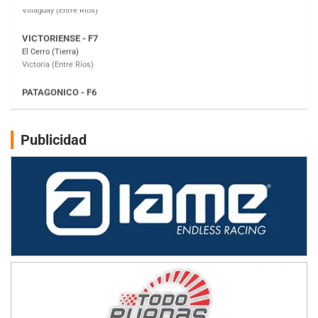
PATAGONICO - F6
Moto Club Reginense (Tierra)
Gral. E. Godoy (Río Negro)
CSK - F7
Juventud Unida (Tierra)
Humboldt (Santa Fe)
NORESTE SANTAFESINO - F6
Publicidad
Ciudad de Avellaneda (Asfalto)
Avellaneda (Santa Fe)
SUR SANTAFESINO - F4
José Samuel Sánchez (Tierra)
Rufino (Santa Fe)
TUCUMANO - F5
Juan Navarro (Asfalto)
El Timbó (Tucumán)
COBERTURA ESPECIAL DE E-KART.COM.AR
08/09-AGO