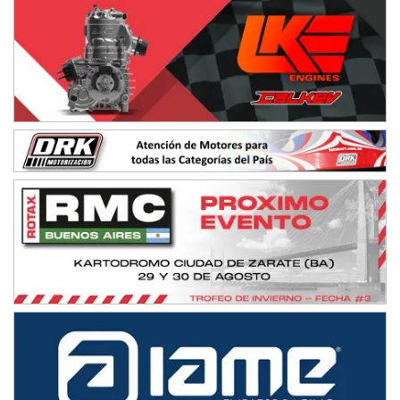
IAME SERIES ARGENTINA 6
Ramiro Tot (Asfalto)
Baradero (Buenos Aires)
KDO - F6
Ciudad de Trenque Lauquen (Asfalto)
Trenque Lauquen (Buenos Aires)
ENTRERRIANO - F6 (POSTERGADA)
Parque de la Velocidad (Asfalto)
Villaguay (Entre Ríos)
VICTORIENSE - F7
El Cerro (Tierra)
Victoria (Entre Ríos)
PATAGONICO - F6
Moto Club Reginense (Tierra)
Gral. E. Godoy (Río Negro)
CSK - F7
Juventud Unida (Tierra)
Humboldt (Santa Fe)