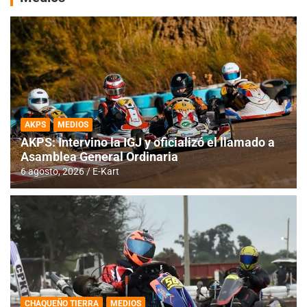
AKPS
MEDIOS
AKPS: Intervino la IGJ y oficializó el llamado a
Asamblea General Ordinaria
6 agosto, 2026
E-Kart
CHAQUEÑO TIERRA
MEDIOS