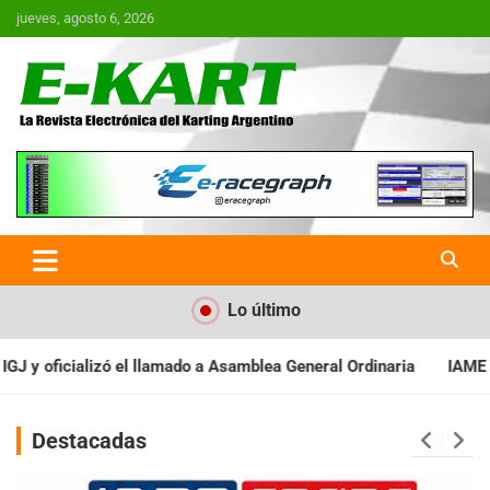
Saltar
jueves, agosto 6, 2026
al
contenido
E-Kart.com.ar | La Revista
Electrónica del Karting en
Argentina
Lo último
Asamblea General Ordinaria
IAME SERIES ARGENTINA: Baradero re
Destacadas