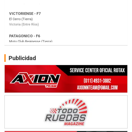
PATAGONICO - F6
Moto Club Reginense (Tierra)
Gral. E. Godoy (Río Negro)
CSK - F7
Juventud Unida (Tierra)
Humboldt (Santa Fe)
NORESTE SANTAFESINO - F6
Publicidad
Ciudad de Avellaneda (Asfalto)
Avellaneda (Santa Fe)
SUR SANTAFESINO - F4
José Samuel Sánchez (Tierra)
Rufino (Santa Fe)
TUCUMANO - F5
Juan Navarro (Asfalto)
El Timbó (Tucumán)
COBERTURA ESPECIAL DE E-KART.COM.AR
08/09-AGO