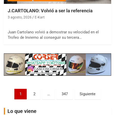
J.CARTOLANO: Volvió a ser la referencia
3 agosto, 2026
E-Kart
COBERTURA ESPECIAL DE E-KART.COM.AR
Juan Cartolano volvió a demostrar su velocidad en el
08/09-AGO
Trofeo de Invierno al conseguir su tercera…
IAME SERIES ARGENTINA 6
Ramiro Tot (Asfalto)
Baradero (Buenos Aires)
KDO - F6
Ciudad de Trenque Lauquen (Asfalto)
Trenque Lauquen (Buenos Aires)
ENTRERRIANO - F6 (POSTERGADA)
Parque de la Velocidad (Asfalto)
Paginación
1
2
…
347
Siguiente
Villaguay (Entre Ríos)
de
VICTORIENSE - F7
entradas
El Cerro (Tierra)
Lo que viene
Victoria (Entre Ríos)