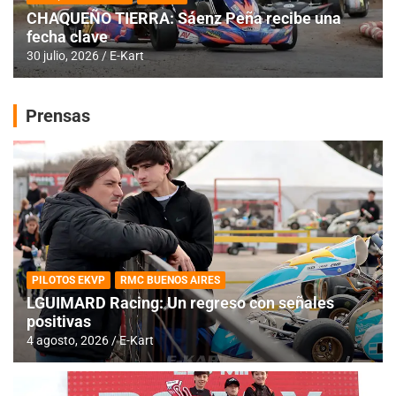
CHAQUEÑO TIERRA: Sáenz Peña recibe una
fecha clave
30 julio, 2026
E-Kart
Prensas
PILOTOS EKVP
RMC BUENOS AIRES
LGUIMARD Racing: Un regreso con señales
positivas
4 agosto, 2026
E-Kart