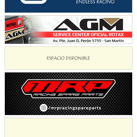
NORESTE SANTAFESINO - F6
Ciudad de Avellaneda (Asfalto)
Avellaneda (Santa Fe)
SUR SANTAFESINO - F4
José Samuel Sánchez (Tierra)
Rufino (Santa Fe)
TUCUMANO - F5
Juan Navarro (Asfalto)
El Timbó (Tucumán)