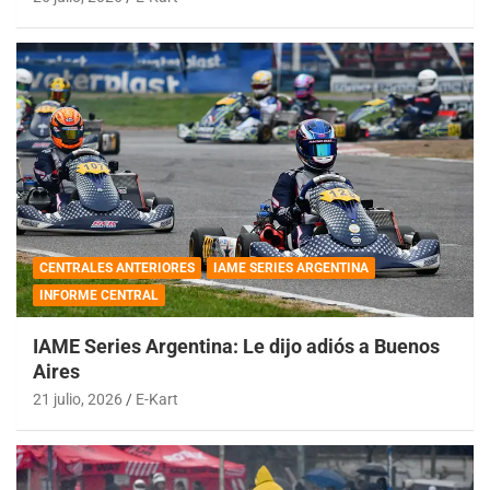
CENTRALES ANTERIORES
IAME SERIES ARGENTINA
INFORME CENTRAL
IAME Series Argentina: Le dijo adiós a Buenos
Aires
21 julio, 2026
E-Kart