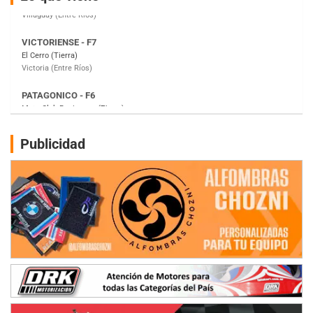
Victoria (Entre Ríos)
PATAGONICO - F6
Moto Club Reginense (Tierra)
Gral. E. Godoy (Río Negro)
CSK - F7
Juventud Unida (Tierra)
Humboldt (Santa Fe)
NORESTE SANTAFESINO - F6
Publicidad
Ciudad de Avellaneda (Asfalto)
Avellaneda (Santa Fe)
SUR SANTAFESINO - F4
José Samuel Sánchez (Tierra)
Rufino (Santa Fe)
TUCUMANO - F5
Juan Navarro (Asfalto)
El Timbó (Tucumán)
COBERTURA ESPECIAL DE E-KART.COM.AR
08/09-AGO