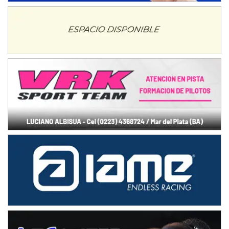
NORESTE SANTAFESINO - F6
Ciudad de Avellaneda (Asfalto)
Avellaneda (Santa Fe)
SUR SANTAFESINO - F4
José Samuel Sánchez (Tierra)
Rufino (Santa Fe)
TUCUMANO - F5
Juan Navarro (Asfalto)
El Timbó (Tucumán)