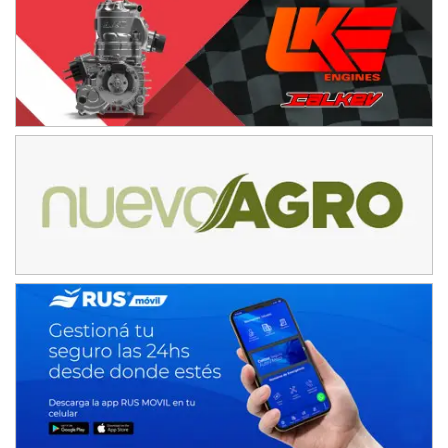
IAME SERIES ARGENTINA 6
Ramiro Tot (Asfalto)
Baradero (Buenos Aires)
KDO - F6
Ciudad de Trenque Lauquen (Asfalto)
Trenque Lauquen (Buenos Aires)
ENTRERRIANO - F6 (POSTERGADA)
Parque de la Velocidad (Asfalto)
Villaguay (Entre Ríos)
VICTORIENSE - F7
El Cerro (Tierra)
Victoria (Entre Ríos)
PATAGONICO - F6
Moto Club Reginense (Tierra)
Gral. E. Godoy (Río Negro)
CSK - F7
Juventud Unida (Tierra)
Humboldt (Santa Fe)