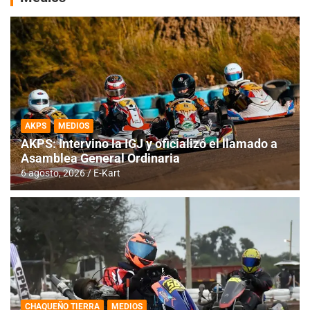
AKPS
MEDIOS
AKPS: Intervino la IGJ y oficializó el llamado a
Asamblea General Ordinaria
6 agosto, 2026
E-Kart
CHAQUEÑO TIERRA
MEDIOS