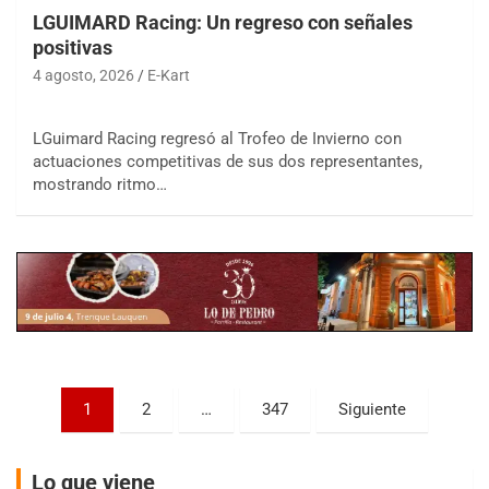
LGUIMARD Racing: Un regreso con señales
positivas
4 agosto, 2026
E-Kart
LGuimard Racing regresó al Trofeo de Invierno con
COBERTURA ESPECIAL DE E-KART.COM.AR
actuaciones competitivas de sus dos representantes,
08/09-AGO
mostrando ritmo…
IAME SERIES ARGENTINA 6
Ramiro Tot (Asfalto)
Baradero (Buenos Aires)
KDO - F6
Ciudad de Trenque Lauquen (Asfalto)
Trenque Lauquen (Buenos Aires)
ENTRERRIANO - F6 (POSTERGADA)
Parque de la Velocidad (Asfalto)
Paginación
1
2
…
347
Siguiente
Villaguay (Entre Ríos)
de
VICTORIENSE - F7
entradas
El Cerro (Tierra)
Lo que viene