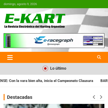
Saltar
domingo, agosto 9, 2026
al
contenido
E-Kart.com.ar | La Revista
Electrónica del Karting en
Argentina
Lo último
a el Campeonato Clausura
BARILOCHENSE: Preparan una jornad
Destacadas