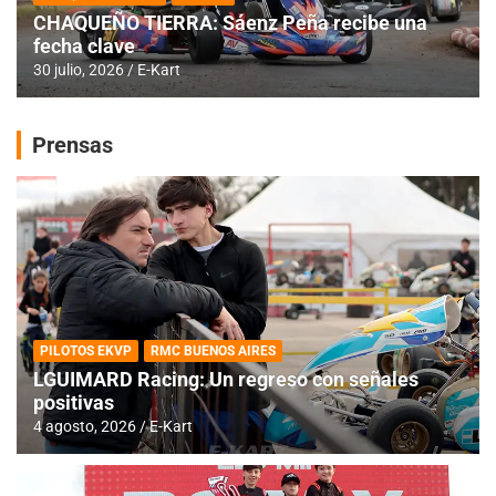
CHAQUEÑO TIERRA: Sáenz Peña recibe una
fecha clave
30 julio, 2026
E-Kart
Prensas
PILOTOS EKVP
RMC BUENOS AIRES
LGUIMARD Racing: Un regreso con señales
positivas
4 agosto, 2026
E-Kart