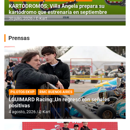
KARTODROMOS: Villa Angela prepara su
kartódromo que estrenaría en septiembre
30 julio, 2026
E-Kart
Prensas
PILOTOS EKVP
RMC BUENOS AIRES
LGUIMARD Racing: Un regreso con señales
positivas
4 agosto, 2026
E-Kart