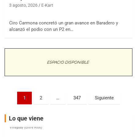
3 agosto, 2026
E-Kart
Ciro Carmona concretó un gran avance en Baradero y
COBERTURA ESPECIAL DE E-KART.COM.AR
alcanzó el podio con un P2 en…
08/09-AGO
IAME SERIES ARGENTINA 6
Ramiro Tot (Asfalto)
Baradero (Buenos Aires)
KDO - F6
Ciudad de Trenque Lauquen (Asfalto)
Trenque Lauquen (Buenos Aires)
ENTRERRIANO - F6 (POSTERGADA)
Parque de la Velocidad (Asfalto)
Paginación
1
2
…
347
Siguiente
Villaguay (Entre Ríos)
de
VICTORIENSE - F7
entradas
Lo que viene
El Cerro (Tierra)
Victoria (Entre Ríos)
PATAGONICO - F6