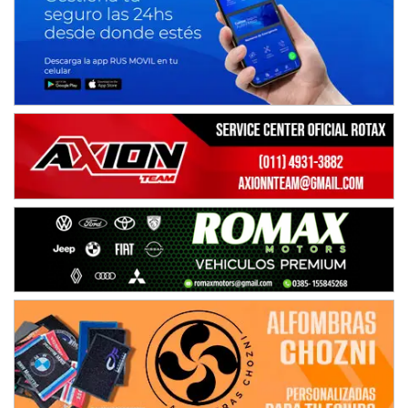
Ciudad de Avellaneda (Asfalto)
Avellaneda (Santa Fe)
SUR SANTAFESINO - F4
José Samuel Sánchez (Tierra)
Rufino (Santa Fe)
TUCUMANO - F5
Juan Navarro (Asfalto)
El Timbó (Tucumán)