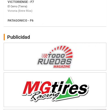
Moto Club Reginense (Tierra)
Gral. E. Godoy (Río Negro)
CSK - F7
Juventud Unida (Tierra)
Humboldt (Santa Fe)
NORESTE SANTAFESINO - F6
Publicidad
Ciudad de Avellaneda (Asfalto)
Avellaneda (Santa Fe)
SUR SANTAFESINO - F4
José Samuel Sánchez (Tierra)
Rufino (Santa Fe)
TUCUMANO - F5
Juan Navarro (Asfalto)
El Timbó (Tucumán)
COBERTURA ESPECIAL DE E-KART.COM.AR
08/09-AGO
IAME SERIES ARGENTINA 6
Ramiro Tot (Asfalto)