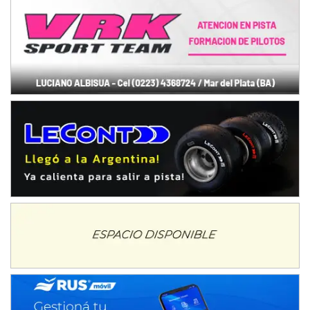
Baradero (Buenos Aires)
KDO - F6
Ciudad de Trenque Lauquen (Asfalto)
Trenque Lauquen (Buenos Aires)
ENTRERRIANO - F6 (POSTERGADA)
Parque de la Velocidad (Asfalto)
Villaguay (Entre Ríos)
VICTORIENSE - F7
El Cerro (Tierra)
Victoria (Entre Ríos)
PATAGONICO - F6
Moto Club Reginense (Tierra)
Gral. E. Godoy (Río Negro)
CSK - F7
Juventud Unida (Tierra)
Humboldt (Santa Fe)
NORESTE SANTAFESINO - F6