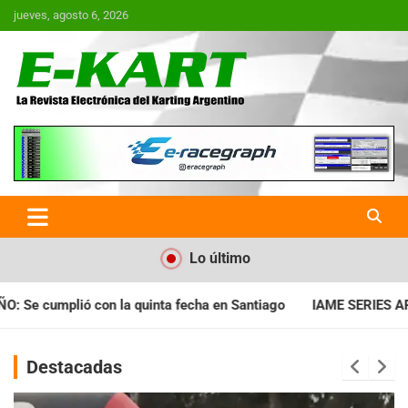
Saltar
jueves, agosto 6, 2026
al
contenido
E-Kart.com.ar | La Revista
Electrónica del Karting en
Argentina
Lo último
cha en Santiago
IAME SERIES ARGENTINA: Horarios para la fec
Destacadas