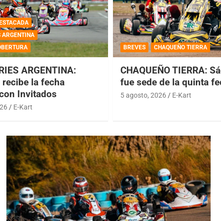
ESTACADA
S ARGENTINA
OBERTURA
BREVES
CHAQUEÑO TIERRA
RIES ARGENTINA:
CHAQUEÑO TIERRA: Sá
recibe la fecha
fue sede de la quinta f
 con Invitados
5 agosto, 2026
E-Kart
026
E-Kart