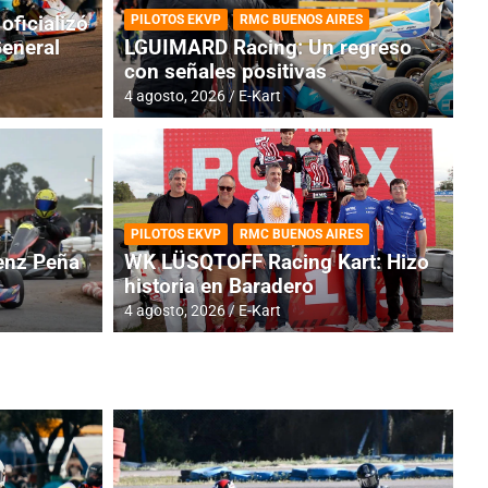
oficializó
PILOTOS EKVP
RMC BUENOS AIRES
General
LGUIMARD Racing: Un regreso
con señales positivas
4 agosto, 2026
E-Kart
RMC BUENOS AIRES
BR
ES: Cerró una jornada
I
PILOTOS EKVP
RMC BUENOS AIRES
adero
f
nz Peña
WK LÜSQTOFF Racing Kart: Hizo
historia en Baradero
6 a
4 agosto, 2026
E-Kart