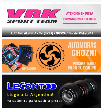
Baradero (Buenos Aires)
KDO - F6
Ciudad de Trenque Lauquen (Asfalto)
Trenque Lauquen (Buenos Aires)
ENTRERRIANO - F6 (POSTERGADA)
Parque de la Velocidad (Asfalto)
Villaguay (Entre Ríos)
VICTORIENSE - F7
El Cerro (Tierra)
Victoria (Entre Ríos)
PATAGONICO - F6
Moto Club Reginense (Tierra)
Gral. E. Godoy (Río Negro)
CSK - F7
Juventud Unida (Tierra)
Humboldt (Santa Fe)
NORESTE SANTAFESINO - F6
Ciudad de Avellaneda (Asfalto)