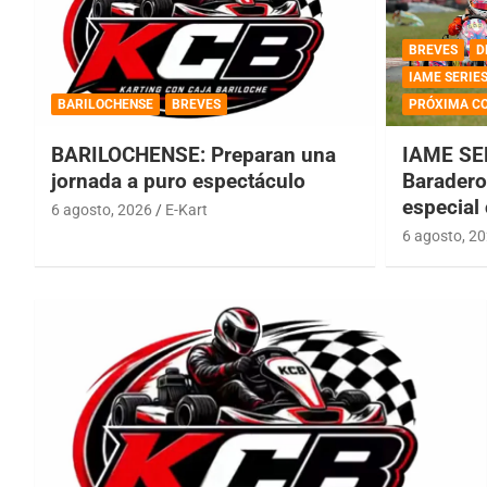
BREVES
D
IAME SERIE
BARILOCHENSE
BREVES
PRÓXIMA C
BARILOCHENSE: Preparan una
IAME SE
jornada a puro espectáculo
Baradero 
especial
6 agosto, 2026
E-Kart
6 agosto, 2