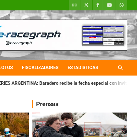
LOTOS
FISCALIZADORES
ESTADISTICAS
ro recibe la fecha especial con Invitados
CHAQUEÑO TIERR
Prensas