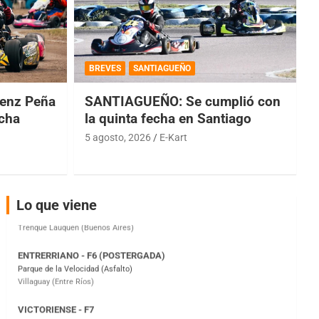
COBERTURA ESPECIAL DE E-KART.COM.AR
08/09-AGO
BREVES
SANTIAGUEÑO
IAME SERIES ARGENTINA 6
enz Peña
SANTIAGUEÑO: Se cumplió con
Ramiro Tot (Asfalto)
Baradero (Buenos Aires)
echa
la quinta fecha en Santiago
5 agosto, 2026
E-Kart
KDO - F6
Ciudad de Trenque Lauquen (Asfalto)
Trenque Lauquen (Buenos Aires)
ENTRERRIANO - F6 (POSTERGADA)
Lo que viene
Parque de la Velocidad (Asfalto)
Villaguay (Entre Ríos)
VICTORIENSE - F7
El Cerro (Tierra)
Victoria (Entre Ríos)
PATAGONICO - F6
Moto Club Reginense (Tierra)