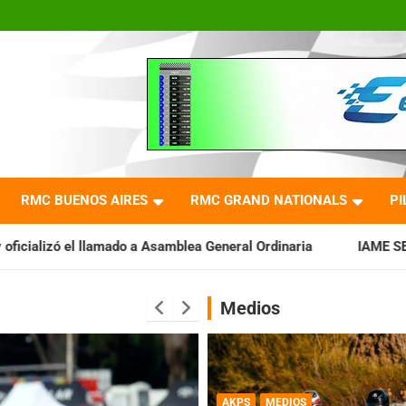
RMC BUENOS AIRES
RMC GRAND NATIONALS
PI
 a Asamblea General Ordinaria
IAME SERIES ARGENTINA: Barade
Medios
AKPS
MEDIOS