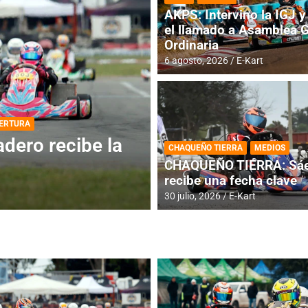
AKPS: Intervino la IGJ y 
el llamado a Asamblea 
Ordinaria
6 agosto, 2026
E-Kart
DESTACADA
INFORME CENTRAL
ios para la
RMC BUENOS AIR
CHAQUEÑO TIERRA
MEDIOS
histórica en Bar
CHAQUEÑO TIERRA: Sáe
recibe una fecha clave
4 agosto, 2026
E-Kart
30 julio, 2026
E-Kart