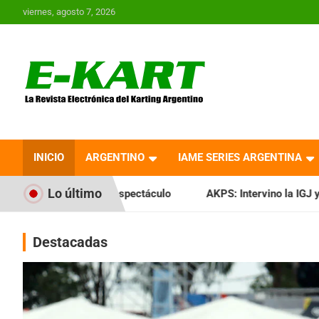
Saltar
viernes, agosto 7, 2026
al
contenido
E-Kart.com.ar | La
Revista Electrónica del
INICIO
ARGENTINO
IAME SERIES ARGENTINA
Karting en Argentina
Lo último
 espectáculo
AKPS: Intervino la IGJ y oficializó el llamado
Destacadas