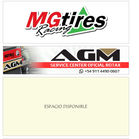
Avellaneda (Santa Fe)
SUR SANTAFESINO - F4
José Samuel Sánchez (Tierra)
Rufino (Santa Fe)
TUCUMANO - F5
Juan Navarro (Asfalto)
El Timbó (Tucumán)