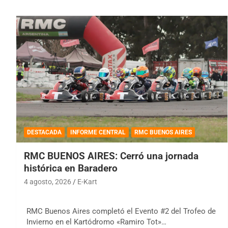
DESTACADA
INFORME CENTRAL
RMC BUENOS AIRES
RMC BUENOS AIRES: Cerró una jornada
histórica en Baradero
4 agosto, 2026
E-Kart
RMC Buenos Aires completó el Evento #2 del Trofeo de
Invierno en el Kartódromo «Ramiro Tot»…