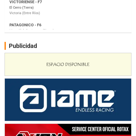
Moto Club Reginense (Tierra)
Gral. E. Godoy (Río Negro)
CSK - F7
Juventud Unida (Tierra)
Humboldt (Santa Fe)
NORESTE SANTAFESINO - F6
Publicidad
Ciudad de Avellaneda (Asfalto)
Avellaneda (Santa Fe)
SUR SANTAFESINO - F4
José Samuel Sánchez (Tierra)
Rufino (Santa Fe)
TUCUMANO - F5
Juan Navarro (Asfalto)
El Timbó (Tucumán)
COBERTURA ESPECIAL DE E-KART.COM.AR
08/09-AGO
IAME SERIES ARGENTINA 6
Ramiro Tot (Asfalto)