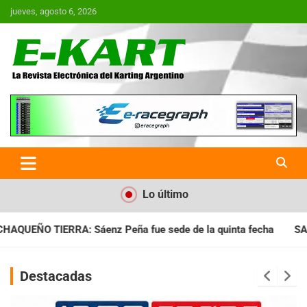
Saltar
jueves, agosto 6, 2026
al
contenido
E-Kart.com.ar | La Revista
Electrónica del Karting en
Argentina
Lo último
e sede de la quinta fecha
SANTIAGUEÑO: Se cumplió con la qu
Destacadas