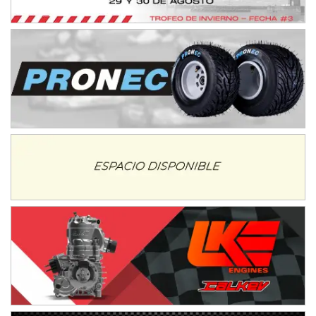
Avellaneda (Santa Fe)
SUR SANTAFESINO - F4
José Samuel Sánchez (Tierra)
Rufino (Santa Fe)
TUCUMANO - F5
Juan Navarro (Asfalto)
El Timbó (Tucumán)