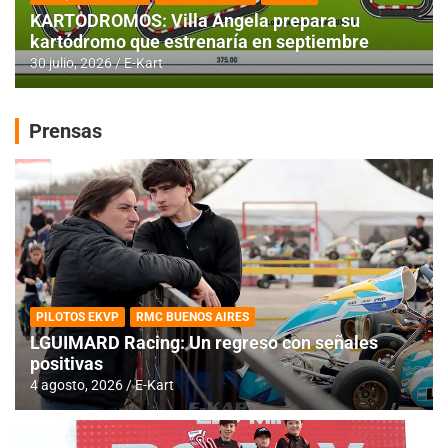
KARTODROMOS: Villa Angela prepara su
kartódromo que estrenaría en septiembre
30 julio, 2026
E-Kart
Prensas
PILOTOS EKVP
RMC BUENOS AIRES
LGUIMARD Racing: Un regreso con señales
positivas
4 agosto, 2026
E-Kart