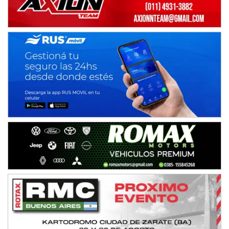
Baradero (Buenos Aires)
KDO - F6
Ciudad de Trenque Lauquen (Asfalto)
Trenque Lauquen (Buenos Aires)
ENTRERRIANO - F6 (POSTERGADA)
Parque de la Velocidad (Asfalto)
Villaguay (Entre Ríos)
VICTORIENSE - F7
El Cerro (Tierra)
Victoria (Entre Ríos)
PATAGONICO - F6
Moto Club Reginense (Tierra)
Gral. E. Godoy (Río Negro)
CSK - F7
Juventud Unida (Tierra)
Humboldt (Santa Fe)
NORESTE SANTAFESINO - F6
Ciudad de Avellaneda (Asfalto)