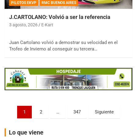
PILOTOS EKVP
RMC BUENOS AIRES
J.CARTOLANO: Volvió a ser la referencia
3 agosto, 2026
E-Kart
COBERTURA ESPECIAL DE E-KART.COM.AR
Juan Cartolano volvió a demostrar su velocidad en el
08/09-AGO
Trofeo de Invierno al conseguir su tercera…
IAME SERIES ARGENTINA 6
Ramiro Tot (Asfalto)
Baradero (Buenos Aires)
KDO - F6
Ciudad de Trenque Lauquen (Asfalto)
Trenque Lauquen (Buenos Aires)
ENTRERRIANO - F6 (POSTERGADA)
Parque de la Velocidad (Asfalto)
Paginación
1
2
…
347
Siguiente
Villaguay (Entre Ríos)
de
VICTORIENSE - F7
entradas
El Cerro (Tierra)
Lo que viene
Victoria (Entre Ríos)