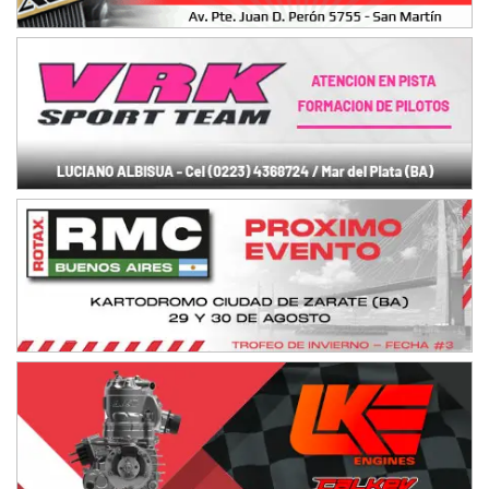
IAME SERIES ARGENTINA 6
Ramiro Tot (Asfalto)
Baradero (Buenos Aires)
KDO - F6
Ciudad de Trenque Lauquen (Asfalto)
Trenque Lauquen (Buenos Aires)
ENTRERRIANO - F6 (POSTERGADA)
Parque de la Velocidad (Asfalto)
Villaguay (Entre Ríos)
VICTORIENSE - F7
El Cerro (Tierra)
Victoria (Entre Ríos)
PATAGONICO - F6
Moto Club Reginense (Tierra)
Gral. E. Godoy (Río Negro)
CSK - F7
Juventud Unida (Tierra)
Humboldt (Santa Fe)