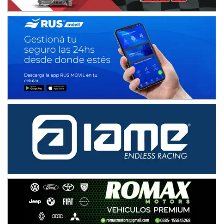
NORESTE SANTAFESINO - F6
Ciudad de Avellaneda (Asfalto)
Avellaneda (Santa Fe)
SUR SANTAFESINO - F4
José Samuel Sánchez (Tierra)
Rufino (Santa Fe)
TUCUMANO - F5
Juan Navarro (Asfalto)
El Timbó (Tucumán)