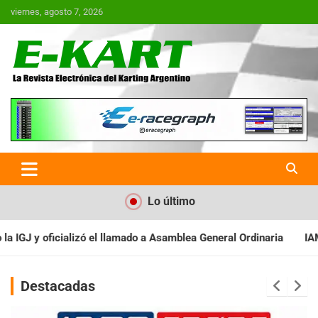
Saltar
viernes, agosto 7, 2026
al
contenido
E-Kart.com.ar | La Revista
Electrónica del Karting en
Argentina
Lo último
a Asamblea General Ordinaria
IAME SERIES ARGENTINA: Baradero 
Destacadas