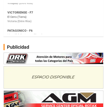
PATAGONICO - F6
Moto Club Reginense (Tierra)
Gral. E. Godoy (Río Negro)
CSK - F7
Juventud Unida (Tierra)
Humboldt (Santa Fe)
NORESTE SANTAFESINO - F6
Publicidad
Ciudad de Avellaneda (Asfalto)
Avellaneda (Santa Fe)
SUR SANTAFESINO - F4
José Samuel Sánchez (Tierra)
Rufino (Santa Fe)
TUCUMANO - F5
Juan Navarro (Asfalto)
El Timbó (Tucumán)
COBERTURA ESPECIAL DE E-KART.COM.AR
08/09-AGO