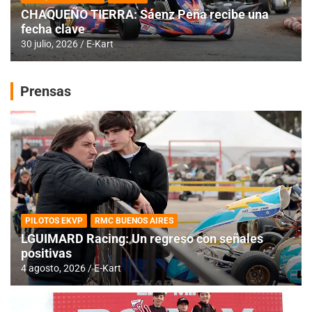
CHAQUEÑO TIERRA: Sáenz Peña recibe una
fecha clave
30 julio, 2026
E-Kart
Prensas
PILOTOS EKVP
RMC BUENOS AIRES
LGUIMARD Racing: Un regreso con señales
positivas
4 agosto, 2026
E-Kart