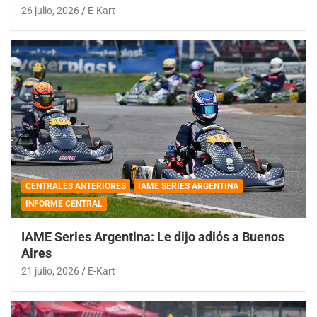
26 julio, 2026
E-Kart
CENTRALES ANTERIORES
IAME SERIES ARGENTINA
INFORME CENTRAL
IAME Series Argentina: Le dijo adiós a Buenos
Aires
21 julio, 2026
E-Kart