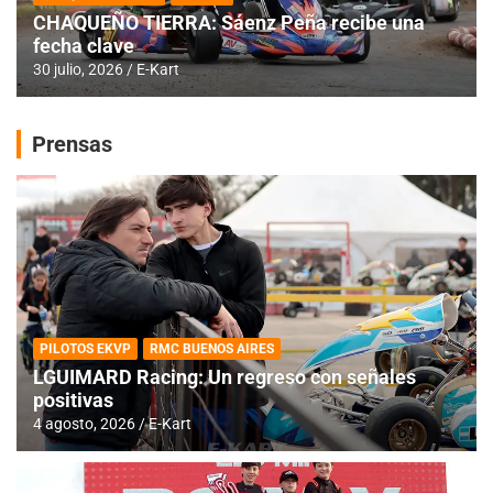
CHAQUEÑO TIERRA: Sáenz Peña recibe una
fecha clave
30 julio, 2026
E-Kart
Prensas
PILOTOS EKVP
RMC BUENOS AIRES
LGUIMARD Racing: Un regreso con señales
positivas
4 agosto, 2026
E-Kart