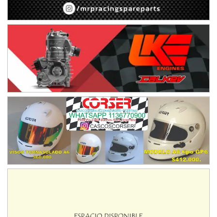
08/09-AGO
IAME SERIES ARGENTINA 6
Ramiro Tot (Asfalto)
Baradero (Buenos Aires)
KDO - F6
Ciudad de Trenque Lauquen (Asfalto)
Trenque Lauquen (Buenos Aires)
ENTRERRIANO - F6 (POSTERGADA)
Parque de la Velocidad (Asfalto)
Villaguay (Entre Ríos)
VICTORIENSE - F7
El Cerro (Tierra)
Victoria (Entre Ríos)
PATAGONICO - F6
Moto Club Reginense (Tierra)
Gral. E. Godoy (Río Negro)
CSK - F7
Juventud Unida (Tierra)