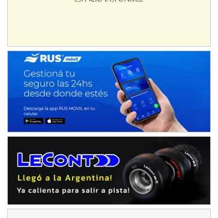
Humboldt (Santa Fe)
NORESTE SANTAFESINO - F6
Ciudad de Avellaneda (Asfalto)
Avellaneda (Santa Fe)
SUR SANTAFESINO - F4
José Samuel Sánchez (Tierra)
Rufino (Santa Fe)
TUCUMANO - F5
Juan Navarro (Asfalto)
El Timbó (Tucumán)