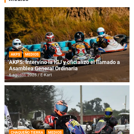
AKPS
MEDIOS
AKPS: Intervino la IGJ y oficializó el llamado a
Asamblea General Ordinaria
6 agosto, 2026
E-Kart
CHAQUEÑO TIERRA
MEDIOS