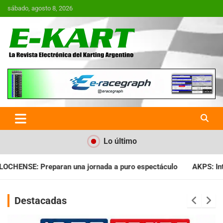
Saltar
sábado, agosto 8, 2026
al
contenido
E-Kart.com.ar | La Revista
Electrónica del Karting en
Argentina
Lo último
a a puro espectáculo
AKPS: Intervino la IGJ y oficializó el l
Destacadas