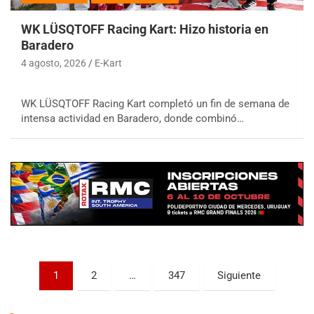
WK LÜSQTOFF Racing Kart: Hizo historia en
Baradero
4 agosto, 2026
E-Kart
WK LÜSQTOFF Racing Kart completó un fin de semana de
COBERTURA ESPECIAL DE E-KART.COM.AR
08/09-AGO
intensa actividad en Baradero, donde combinó…
IAME SERIES ARGENTINA 6
Ramiro Tot (Asfalto)
Baradero (Buenos Aires)
KDO - F6
Ciudad de Trenque Lauquen (Asfalto)
Trenque Lauquen (Buenos Aires)
ENTRERRIANO - F6 (POSTERGADA)
Parque de la Velocidad (Asfalto)
Paginación
1
2
…
347
Siguiente
Villaguay (Entre Ríos)
de
VICTORIENSE - F7