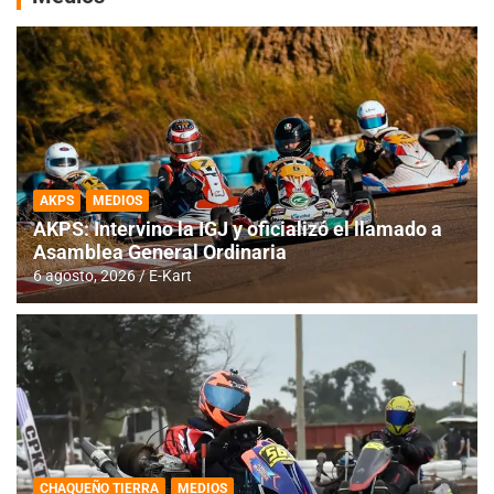
AKPS
MEDIOS
AKPS: Intervino la IGJ y oficializó el llamado a
Asamblea General Ordinaria
6 agosto, 2026
E-Kart
CHAQUEÑO TIERRA
MEDIOS