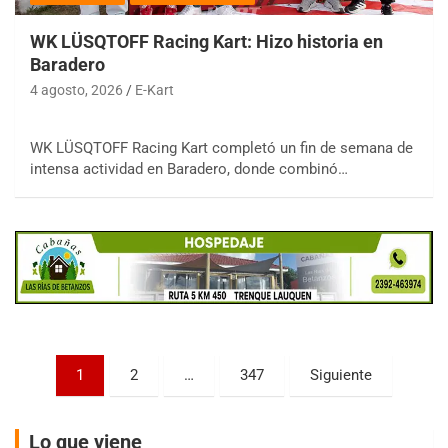
WK LÜSQTOFF Racing Kart: Hizo historia en
Baradero
4 agosto, 2026
E-Kart
COBERTURA ESPECIAL DE E-KART.COM.AR
WK LÜSQTOFF Racing Kart completó un fin de semana de
08/09-AGO
intensa actividad en Baradero, donde combinó…
IAME SERIES ARGENTINA 6
Ramiro Tot (Asfalto)
Baradero (Buenos Aires)
KDO - F6
Ciudad de Trenque Lauquen (Asfalto)
Trenque Lauquen (Buenos Aires)
ENTRERRIANO - F6 (POSTERGADA)
Parque de la Velocidad (Asfalto)
Paginación
1
2
…
347
Siguiente
Villaguay (Entre Ríos)
de
VICTORIENSE - F7
entradas
El Cerro (Tierra)
Lo que viene