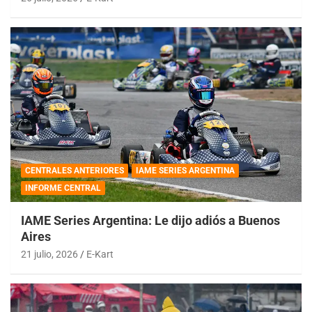
CENTRALES ANTERIORES
IAME SERIES ARGENTINA
INFORME CENTRAL
IAME Series Argentina: Le dijo adiós a Buenos
Aires
21 julio, 2026
E-Kart