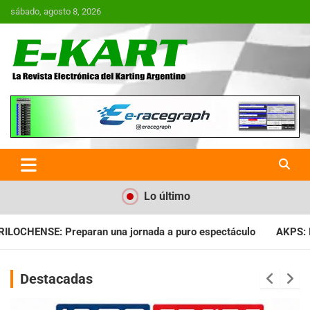
Saltar
sábado, agosto 8, 2026
al
contenido
E-Kart.com.ar | La Revista
Electrónica del Karting en
Argentina
Lo último
da a puro espectáculo
AKPS: Intervino la IGJ y oficializó el 
Destacadas