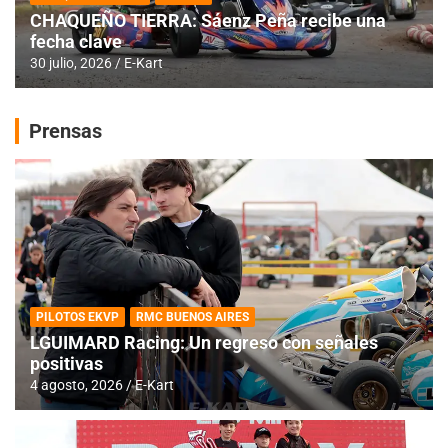
CHAQUEÑO TIERRA: Sáenz Peña recibe una
fecha clave
30 julio, 2026
E-Kart
Prensas
PILOTOS EKVP
RMC BUENOS AIRES
LGUIMARD Racing: Un regreso con señales
positivas
4 agosto, 2026
E-Kart