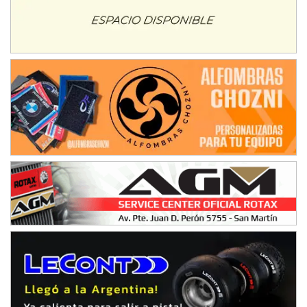
NORESTE SANTAFESINO - F6
Ciudad de Avellaneda (Asfalto)
Avellaneda (Santa Fe)
SUR SANTAFESINO - F4
José Samuel Sánchez (Tierra)
Rufino (Santa Fe)
TUCUMANO - F5
Juan Navarro (Asfalto)
El Timbó (Tucumán)