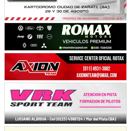
IAME SERIES ARGENTINA 6
Ramiro Tot (Asfalto)
Baradero (Buenos Aires)
KDO - F6
Ciudad de Trenque Lauquen (Asfalto)
Trenque Lauquen (Buenos Aires)
ENTRERRIANO - F6 (POSTERGADA)
Parque de la Velocidad (Asfalto)
Villaguay (Entre Ríos)
VICTORIENSE - F7
El Cerro (Tierra)
Victoria (Entre Ríos)
PATAGONICO - F6
Moto Club Reginense (Tierra)
Gral. E. Godoy (Río Negro)
CSK - F7
Juventud Unida (Tierra)
Humboldt (Santa Fe)