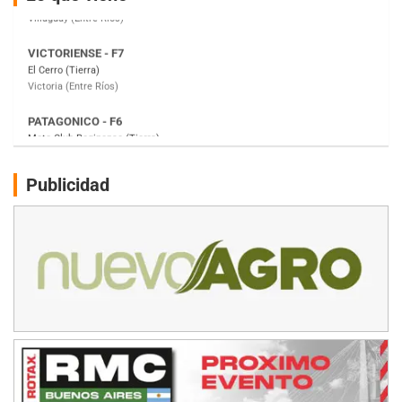
Victoria (Entre Ríos)
PATAGONICO - F6
Moto Club Reginense (Tierra)
Gral. E. Godoy (Río Negro)
CSK - F7
Juventud Unida (Tierra)
Humboldt (Santa Fe)
NORESTE SANTAFESINO - F6
Publicidad
Ciudad de Avellaneda (Asfalto)
Avellaneda (Santa Fe)
SUR SANTAFESINO - F4
José Samuel Sánchez (Tierra)
Rufino (Santa Fe)
TUCUMANO - F5
Juan Navarro (Asfalto)
El Timbó (Tucumán)
COBERTURA ESPECIAL DE E-KART.COM.AR
08/09-AGO