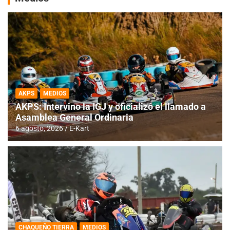
AKPS
MEDIOS
AKPS: Intervino la IGJ y oficializó el llamado a
Asamblea General Ordinaria
6 agosto, 2026
E-Kart
CHAQUEÑO TIERRA
MEDIOS