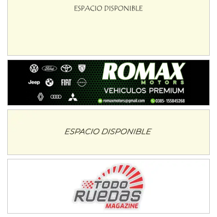
Ciudad de Avellaneda (Asfalto)
Avellaneda (Santa Fe)
SUR SANTAFESINO - F4
José Samuel Sánchez (Tierra)
Rufino (Santa Fe)
TUCUMANO - F5
Juan Navarro (Asfalto)
El Timbó (Tucumán)