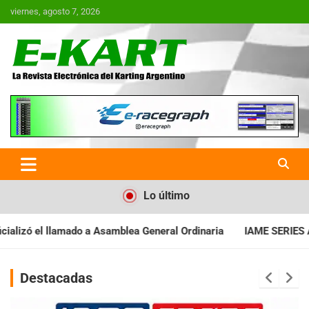
Saltar
viernes, agosto 7, 2026
al
contenido
E-Kart.com.ar | La Revista
Electrónica del Karting en
Argentina
Lo último
eneral Ordinaria
IAME SERIES ARGENTINA: Baradero recibe la f
Destacadas