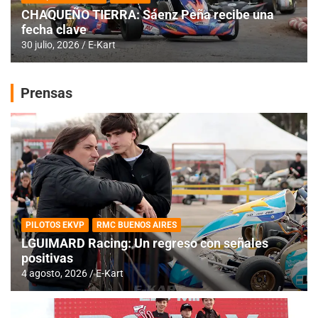
CHAQUEÑO TIERRA: Sáenz Peña recibe una
fecha clave
30 julio, 2026
E-Kart
Prensas
PILOTOS EKVP
RMC BUENOS AIRES
LGUIMARD Racing: Un regreso con señales
positivas
4 agosto, 2026
E-Kart