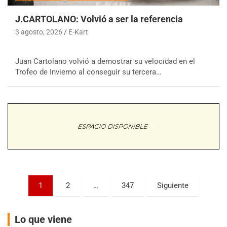
J.CARTOLANO: Volvió a ser la referencia
3 agosto, 2026
E-Kart
COBERTURA ESPECIAL DE E-KART.COM.AR
08/09-AGO
Juan Cartolano volvió a demostrar su velocidad en el
Trofeo de Invierno al conseguir su tercera…
IAME SERIES ARGENTINA 6
Ramiro Tot (Asfalto)
Baradero (Buenos Aires)
KDO - F6
Ciudad de Trenque Lauquen (Asfalto)
Trenque Lauquen (Buenos Aires)
ENTRERRIANO - F6 (POSTERGADA)
Parque de la Velocidad (Asfalto)
Villaguay (Entre Ríos)
Paginación
1
2
…
347
Siguiente
VICTORIENSE - F7
de
El Cerro (Tierra)
Victoria (Entre Ríos)
entradas
Lo que viene