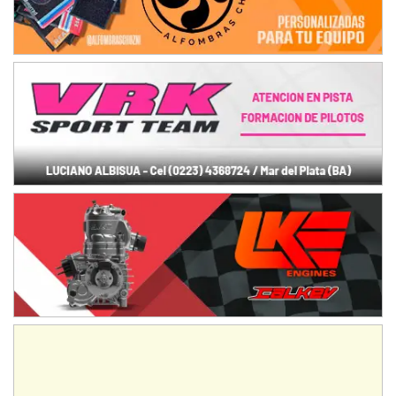
Ramiro Tot (Asfalto)
Baradero (Buenos Aires)
KDO - F6
Ciudad de Trenque Lauquen (Asfalto)
Trenque Lauquen (Buenos Aires)
ENTRERRIANO - F6 (POSTERGADA)
Parque de la Velocidad (Asfalto)
Villaguay (Entre Ríos)
VICTORIENSE - F7
El Cerro (Tierra)
Victoria (Entre Ríos)
PATAGONICO - F6
Moto Club Reginense (Tierra)
Gral. E. Godoy (Río Negro)
CSK - F7
Juventud Unida (Tierra)
Humboldt (Santa Fe)
NORESTE SANTAFESINO - F6