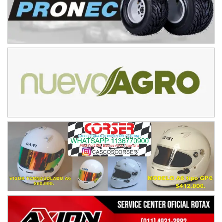
IAME SERIES ARGENTINA 6
Ramiro Tot (Asfalto)
Baradero (Buenos Aires)
KDO - F6
Ciudad de Trenque Lauquen (Asfalto)
Trenque Lauquen (Buenos Aires)
ENTRERRIANO - F6 (POSTERGADA)
Parque de la Velocidad (Asfalto)
Villaguay (Entre Ríos)
VICTORIENSE - F7
El Cerro (Tierra)
Victoria (Entre Ríos)
PATAGONICO - F6
Moto Club Reginense (Tierra)
Gral. E. Godoy (Río Negro)
CSK - F7
Juventud Unida (Tierra)
Humboldt (Santa Fe)