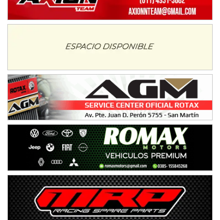
NORESTE SANTAFESINO - F6
Ciudad de Avellaneda (Asfalto)
Avellaneda (Santa Fe)
SUR SANTAFESINO - F4
José Samuel Sánchez (Tierra)
Rufino (Santa Fe)
TUCUMANO - F5
Juan Navarro (Asfalto)
El Timbó (Tucumán)