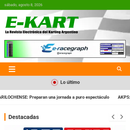
Saltar
sábado, agosto 8, 2026
al
contenido
E-Kart.com.ar | La Revista
Electrónica del Karting en
Argentina
Lo último
uro espectáculo
AKPS: Intervino la IGJ y oficializó el llamad
Destacadas