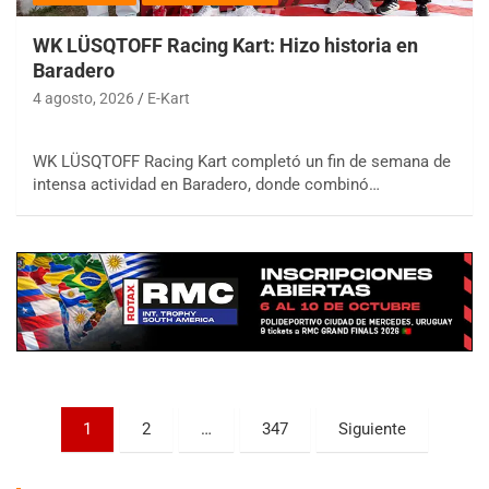
WK LÜSQTOFF Racing Kart: Hizo historia en
Baradero
4 agosto, 2026
E-Kart
COBERTURA ESPECIAL DE E-KART.COM.AR
WK LÜSQTOFF Racing Kart completó un fin de semana de
08/09-AGO
intensa actividad en Baradero, donde combinó…
IAME SERIES ARGENTINA 6
Ramiro Tot (Asfalto)
Baradero (Buenos Aires)
KDO - F6
Ciudad de Trenque Lauquen (Asfalto)
Trenque Lauquen (Buenos Aires)
ENTRERRIANO - F6 (POSTERGADA)
Parque de la Velocidad (Asfalto)
Villaguay (Entre Ríos)
Paginación
1
2
…
347
Siguiente
de
VICTORIENSE - F7
El Cerro (Tierra)