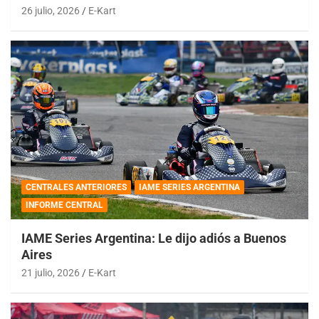
26 julio, 2026
E-Kart
CENTRALES ANTERIORES
IAME SERIES ARGENTINA
INFORME CENTRAL
IAME Series Argentina: Le dijo adiós a Buenos
Aires
21 julio, 2026
E-Kart