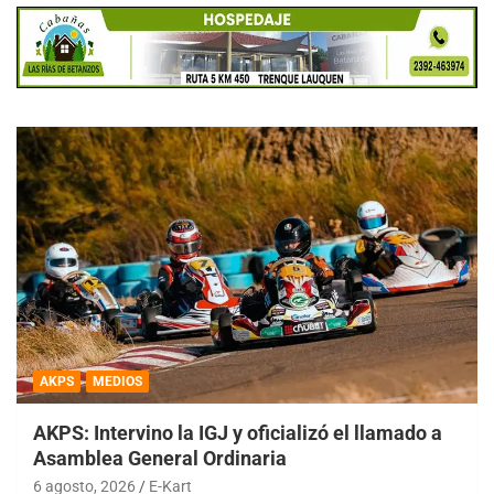
AKPS
MEDIOS
AKPS: Intervino la IGJ y oficializó el llamado a
Asamblea General Ordinaria
6 agosto, 2026
E-Kart