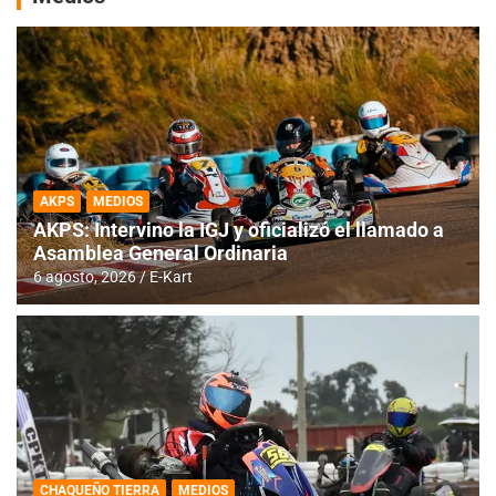
AKPS
MEDIOS
AKPS: Intervino la IGJ y oficializó el llamado a
Asamblea General Ordinaria
6 agosto, 2026
E-Kart
CHAQUEÑO TIERRA
MEDIOS