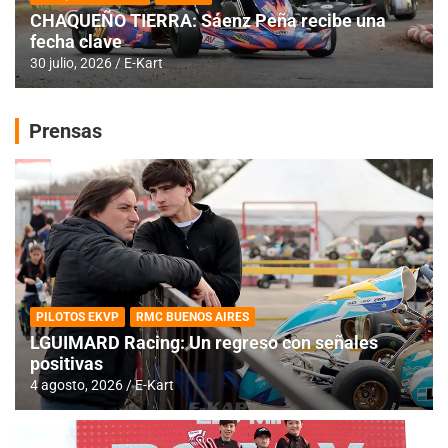
CHAQUEÑO TIERRA: Sáenz Peña recibe una
fecha clave
30 julio, 2026
E-Kart
Prensas
PILOTOS EKVP
RMC BUENOS AIRES
LGUIMARD Racing: Un regreso con señales
positivas
4 agosto, 2026
E-Kart