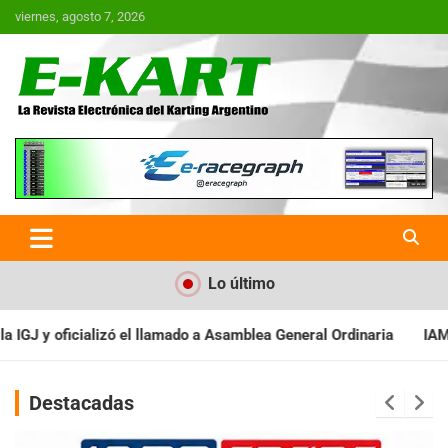
Saltar
viernes, agosto 7, 2026
al
contenido
E-Kart.com.ar | La Revista
Electrónica del Karting en
Argentina
Lo último
lea General Ordinaria
IAME SERIES ARGENTINA: Baradero recibe 
Destacadas