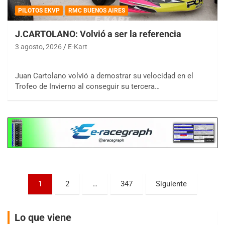
PILOTOS EKVP
RMC BUENOS AIRES
J.CARTOLANO: Volvió a ser la referencia
3 agosto, 2026
E-Kart
COBERTURA ESPECIAL DE E-KART.COM.AR
08/09-AGO
Juan Cartolano volvió a demostrar su velocidad en el
IAME SERIES ARGENTINA 6
Trofeo de Invierno al conseguir su tercera…
Ramiro Tot (Asfalto)
Baradero (Buenos Aires)
KDO - F6
Ciudad de Trenque Lauquen (Asfalto)
Trenque Lauquen (Buenos Aires)
ENTRERRIANO - F6 (POSTERGADA)
Parque de la Velocidad (Asfalto)
Villaguay (Entre Ríos)
Paginación
1
2
…
347
Siguiente
VICTORIENSE - F7
de
El Cerro (Tierra)
entradas
Victoria (Entre Ríos)
Lo que viene