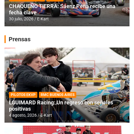
CHAQUEÑO TIERRA: Sáenz Peña recibe una
fecha clave
30 julio, 2026
E-Kart
Prensas
PILOTOS EKVP
RMC BUENOS AIRES
LGUIMARD Racing: Un regreso con señales
positivas
4 agosto, 2026
E-Kart