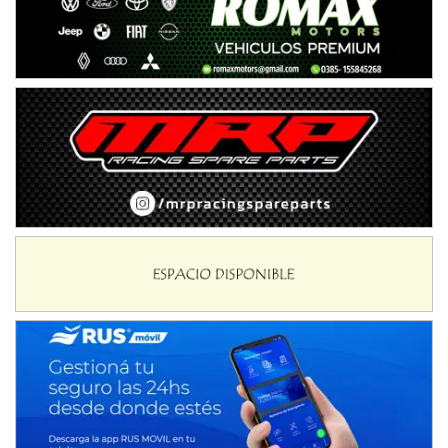
NORESTE SANTAFESINO - F6
Ciudad de Avellaneda (Asfalto)
Avellaneda (Santa Fe)
SUR SANTAFESINO - F4
José Samuel Sánchez (Tierra)
Rufino (Santa Fe)
TUCUMANO - F5
Juan Navarro (Asfalto)
El Timbó (Tucumán)