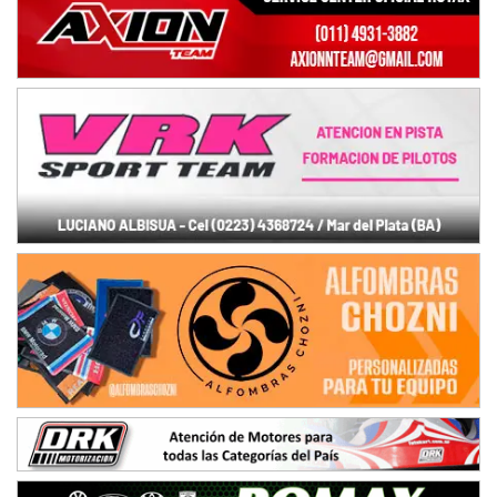
Ramiro Tot (Asfalto)
Baradero (Buenos Aires)
KDO - F6
Ciudad de Trenque Lauquen (Asfalto)
Trenque Lauquen (Buenos Aires)
ENTRERRIANO - F6 (POSTERGADA)
Parque de la Velocidad (Asfalto)
Villaguay (Entre Ríos)
VICTORIENSE - F7
El Cerro (Tierra)
Victoria (Entre Ríos)
PATAGONICO - F6
Moto Club Reginense (Tierra)
Gral. E. Godoy (Río Negro)
CSK - F7
Juventud Unida (Tierra)
Humboldt (Santa Fe)