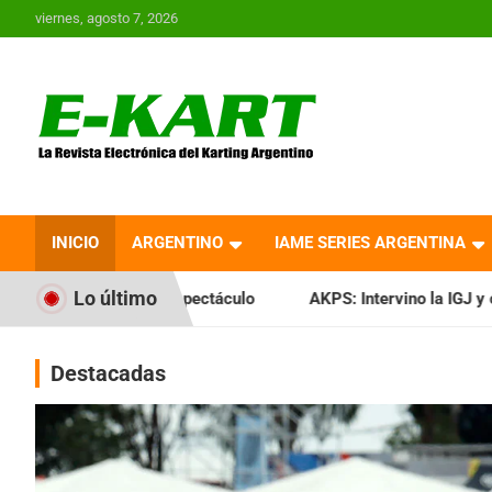
Saltar
viernes, agosto 7, 2026
al
contenido
E-Kart.com.ar | La
Revista Electrónica del
INICIO
ARGENTINO
IAME SERIES ARGENTINA
Karting en Argentina
Lo último
espectáculo
AKPS: Intervino la IGJ y oficializó el llamado 
Destacadas