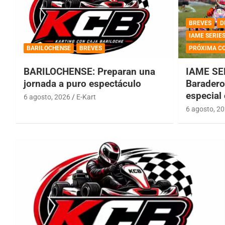
BREVES
D
IAME SERIE
BARILOCHENSE
BREVES
PRÓXIMA C
BARILOCHENSE: Preparan una
IAME SE
jornada a puro espectáculo
Baradero 
especial
6 agosto, 2026
E-Kart
6 agosto, 2