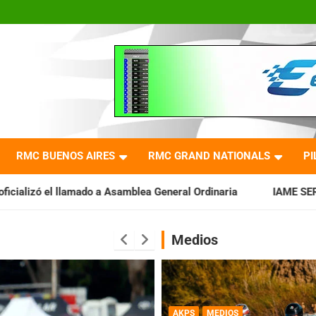
RMC BUENOS AIRES
RMC GRAND NATIONALS
PI
a Asamblea General Ordinaria
IAME SERIES ARGENTINA: Barader
Medios
AKPS
MEDIOS