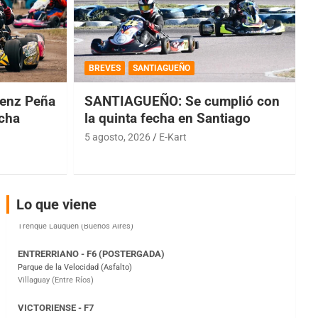
COBERTURA ESPECIAL DE E-KART.COM.AR
08/09-AGO
BREVES
SANTIAGUEÑO
IAME SERIES ARGENTINA 6
enz Peña
SANTIAGUEÑO: Se cumplió con
Ramiro Tot (Asfalto)
Baradero (Buenos Aires)
echa
la quinta fecha en Santiago
5 agosto, 2026
E-Kart
KDO - F6
Ciudad de Trenque Lauquen (Asfalto)
Trenque Lauquen (Buenos Aires)
ENTRERRIANO - F6 (POSTERGADA)
Lo que viene
Parque de la Velocidad (Asfalto)
Villaguay (Entre Ríos)
VICTORIENSE - F7
El Cerro (Tierra)
Victoria (Entre Ríos)
PATAGONICO - F6
Moto Club Reginense (Tierra)