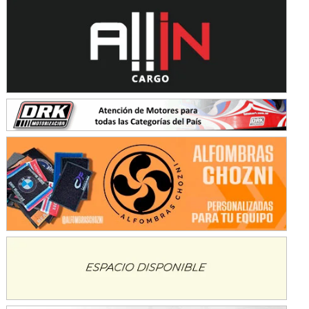
Baradero (Buenos Aires)
KDO - F6
Ciudad de Trenque Lauquen (Asfalto)
Trenque Lauquen (Buenos Aires)
ENTRERRIANO - F6 (POSTERGADA)
Parque de la Velocidad (Asfalto)
Villaguay (Entre Ríos)
VICTORIENSE - F7
El Cerro (Tierra)
Victoria (Entre Ríos)
PATAGONICO - F6
Moto Club Reginense (Tierra)
Gral. E. Godoy (Río Negro)
CSK - F7
Juventud Unida (Tierra)
Humboldt (Santa Fe)
NORESTE SANTAFESINO - F6
Ciudad de Avellaneda (Asfalto)