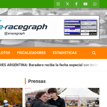
LOTOS
FISCALIZADORES
ESTADISTICAS
o recibe la fecha especial con Invitados
CHAQUEÑO TIERRA
Prensas