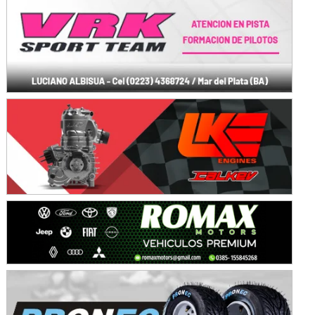
Avellaneda (Santa Fe)
SUR SANTAFESINO - F4
José Samuel Sánchez (Tierra)
Rufino (Santa Fe)
TUCUMANO - F5
Juan Navarro (Asfalto)
El Timbó (Tucumán)