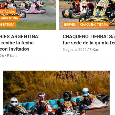
ESTACADA
S ARGENTINA
OBERTURA
BREVES
CHAQUEÑO TIERRA
RIES ARGENTINA:
CHAQUEÑO TIERRA: Sá
recibe la fecha
fue sede de la quinta f
 con Invitados
5 agosto, 2026
E-Kart
026
E-Kart