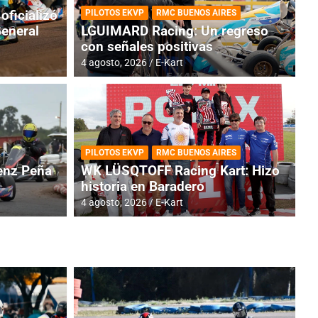
oficializó
PILOTOS EKVP
RMC BUENOS AIRES
General
LGUIMARD Racing: Un regreso
con señales positivas
4 agosto, 2026
E-Kart
RMC BUENOS AIRES
BR
ES: Cerró una jornada
I
PILOTOS EKVP
RMC BUENOS AIRES
adero
f
nz Peña
WK LÜSQTOFF Racing Kart: Hizo
historia en Baradero
6 a
4 agosto, 2026
E-Kart