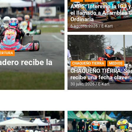
AKPS: Intervino la IGJ y 
el llamado a Asamblea 
Ordinaria
6 agosto, 2026
E-Kart
DESTACADA
INFORME CENTRAL
ios para la
RMC BUENOS AIR
CHAQUEÑO TIERRA
MEDIOS
histórica en Bar
CHAQUEÑO TIERRA: Sáe
recibe una fecha clave
4 agosto, 2026
E-Kart
30 julio, 2026
E-Kart