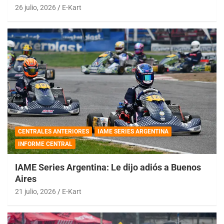
26 julio, 2026
E-Kart
CENTRALES ANTERIORES
IAME SERIES ARGENTINA
INFORME CENTRAL
IAME Series Argentina: Le dijo adiós a Buenos
Aires
21 julio, 2026
E-Kart