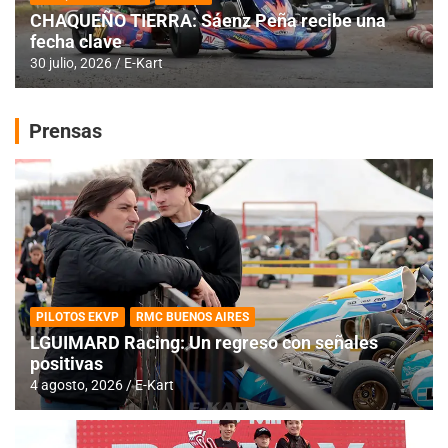
CHAQUEÑO TIERRA: Sáenz Peña recibe una
fecha clave
30 julio, 2026
E-Kart
Prensas
PILOTOS EKVP
RMC BUENOS AIRES
LGUIMARD Racing: Un regreso con señales
positivas
4 agosto, 2026
E-Kart