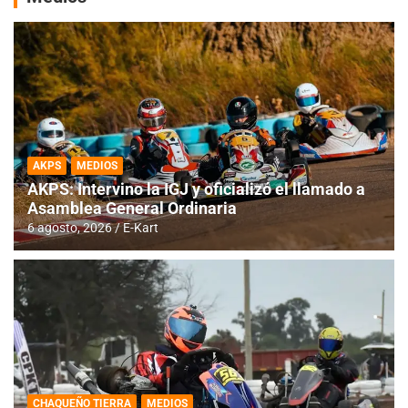
AKPS
MEDIOS
AKPS: Intervino la IGJ y oficializó el llamado a
Asamblea General Ordinaria
6 agosto, 2026
E-Kart
CHAQUEÑO TIERRA
MEDIOS