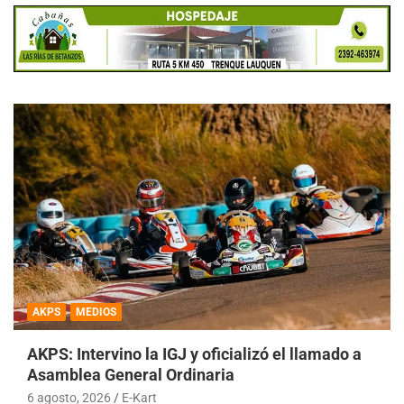
AKPS
MEDIOS
AKPS: Intervino la IGJ y oficializó el llamado a
Asamblea General Ordinaria
6 agosto, 2026
E-Kart