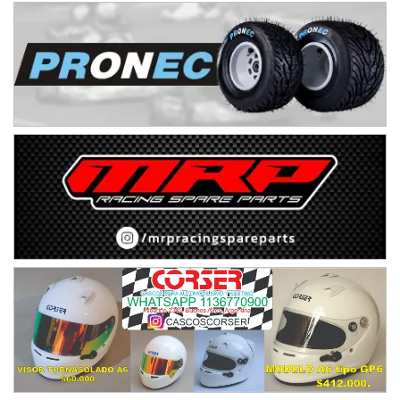
Humboldt (Santa Fe)
NORESTE SANTAFESINO - F6
Ciudad de Avellaneda (Asfalto)
Avellaneda (Santa Fe)
SUR SANTAFESINO - F4
José Samuel Sánchez (Tierra)
Rufino (Santa Fe)
TUCUMANO - F5
Juan Navarro (Asfalto)
El Timbó (Tucumán)