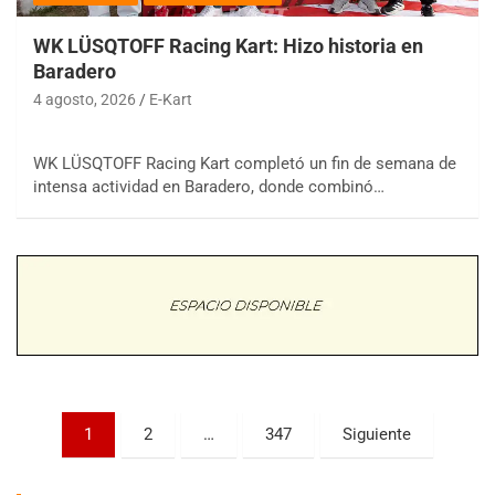
WK LÜSQTOFF Racing Kart: Hizo historia en
Baradero
4 agosto, 2026
E-Kart
WK LÜSQTOFF Racing Kart completó un fin de semana de
COBERTURA ESPECIAL DE E-KART.COM.AR
intensa actividad en Baradero, donde combinó…
08/09-AGO
IAME SERIES ARGENTINA 6
Ramiro Tot (Asfalto)
Baradero (Buenos Aires)
KDO - F6
Ciudad de Trenque Lauquen (Asfalto)
Trenque Lauquen (Buenos Aires)
ENTRERRIANO - F6 (POSTERGADA)
Parque de la Velocidad (Asfalto)
Paginación
1
2
…
347
Siguiente
Villaguay (Entre Ríos)
de
VICTORIENSE - F7