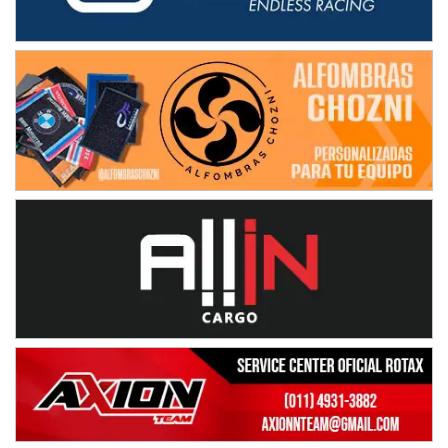
08/09-AGO
IAME SERIES ARGENTINA 6
Ramiro Tot (Asfalto)
Baradero (Buenos Aires)
KDO - F6
Ciudad de Trenque Lauquen (Asfalto)
Trenque Lauquen (Buenos Aires)
ENTRERRIANO - F6 (POSTERGADA)
Parque de la Velocidad (Asfalto)
Villaguay (Entre Ríos)
VICTORIENSE - F7
El Cerro (Tierra)
Victoria (Entre Ríos)
PATAGONICO - F6
Moto Club Reginense (Tierra)
Gral. E. Godoy (Río Negro)
CSK - F7
Juventud Unida (Tierra)