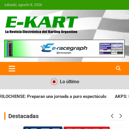
Saltar
sábado, agosto 8, 2026
al
contenido
E-Kart.com.ar | La Revista
Electrónica del Karting en
Argentina
Lo último
da a puro espectáculo
AKPS: Intervino la IGJ y oficializó el 
Destacadas