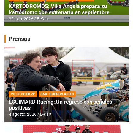
KARTODROMOS: Villa Angela prepara su
kartódromo que estrenaría en septiembre
30 julio, 2026
E-Kart
Prensas
PILOTOS EKVP
RMC BUENOS AIRES
LGUIMARD Racing: Un regreso con señales
positivas
4 agosto, 2026
E-Kart