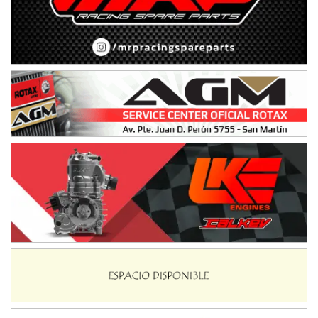
KDO - F6
Ciudad de Trenque Lauquen (Asfalto)
Trenque Lauquen (Buenos Aires)
ENTRERRIANO - F6 (POSTERGADA)
Parque de la Velocidad (Asfalto)
Villaguay (Entre Ríos)
VICTORIENSE - F7
El Cerro (Tierra)
Victoria (Entre Ríos)
PATAGONICO - F6
Moto Club Reginense (Tierra)
Gral. E. Godoy (Río Negro)
CSK - F7
Juventud Unida (Tierra)
Humboldt (Santa Fe)
NORESTE SANTAFESINO - F6
Ciudad de Avellaneda (Asfalto)
Avellaneda (Santa Fe)