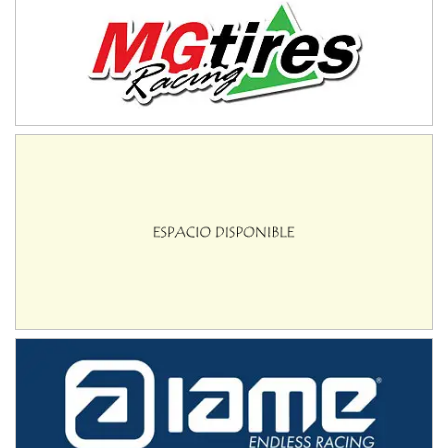
SUR SANTAFESINO - F4
José Samuel Sánchez (Tierra)
Rufino (Santa Fe)
TUCUMANO - F5
Juan Navarro (Asfalto)
El Timbó (Tucumán)