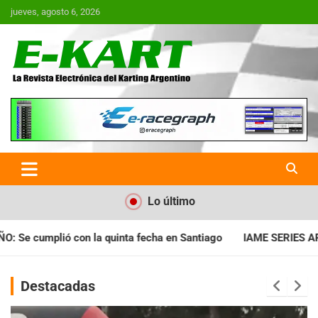
Saltar
jueves, agosto 6, 2026
al
contenido
E-Kart.com.ar | La Revista
Electrónica del Karting en
Argentina
Lo último
Santiago
IAME SERIES ARGENTINA: Horarios para la fecha con 
Destacadas