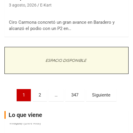
3 agosto, 2026
E-Kart
COBERTURA ESPECIAL DE E-KART.COM.AR
Ciro Carmona concretó un gran avance en Baradero y
08/09-AGO
alcanzó el podio con un P2 en…
IAME SERIES ARGENTINA 6
Ramiro Tot (Asfalto)
Baradero (Buenos Aires)
KDO - F6
Ciudad de Trenque Lauquen (Asfalto)
Trenque Lauquen (Buenos Aires)
ENTRERRIANO - F6 (POSTERGADA)
Parque de la Velocidad (Asfalto)
Villaguay (Entre Ríos)
Paginación
1
2
…
347
Siguiente
VICTORIENSE - F7
de
El Cerro (Tierra)
entradas
Victoria (Entre Ríos)
Lo que viene
PATAGONICO - F6
Moto Club Reginense (Tierra)