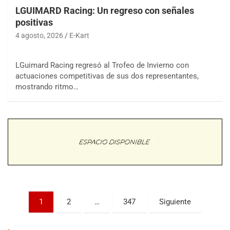
KDO - F6
LGUIMARD Racing: Un regreso con señales
Ciudad de Trenque Lauquen (Asfalto)
Trenque Lauquen (Buenos Aires)
positivas
4 agosto, 2026
E-Kart
ENTRERRIANO - F6 (POSTERGADA)
Parque de la Velocidad (Asfalto)
Villaguay (Entre Ríos)
LGuimard Racing regresó al Trofeo de Invierno con
actuaciones competitivas de sus dos representantes,
VICTORIENSE - F7
mostrando ritmo…
El Cerro (Tierra)
Victoria (Entre Ríos)
PATAGONICO - F6
Moto Club Reginense (Tierra)
Gral. E. Godoy (Río Negro)
CSK - F7
Juventud Unida (Tierra)
Humboldt (Santa Fe)
Paginación
NORESTE SANTAFESINO - F6
1
2
…
347
Siguiente
Ciudad de Avellaneda (Asfalto)
de
Avellaneda (Santa Fe)