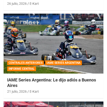
26 julio, 2026
E-Kart
CENTRALES ANTERIORES
IAME SERIES ARGENTINA
INFORME CENTRAL
IAME Series Argentina: Le dijo adiós a Buenos
Aires
21 julio, 2026
E-Kart