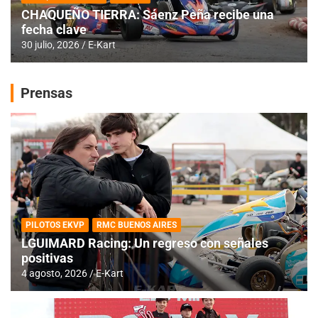
CHAQUEÑO TIERRA: Sáenz Peña recibe una
fecha clave
30 julio, 2026
E-Kart
Prensas
PILOTOS EKVP
RMC BUENOS AIRES
LGUIMARD Racing: Un regreso con señales
positivas
4 agosto, 2026
E-Kart