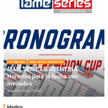
DESTACADA
IAME SERIES ARGENTINA
IAME SERIES ARGENTINA:
Horarios para la fecha con
Invitados
4 agosto, 2026
E-Kart
Medios