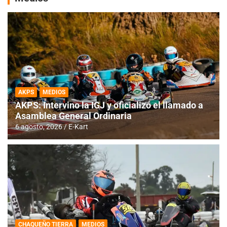
AKPS
MEDIOS
AKPS: Intervino la IGJ y oficializó el llamado a
Asamblea General Ordinaria
6 agosto, 2026
E-Kart
CHAQUEÑO TIERRA
MEDIOS