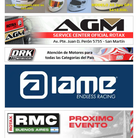
El Cerro (Tierra)
Victoria (Entre Ríos)
PATAGONICO - F6
Moto Club Reginense (Tierra)
Gral. E. Godoy (Río Negro)
CSK - F7
Juventud Unida (Tierra)
Humboldt (Santa Fe)
NORESTE SANTAFESINO - F6
Ciudad de Avellaneda (Asfalto)
Avellaneda (Santa Fe)
SUR SANTAFESINO - F4
José Samuel Sánchez (Tierra)
Rufino (Santa Fe)
TUCUMANO - F5
Juan Navarro (Asfalto)
El Timbó (Tucumán)