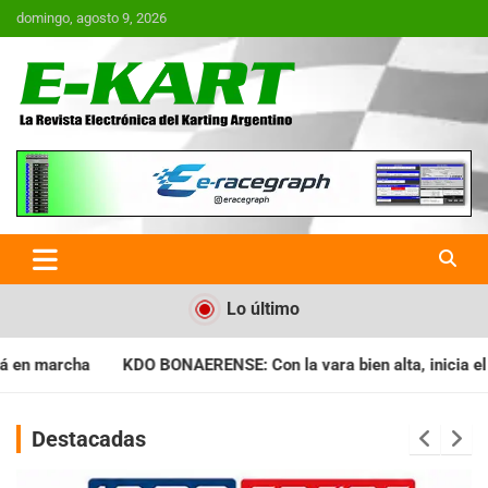
Saltar
domingo, agosto 9, 2026
al
contenido
E-Kart.com.ar | La Revista
Electrónica del Karting en
Argentina
Lo último
: Con la vara bien alta, inicia el Campeonato Clausura
BARI
Destacadas