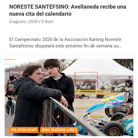
NORESTE SANTEFSINO: Avellaneda recibe una
nueva cita del calendario
4 agosto, 2026
E-Kart
El Campeonato 2026 de la Asociación Karting Noreste
Santafesino disputará este próximo fin de semana su…
COBERTURA ESPECIAL DE E-KART.COM.AR
08/09-AGO
IAME SERIES ARGENTINA 6
Ramiro Tot (Asfalto)
Baradero (Buenos Aires)
PILOTOS EKVP
RMC BUENOS AIRES