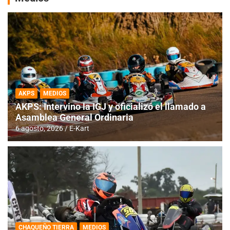
AKPS
MEDIOS
AKPS: Intervino la IGJ y oficializó el llamado a
Asamblea General Ordinaria
6 agosto, 2026
E-Kart
CHAQUEÑO TIERRA
MEDIOS