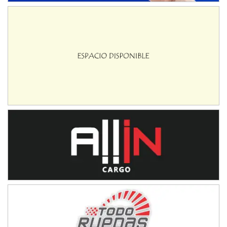
NORESTE SANTAFESINO - F6
Ciudad de Avellaneda (Asfalto)
Avellaneda (Santa Fe)
SUR SANTAFESINO - F4
José Samuel Sánchez (Tierra)
Rufino (Santa Fe)
TUCUMANO - F5
Juan Navarro (Asfalto)
El Timbó (Tucumán)