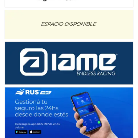
IAME SERIES ARGENTINA 6
Ramiro Tot (Asfalto)
Baradero (Buenos Aires)
KDO - F6
Ciudad de Trenque Lauquen (Asfalto)
Trenque Lauquen (Buenos Aires)
ENTRERRIANO - F6 (POSTERGADA)
Parque de la Velocidad (Asfalto)
Villaguay (Entre Ríos)
VICTORIENSE - F7
El Cerro (Tierra)
Victoria (Entre Ríos)
PATAGONICO - F6
Moto Club Reginense (Tierra)
Gral. E. Godoy (Río Negro)
CSK - F7
Juventud Unida (Tierra)
Humboldt (Santa Fe)