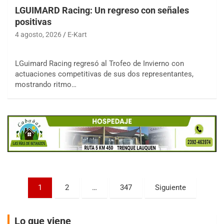
LGUIMARD Racing: Un regreso con señales
positivas
4 agosto, 2026
E-Kart
LGuimard Racing regresó al Trofeo de Invierno con
COBERTURA ESPECIAL DE E-KART.COM.AR
actuaciones competitivas de sus dos representantes,
08/09-AGO
mostrando ritmo…
IAME SERIES ARGENTINA 6
Ramiro Tot (Asfalto)
Baradero (Buenos Aires)
KDO - F6
Ciudad de Trenque Lauquen (Asfalto)
Trenque Lauquen (Buenos Aires)
ENTRERRIANO - F6 (POSTERGADA)
Parque de la Velocidad (Asfalto)
Paginación
1
2
…
347
Siguiente
Villaguay (Entre Ríos)
de
VICTORIENSE - F7
entradas
El Cerro (Tierra)
Lo que viene