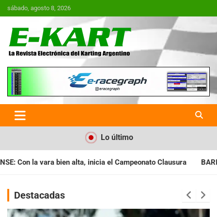
Saltar
sábado, agosto 8, 2026
al
contenido
E-Kart.com.ar | La Revista
Electrónica del Karting en
Argentina
Lo último
ia el Campeonato Clausura
BARILOCHENSE: Preparan una jornad
Destacadas