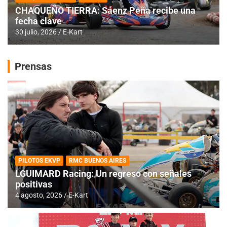
CHAQUEÑO TIERRA: Sáenz Peña recibe una
fecha clave
30 julio, 2026
E-Kart
Prensas
PILOTOS EKVP
RMC BUENOS AIRES
LGUIMARD Racing: Un regreso con señales
positivas
4 agosto, 2026
E-Kart