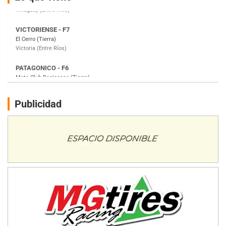
Victoria (Entre Ríos)
PATAGONICO - F6
Moto Club Reginense (Tierra)
Gral. E. Godoy (Río Negro)
CSK - F7
Juventud Unida (Tierra)
Humboldt (Santa Fe)
NORESTE SANTAFESINO - F6
Publicidad
Ciudad de Avellaneda (Asfalto)
Avellaneda (Santa Fe)
SUR SANTAFESINO - F4
José Samuel Sánchez (Tierra)
Rufino (Santa Fe)
TUCUMANO - F5
Juan Navarro (Asfalto)
El Timbó (Tucumán)
COBERTURA ESPECIAL DE E-KART.COM.AR
08/09-AGO