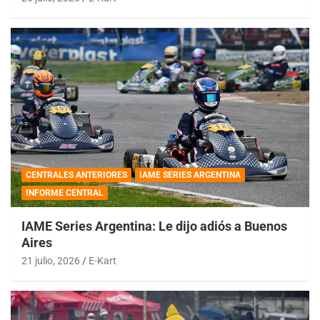
CENTRALES ANTERIORES
IAME SERIES ARGENTINA
INFORME CENTRAL
IAME Series Argentina: Le dijo adiós a Buenos
Aires
21 julio, 2026
E-Kart