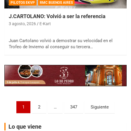
PILOTOS EKVP
RMC BUENOS AIRES
J.CARTOLANO: Volvió a ser la referencia
3 agosto, 2026
E-Kart
COBERTURA ESPECIAL DE E-KART.COM.AR
Juan Cartolano volvió a demostrar su velocidad en el
08/09-AGO
Trofeo de Invierno al conseguir su tercera…
IAME SERIES ARGENTINA 6
Ramiro Tot (Asfalto)
Baradero (Buenos Aires)
KDO - F6
Ciudad de Trenque Lauquen (Asfalto)
Trenque Lauquen (Buenos Aires)
ENTRERRIANO - F6 (POSTERGADA)
Parque de la Velocidad (Asfalto)
Paginación
1
2
…
347
Siguiente
Villaguay (Entre Ríos)
de
VICTORIENSE - F7
entradas
El Cerro (Tierra)
Lo que viene
Victoria (Entre Ríos)