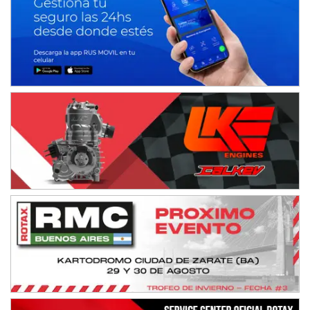
NORESTE SANTAFESINO - F6
Ciudad de Avellaneda (Asfalto)
Avellaneda (Santa Fe)
SUR SANTAFESINO - F4
José Samuel Sánchez (Tierra)
Rufino (Santa Fe)
TUCUMANO - F5
Juan Navarro (Asfalto)
El Timbó (Tucumán)