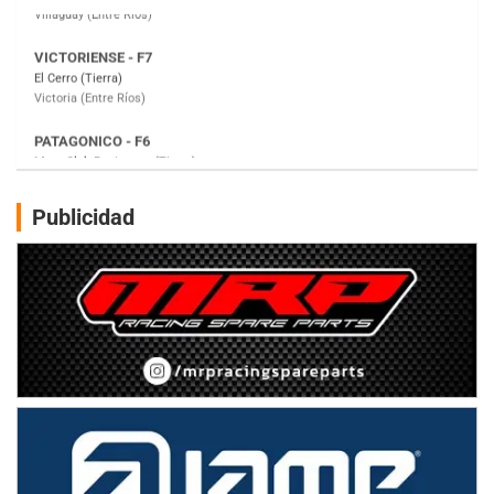
PATAGONICO - F6
Moto Club Reginense (Tierra)
Gral. E. Godoy (Río Negro)
CSK - F7
Juventud Unida (Tierra)
Humboldt (Santa Fe)
NORESTE SANTAFESINO - F6
Publicidad
Ciudad de Avellaneda (Asfalto)
Avellaneda (Santa Fe)
SUR SANTAFESINO - F4
José Samuel Sánchez (Tierra)
Rufino (Santa Fe)
TUCUMANO - F5
Juan Navarro (Asfalto)
El Timbó (Tucumán)
COBERTURA ESPECIAL DE E-KART.COM.AR
08/09-AGO