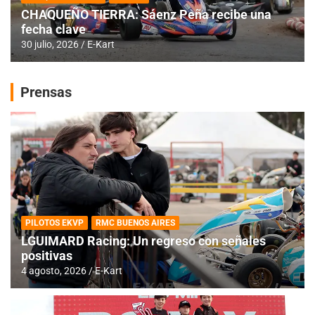
CHAQUEÑO TIERRA: Sáenz Peña recibe una
fecha clave
30 julio, 2026
E-Kart
Prensas
PILOTOS EKVP
RMC BUENOS AIRES
LGUIMARD Racing: Un regreso con señales
positivas
4 agosto, 2026
E-Kart