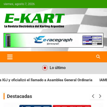
Saltar
viernes, agosto 7, 2026
al
contenido
E-Kart.com.ar | La Revista
Electrónica del Karting en
Argentina
Lo último
Asamblea General Ordinaria
IAME SERIES ARGENTINA: Baradero rec
Destacadas