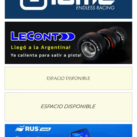
IAME SERIES ARGENTINA 6
Ramiro Tot (Asfalto)
Baradero (Buenos Aires)
KDO - F6
Ciudad de Trenque Lauquen (Asfalto)
Trenque Lauquen (Buenos Aires)
ENTRERRIANO - F6 (POSTERGADA)
Parque de la Velocidad (Asfalto)
Villaguay (Entre Ríos)
VICTORIENSE - F7
El Cerro (Tierra)
Victoria (Entre Ríos)
PATAGONICO - F6
Moto Club Reginense (Tierra)
Gral. E. Godoy (Río Negro)
CSK - F7
Juventud Unida (Tierra)
Humboldt (Santa Fe)