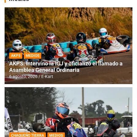
AKPS
MEDIOS
AKPS: Intervino la IGJ y oficializó el llamado a
Asamblea General Ordinaria
6 agosto, 2026
E-Kart
CHAQUEÑO TIERRA
MEDIOS