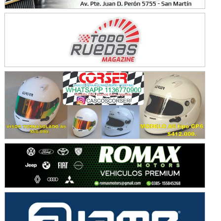
KDO - F6
Ciudad de Trenque Lauquen (Asfalto)
Trenque Lauquen (Buenos Aires)
ENTRERRIANO - F6 (POSTERGADA)
Parque de la Velocidad (Asfalto)
Villaguay (Entre Ríos)
VICTORIENSE - F7
El Cerro (Tierra)
Victoria (Entre Ríos)
PATAGONICO - F6
Moto Club Reginense (Tierra)
Gral. E. Godoy (Río Negro)
CSK - F7
Juventud Unida (Tierra)
Humboldt (Santa Fe)
NORESTE SANTAFESINO - F6
Ciudad de Avellaneda (Asfalto)