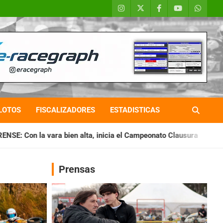
LOTOS
FISCALIZADORES
ESTADISTICAS
ta, inicia el Campeonato Clausura
BARILOCHENSE: Preparan
Prensas