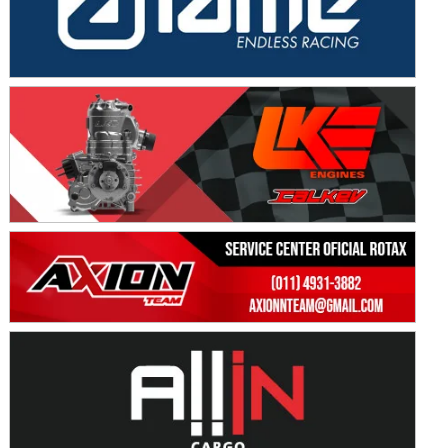
Avellaneda (Santa Fe)
SUR SANTAFESINO - F4
José Samuel Sánchez (Tierra)
Rufino (Santa Fe)
TUCUMANO - F5
Juan Navarro (Asfalto)
El Timbó (Tucumán)