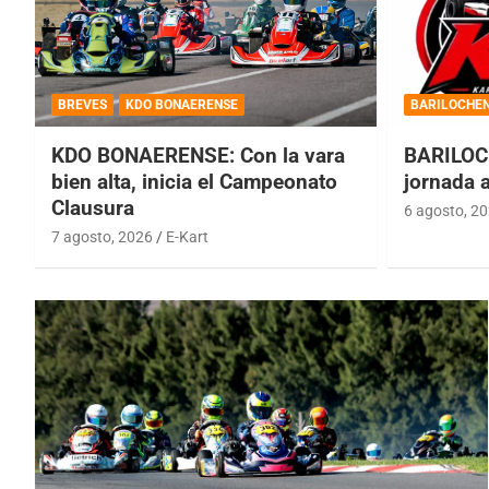
BREVES
KDO BONAERENSE
BARILOCHE
KDO BONAERENSE: Con la vara
BARILOC
bien alta, inicia el Campeonato
jornada 
Clausura
6 agosto, 2
7 agosto, 2026
E-Kart