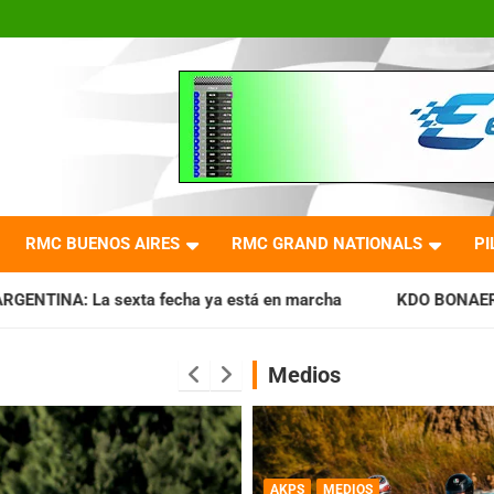
RMC BUENOS AIRES
RMC GRAND NATIONALS
PI
ha ya está en marcha
KDO BONAERENSE: Con la vara bien al
Medios
AKPS
MEDIOS