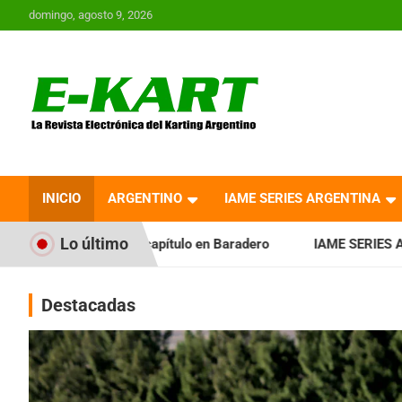
Saltar
domingo, agosto 9, 2026
al
contenido
E-Kart.com.ar | La
Revista Electrónica del
INICIO
ARGENTINO
IAME SERIES ARGENTINA
Karting en Argentina
Lo último
apítulo en Baradero
IAME SERIES ARGENTINA: La sexta fec
Destacadas