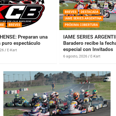
BREVES
DESTACADA
IAME SERIES ARGENTINA
NSE
BREVES
PRÓXIMA COBERTURA
HENSE: Preparan una
IAME SERIES ARGENTI
a puro espectáculo
Baradero recibe la fech
especial con Invitados
026
E-Kart
6 agosto, 2026
E-Kart