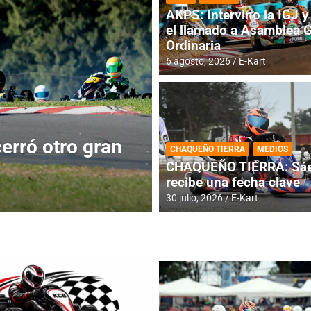
AKPS: Intervino la IGJ y 
el llamado a Asamblea 
Ordinaria
6 agosto, 2026
E-Kart
BREVES
DESTACADA
IAME SER
xta fecha ya
IAME SERIES AR
CHAQUEÑO TIERRA
MEDIOS
fecha especial c
CHAQUEÑO TIERRA: Sáe
recibe una fecha clave
6 agosto, 2026
E-Kart
30 julio, 2026
E-Kart