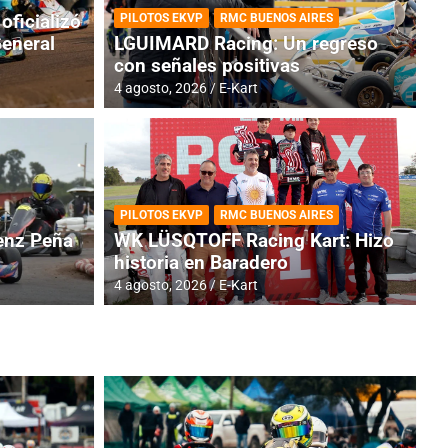
oficializó
PILOTOS EKVP
RMC BUENOS AIRES
General
LGUIMARD Racing: Un regreso
con señales positivas
4 agosto, 2026
E-Kart
IES ARGENTINA
PRÓXIMA COBERTURA
DE
GENTINA: Baradero recibe la
I
PILOTOS EKVP
RMC BUENOS AIRES
on Invitados
f
nz Peña
WK LÜSQTOFF Racing Kart: Hizo
historia en Baradero
4 a
4 agosto, 2026
E-Kart