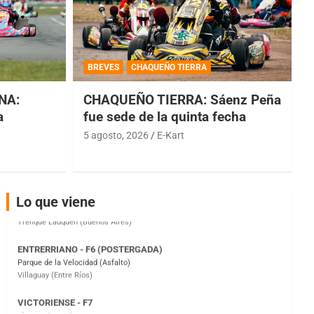
COBERTURA ESPECIAL DE E-KART.COM.AR
08/09-AGO
BREVES
CHAQUEÑO TIERRA
IAME SERIES ARGENTINA 6
Ramiro Tot (Asfalto)
NA:
CHAQUEÑO TIERRA: Sáenz Peña
Baradero (Buenos Aires)
a
fue sede de la quinta fecha
5 agosto, 2026
E-Kart
KDO - F6
Ciudad de Trenque Lauquen (Asfalto)
Trenque Lauquen (Buenos Aires)
ENTRERRIANO - F6 (POSTERGADA)
Lo que viene
Parque de la Velocidad (Asfalto)
Villaguay (Entre Ríos)
VICTORIENSE - F7
El Cerro (Tierra)
Victoria (Entre Ríos)
PATAGONICO - F6
Moto Club Reginense (Tierra)