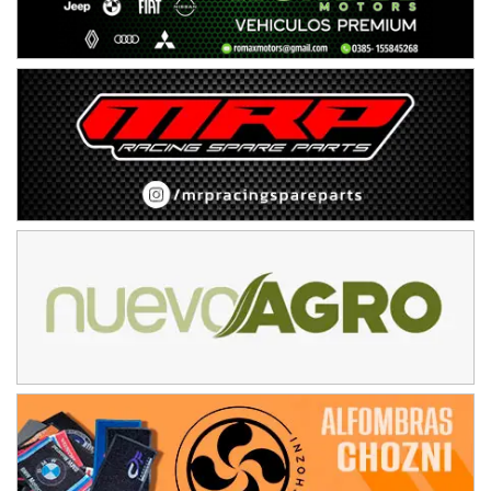
KDO - F6
Ciudad de Trenque Lauquen (Asfalto)
Trenque Lauquen (Buenos Aires)
ENTRERRIANO - F6 (POSTERGADA)
Parque de la Velocidad (Asfalto)
Villaguay (Entre Ríos)
VICTORIENSE - F7
El Cerro (Tierra)
Victoria (Entre Ríos)
PATAGONICO - F6
Moto Club Reginense (Tierra)
Gral. E. Godoy (Río Negro)
CSK - F7
Juventud Unida (Tierra)
Humboldt (Santa Fe)
NORESTE SANTAFESINO - F6
Ciudad de Avellaneda (Asfalto)
Avellaneda (Santa Fe)