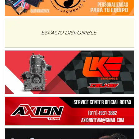
SUR SANTAFESINO - F4
José Samuel Sánchez (Tierra)
Rufino (Santa Fe)
TUCUMANO - F5
Juan Navarro (Asfalto)
El Timbó (Tucumán)