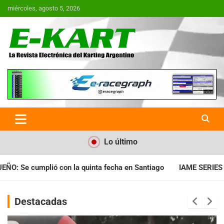
Saltar
miércoles, agosto 5, 2026
al
contenido
E-Kart.com.ar | La Revista
Electrónica del Karting en
Argentina
Lo último
n Santiago
IAME SERIES ARGENTINA: Horarios para la fecha co
Destacadas