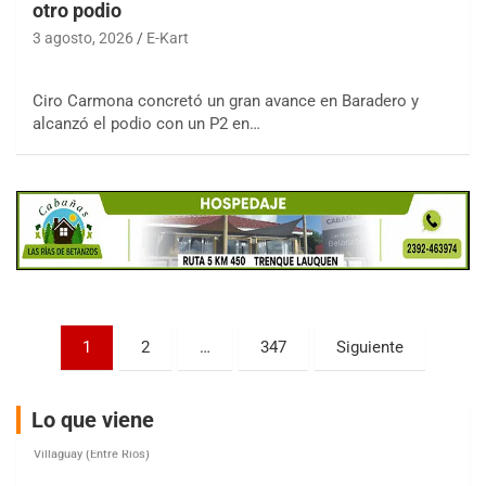
otro podio
3 agosto, 2026
E-Kart
COBERTURA ESPECIAL DE E-KART.COM.AR
Ciro Carmona concretó un gran avance en Baradero y
08/09-AGO
alcanzó el podio con un P2 en…
IAME SERIES ARGENTINA 6
Ramiro Tot (Asfalto)
Baradero (Buenos Aires)
KDO - F6
Ciudad de Trenque Lauquen (Asfalto)
Trenque Lauquen (Buenos Aires)
ENTRERRIANO - F6 (POSTERGADA)
Parque de la Velocidad (Asfalto)
Paginación
1
2
…
347
Siguiente
Villaguay (Entre Ríos)
de
VICTORIENSE - F7
entradas
El Cerro (Tierra)
Lo que viene
Victoria (Entre Ríos)
PATAGONICO - F6