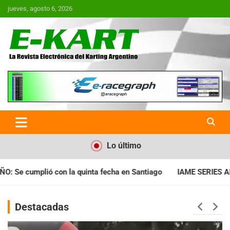
Saltar
jueves, agosto 6, 2026
al
contenido
E-Kart.com.ar | La Revista
Electrónica del Karting en
Argentina
Lo último
ha en Santiago
IAME SERIES ARGENTINA: Horarios para la fech
Destacadas