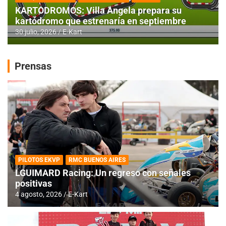
KARTODROMOS: Villa Angela prepara su
kartódromo que estrenaría en septiembre
30 julio, 2026
E-Kart
Prensas
PILOTOS EKVP
RMC BUENOS AIRES
LGUIMARD Racing: Un regreso con señales
positivas
4 agosto, 2026
E-Kart