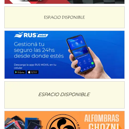
Ciudad de Avellaneda (Asfalto)
Avellaneda (Santa Fe)
SUR SANTAFESINO - F4
José Samuel Sánchez (Tierra)
Rufino (Santa Fe)
TUCUMANO - F5
Juan Navarro (Asfalto)
El Timbó (Tucumán)