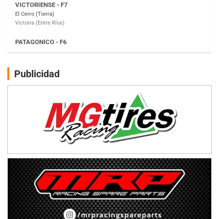
Moto Club Reginense (Tierra)
Gral. E. Godoy (Río Negro)
CSK - F7
Juventud Unida (Tierra)
Humboldt (Santa Fe)
NORESTE SANTAFESINO - F6
Publicidad
Ciudad de Avellaneda (Asfalto)
Avellaneda (Santa Fe)
SUR SANTAFESINO - F4
José Samuel Sánchez (Tierra)
Rufino (Santa Fe)
TUCUMANO - F5
Juan Navarro (Asfalto)
El Timbó (Tucumán)
COBERTURA ESPECIAL DE E-KART.COM.AR
08/09-AGO
IAME SERIES ARGENTINA 6
Ramiro Tot (Asfalto)