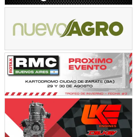
Baradero (Buenos Aires)
KDO - F6
Ciudad de Trenque Lauquen (Asfalto)
Trenque Lauquen (Buenos Aires)
ENTRERRIANO - F6 (POSTERGADA)
Parque de la Velocidad (Asfalto)
Villaguay (Entre Ríos)
VICTORIENSE - F7
El Cerro (Tierra)
Victoria (Entre Ríos)
PATAGONICO - F6
Moto Club Reginense (Tierra)
Gral. E. Godoy (Río Negro)
CSK - F7
Juventud Unida (Tierra)
Humboldt (Santa Fe)
NORESTE SANTAFESINO - F6