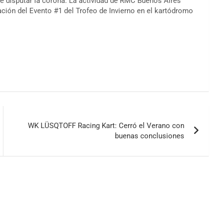
e disputar la corona. La actividad de RMC Buenos Aires
ización del Evento #1 del Trofeo de Invierno en el kartódromo
WK LÜSQTOFF Racing Kart: Cerró el Verano con
buenas conclusiones