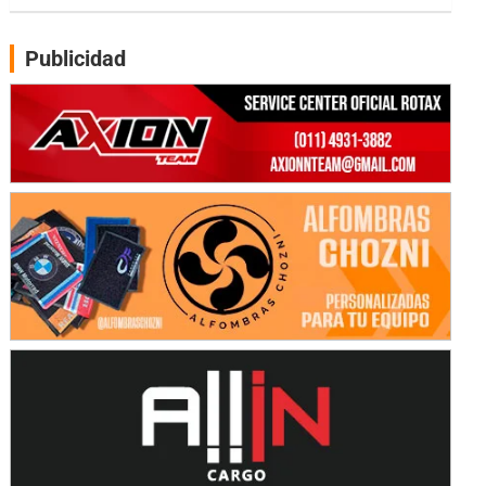
PATAGONICO - F6
Moto Club Reginense (Tierra)
Publicidad
Gral. E. Godoy (Río Negro)
CSK - F7
Juventud Unida (Tierra)
Humboldt (Santa Fe)
NORESTE SANTAFESINO - F6
Ciudad de Avellaneda (Asfalto)
Avellaneda (Santa Fe)
SUR SANTAFESINO - F4
José Samuel Sánchez (Tierra)
Rufino (Santa Fe)
TUCUMANO - F5
Juan Navarro (Asfalto)
El Timbó (Tucumán)
COBERTURA ESPECIAL DE E-KART.COM.AR
08/09-AGO