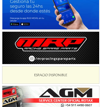
NORESTE SANTAFESINO - F6
Ciudad de Avellaneda (Asfalto)
Avellaneda (Santa Fe)
SUR SANTAFESINO - F4
José Samuel Sánchez (Tierra)
Rufino (Santa Fe)
TUCUMANO - F5
Juan Navarro (Asfalto)
El Timbó (Tucumán)