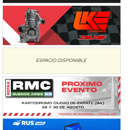
IAME SERIES ARGENTINA 6
Ramiro Tot (Asfalto)
Baradero (Buenos Aires)
KDO - F6
Ciudad de Trenque Lauquen (Asfalto)
Trenque Lauquen (Buenos Aires)
ENTRERRIANO - F6 (POSTERGADA)
Parque de la Velocidad (Asfalto)
Villaguay (Entre Ríos)
VICTORIENSE - F7
El Cerro (Tierra)
Victoria (Entre Ríos)
PATAGONICO - F6
Moto Club Reginense (Tierra)
Gral. E. Godoy (Río Negro)
CSK - F7
Juventud Unida (Tierra)
Humboldt (Santa Fe)