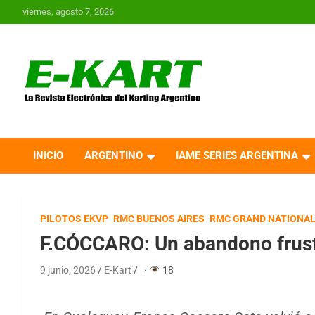
Saltar
viernes, agosto 7, 2026
al
contenido
E-Kart.com.ar | La
Revista Electrónica del
INICIO
ARGENTINO
IAME SERIES ARGENTINA
Karting en Argentina
PILOTOS EKVP
RMC BUENOS AIRES
RMC GRAND NATIONA
F.CÓCCARO: Un abandono frust
9 junio, 2026
E-Kart
·
18