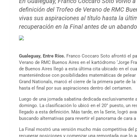
En Gualeguay, Franco Coccaro Soto volvió a 
definición del Trofeo de Verano de RMC Bue
vivas sus aspiraciones al título hasta la úl
recuperación en la Final antes de un abando
Gualeguay, Entre Ríos.
Franco Coccaro Soto afrontó el pa
Verano de RMC Buenos Aires en el kartódromo ‘Jorge Frare
de Buenos Aires llegó a esta última cita ubicado en el cu
manteniéndose con posibilidades matemáticas de pelear p
Grand Nationals, marcó el cierre de la primera parte de 
hasta el final por sus aspiraciones dentro del certamen.
Luego de una jornada sabatina dedicada exclusivamente a l
domingo. La clasificación lo ubicó en el 20° puesto, un re
llegado a esta definición. Más tarde, en la Serie, logró 
buscando alternativas para revertir el panorama de cara a 
La Final mostró una versión mucho más competitiva del p
recuperar posiciones y comenzar una remontada que lo 