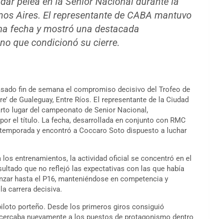
dar pelea en la Senior Nacional durante la
nos Aires. El representante de CABA mantuvo
tima fecha y mostró una destacada
no que condicionó su cierre.
sado fin de semana el compromiso decisivo del Trofeo de
’ de Gualeguay, Entre Ríos. El representante de la Ciudad
arto lugar del campeonato de Senior Nacional,
or el título. La fecha, desarrollada en conjunto con RMC
la temporada y encontró a Coccaro Soto dispuesto a luchar
os entrenamientos, la actividad oficial se concentró en el
sultado que no reflejó las expectativas con las que había
avanzar hasta el P16, manteniéndose en competencia y
la carrera decisiva.
iloto porteño. Desde los primeros giros consiguió
acercaba nuevamente a los puestos de protagonismo dentro