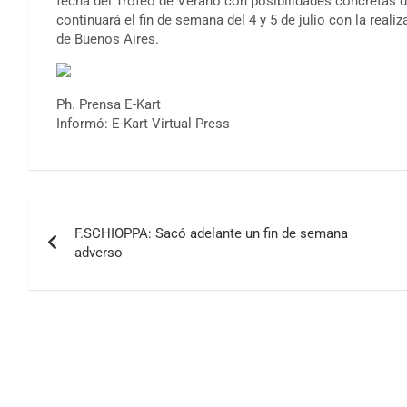
fecha del Trofeo de Verano con posibilidades concretas d
continuará el fin de semana del 4 y 5 de julio con la real
de Buenos Aires.
Ph. Prensa E-Kart
Informó: E-Kart Virtual Press
Navegación
F.SCHIOPPA: Sacó adelante un fin de semana
de
adverso
entradas