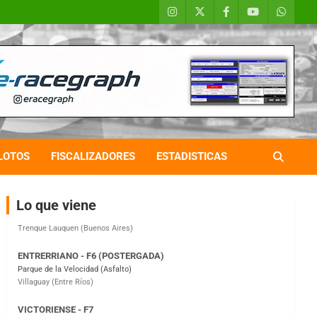
COBERTURA ESPECIAL DE E-KART.COM.AR
08/09-AGO
IAME SERIES ARGENTINA 6
Ramiro Tot (Asfalto)
Baradero (Buenos Aires)
LOTOS
FISCALIZADORES
ESTADISTICAS
KDO - F6
Ciudad de Trenque Lauquen (Asfalto)
Trenque Lauquen (Buenos Aires)
Lo que viene
ENTRERRIANO - F6 (POSTERGADA)
Parque de la Velocidad (Asfalto)
Villaguay (Entre Ríos)
VICTORIENSE - F7
El Cerro (Tierra)
Victoria (Entre Ríos)