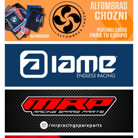
Juan Navarro (Asfalto)
El Timbó (Tucumán)
COBERTURA ESPECIAL DE E-KART.COM.AR
08/09-AGO
IAME SERIES ARGENTINA 6
Ramiro Tot (Asfalto)
Baradero (Buenos Aires)
KDO - F6
Ciudad de Trenque Lauquen (Asfalto)
Trenque Lauquen (Buenos Aires)
ENTRERRIANO - F6 (POSTERGADA)
Parque de la Velocidad (Asfalto)
Villaguay (Entre Ríos)
VICTORIENSE - F7
El Cerro (Tierra)
Victoria (Entre Ríos)
PATAGONICO - F6