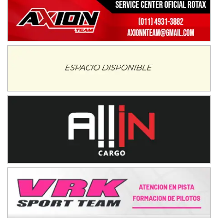
Moto Club Reginense (Tierra)
Gral. E. Godoy (Río Negro)
CSK - F7
Juventud Unida (Tierra)
Humboldt (Santa Fe)
NORESTE SANTAFESINO - F6
Ciudad de Avellaneda (Asfalto)
Avellaneda (Santa Fe)
SUR SANTAFESINO - F4
José Samuel Sánchez (Tierra)
Rufino (Santa Fe)
TUCUMANO - F5
Juan Navarro (Asfalto)
El Timbó (Tucumán)