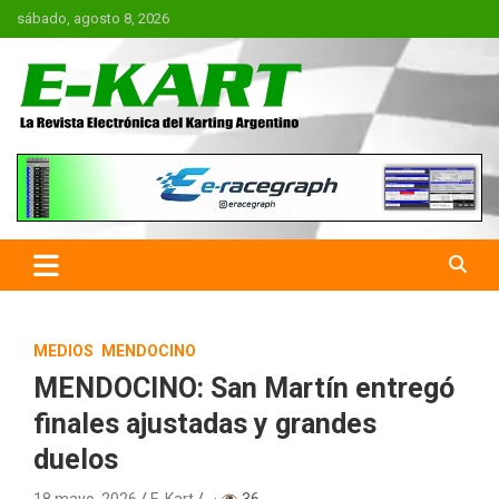
Saltar
sábado, agosto 8, 2026
al
contenido
E-Kart.com.ar | La Revista
Electrónica del Karting en
Argentina
MEDIOS
MENDOCINO
MENDOCINO: San Martín entregó
finales ajustadas y grandes
duelos