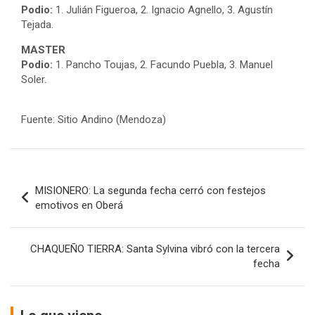
Podio:
1. Julián Figueroa, 2. Ignacio Agnello, 3. Agustín
Tejada.
MASTER
Podio:
1. Pancho Toujas, 2. Facundo Puebla, 3. Manuel
Soler.
Fuente: Sitio Andino (Mendoza)
COBERTURA ESPECIAL DE E-KART.COM.AR
08/09-AGO
Navegación
MISIONERO: La segunda fecha cerró con festejos
de
IAME SERIES ARGENTINA 6
emotivos en Oberá
Ramiro Tot (Asfalto)
entradas
Baradero (Buenos Aires)
CHAQUEÑO TIERRA: Santa Sylvina vibró con la tercera
KDO - F6
fecha
Ciudad de Trenque Lauquen (Asfalto)
Trenque Lauquen (Buenos Aires)
ENTRERRIANO - F6 (POSTERGADA)