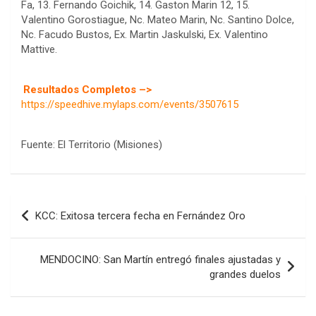
Fa, 13. Fernando Goichik, 14. Gaston Marin 12, 15.
Valentino Gorostiague, Nc. Mateo Marin, Nc. Santino Dolce,
Nc. Facudo Bustos, Ex. Martin Jaskulski, Ex. Valentino
Mattive.
Resultados Completos –>
https://speedhive.mylaps.com/events/3507615
Fuente: El Territorio (Misiones)
COBERTURA ESPECIAL DE E-KART.COM.AR
08/09-AGO
IAME SERIES ARGENTINA 6
Navegación
Ramiro Tot (Asfalto)
KCC: Exitosa tercera fecha en Fernández Oro
Baradero (Buenos Aires)
de
KDO - F6
entradas
MENDOCINO: San Martín entregó finales ajustadas y
Ciudad de Trenque Lauquen (Asfalto)
Trenque Lauquen (Buenos Aires)
grandes duelos
ENTRERRIANO - F6 (POSTERGADA)
Parque de la Velocidad (Asfalto)