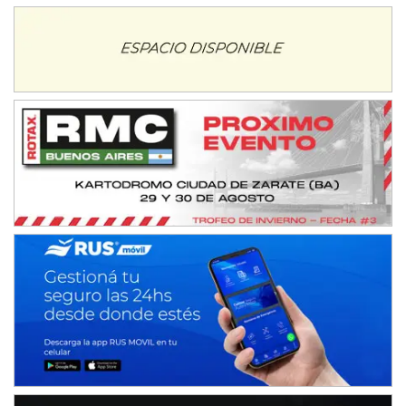
Juan Navarro (Asfalto)
El Timbó (Tucumán)
COBERTURA ESPECIAL DE E-KART.COM.AR
08/09-AGO
IAME SERIES ARGENTINA 6
Ramiro Tot (Asfalto)
Baradero (Buenos Aires)
KDO - F6
Ciudad de Trenque Lauquen (Asfalto)
Trenque Lauquen (Buenos Aires)
ENTRERRIANO - F6 (POSTERGADA)
Parque de la Velocidad (Asfalto)
Villaguay (Entre Ríos)
VICTORIENSE - F7
El Cerro (Tierra)
Victoria (Entre Ríos)
PATAGONICO - F6
Moto Club Reginense (Tierra)