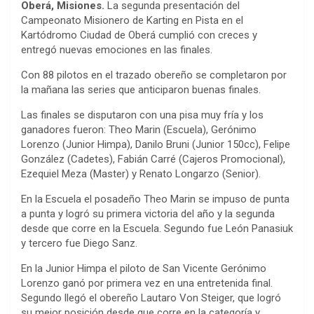
Oberá, Misiones.
La segunda presentación del
Campeonato Misionero de Karting en Pista en el
Kartódromo Ciudad de Oberá cumplió con creces y
entregó nuevas emociones en las finales.
Con 88 pilotos en el trazado obereño se completaron por
la mañana las series que anticiparon buenas finales.
Las finales se disputaron con una pisa muy fría y los
ganadores fueron: Theo Marin (Escuela), Gerónimo
Lorenzo (Junior Himpa), Danilo Bruni (Junior 150cc), Felipe
González (Cadetes), Fabián Carré (Cajeros Promocional),
Ezequiel Meza (Master) y Renato Longarzo (Senior).
En la Escuela el posadeño Theo Marin se impuso de punta
a punta y logró su primera victoria del año y la segunda
desde que corre en la Escuela. Segundo fue León Panasiuk
y tercero fue Diego Sanz.
En la Junior Himpa el piloto de San Vicente Gerónimo
Lorenzo ganó por primera vez en una entretenida final.
Segundo llegó el obereño Lautaro Von Steiger, que logró
su mejor posición desde que corre en la categoría y