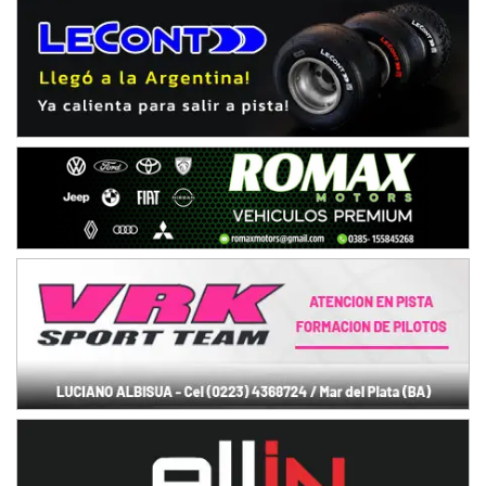
Gral. E. Godoy (Río Negro)
CSK - F7
Juventud Unida (Tierra)
Humboldt (Santa Fe)
NORESTE SANTAFESINO - F6
Ciudad de Avellaneda (Asfalto)
Avellaneda (Santa Fe)
SUR SANTAFESINO - F4
José Samuel Sánchez (Tierra)
Rufino (Santa Fe)
TUCUMANO - F5
Juan Navarro (Asfalto)
El Timbó (Tucumán)