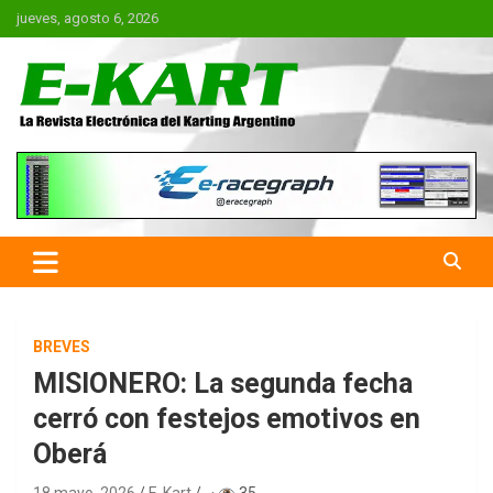
Saltar
jueves, agosto 6, 2026
al
contenido
E-Kart.com.ar | La Revista
Electrónica del Karting en
Argentina
BREVES
MISIONERO: La segunda fecha
cerró con festejos emotivos en
Oberá