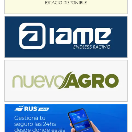
El Timbó (Tucumán)
COBERTURA ESPECIAL DE E-KART.COM.AR
08/09-AGO
IAME SERIES ARGENTINA 6
Ramiro Tot (Asfalto)
Baradero (Buenos Aires)
KDO - F6
Ciudad de Trenque Lauquen (Asfalto)
Trenque Lauquen (Buenos Aires)
ENTRERRIANO - F6 (POSTERGADA)
Parque de la Velocidad (Asfalto)
Villaguay (Entre Ríos)
VICTORIENSE - F7
El Cerro (Tierra)
Victoria (Entre Ríos)
PATAGONICO - F6
Moto Club Reginense (Tierra)