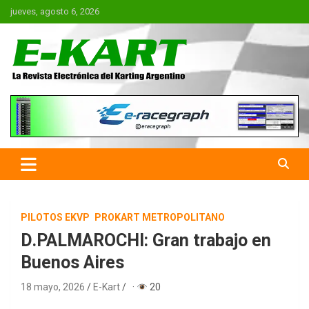
Saltar
jueves, agosto 6, 2026
al
contenido
E-Kart.com.ar | La Revista
Electrónica del Karting en
Argentina
PILOTOS EKVP
PROKART METROPOLITANO
D.PALMAROCHI: Gran trabajo en
Buenos Aires
18 mayo, 2026
E-Kart
·
20