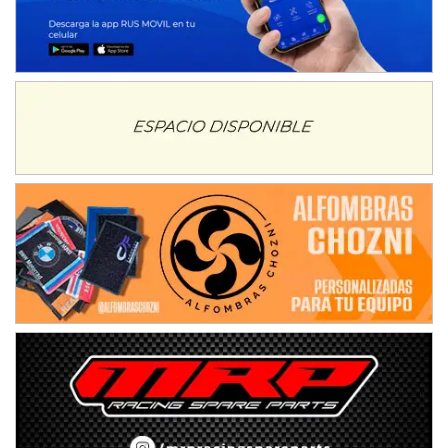
Gral. E. Godoy (Río Negro)
CSK - F7
Juventud Unida (Tierra)
Humboldt (Santa Fe)
NORESTE SANTAFESINO - F6
Ciudad de Avellaneda (Asfalto)
Avellaneda (Santa Fe)
SUR SANTAFESINO - F4
José Samuel Sánchez (Tierra)
Rufino (Santa Fe)
TUCUMANO - F5
Juan Navarro (Asfalto)
El Timbó (Tucumán)