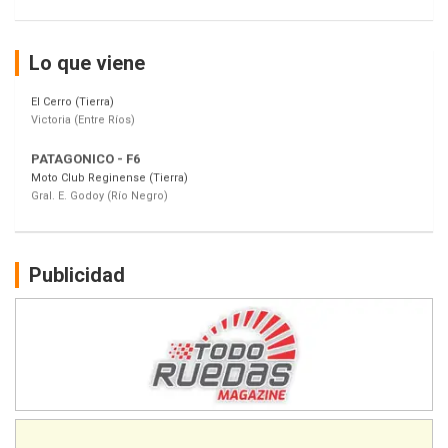
Villaguay (Entre Ríos)
VICTORIENSE - F7
Lo que viene
El Cerro (Tierra)
Victoria (Entre Ríos)
PATAGONICO - F6
Moto Club Reginense (Tierra)
Gral. E. Godoy (Río Negro)
CSK - F7
Juventud Unida (Tierra)
Humboldt (Santa Fe)
Publicidad
NORESTE SANTAFESINO - F6
Ciudad de Avellaneda (Asfalto)
Avellaneda (Santa Fe)
SUR SANTAFESINO - F4
José Samuel Sánchez (Tierra)
Rufino (Santa Fe)
TUCUMANO - F5
Juan Navarro (Asfalto)