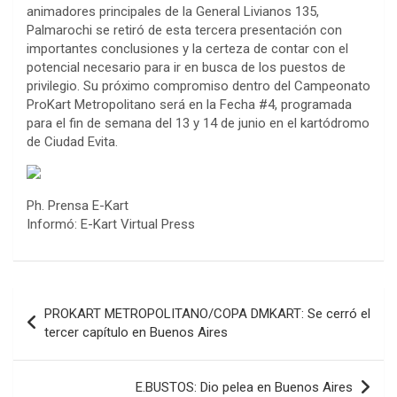
animadores principales de la General Livianos 135,
Palmarochi se retiró de esta tercera presentación con
importantes conclusiones y la certeza de contar con el
potencial necesario para ir en busca de los puestos de
privilegio. Su próximo compromiso dentro del Campeonato
ProKart Metropolitano será en la Fecha #4, programada
para el fin de semana del 13 y 14 de junio en el kartódromo
de Ciudad Evita.
COBERTURA ESPECIAL DE E-KART.COM.AR
Ph. Prensa E-Kart
08/09-AGO
Informó: E-Kart Virtual Press
IAME SERIES ARGENTINA 6
Ramiro Tot (Asfalto)
Baradero (Buenos Aires)
Navegación
KDO - F6
PROKART METROPOLITANO/COPA DMKART: Se cerró el
Ciudad de Trenque Lauquen (Asfalto)
de
tercer capítulo en Buenos Aires
Trenque Lauquen (Buenos Aires)
entradas
ENTRERRIANO - F6 (POSTERGADA)
E.BUSTOS: Dio pelea en Buenos Aires
Parque de la Velocidad (Asfalto)