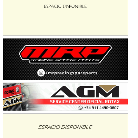
COBERTURA ESPECIAL DE E-KART.COM.AR
08/09-AGO
IAME SERIES ARGENTINA 6
Ramiro Tot (Asfalto)
Baradero (Buenos Aires)
KDO - F6
Ciudad de Trenque Lauquen (Asfalto)
Trenque Lauquen (Buenos Aires)
ENTRERRIANO - F6 (POSTERGADA)
Parque de la Velocidad (Asfalto)
Villaguay (Entre Ríos)
VICTORIENSE - F7
El Cerro (Tierra)
Victoria (Entre Ríos)
PATAGONICO - F6
Moto Club Reginense (Tierra)
Gral. E. Godoy (Río Negro)
CSK - F7