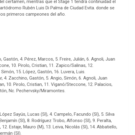
el certamen, mientras que el Stage 1 tendrá continuidad el
l Kartódromo Rubén Luis Di Palma de Ciudad Evita. donde se
a los primeros campeones del año.
, Gastón, 4. Pérez, Marcos, 5. Freire, Julián, 6. Agnoli, Juan
ne, 10. Pirolo, Cristian, 11. Zapico/Salinas, 12.
 Simón, 15. López, Gastón, 16. Luvera, Luis.
ar, 4. Zacchino, Gastón, 5. Angio, Simón, 6. Agnoli, Juan
n, 10. Pirolo, Cristian, 11. Viganó/Steccone, 12. Palacios,
Gastón, Nc. Pechervsky/Miramontes.
3. López Sayús, Lucas (Sl), 4. Campelo, Facundo (Sl), 5. Silva
enjamín (Sl), 8. Rodríguez Trobo, Alfonso (Sl), 9. Peralta,
, 12. Estaje, Mauro (M), 13. Leiva, Nicolás (Sl), 14. Abbatiello,
Germán (Sl).