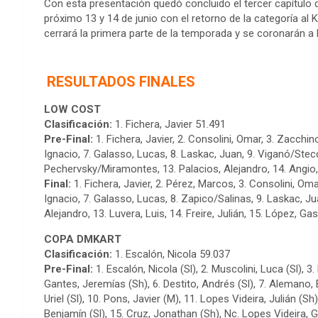
Con esta presentación quedó concluido el tercer capítulo d
próximo 13 y 14 de junio con el retorno de la categoría a
cerrará la primera parte de la temporada y se coronarán 
RESULTADOS FINALES
LOW COST
Clasificación:
1. Fichera, Javier 51.491
Pre-Final:
1. Fichera, Javier, 2. Consolini, Omar, 3. Zacchino
Ignacio, 7. Galasso, Lucas, 8. Laskac, Juan, 9. Viganó/Stecco
Pechervsky/Miramontes, 13. Palacios, Alejandro, 14. Angio,
Final:
1. Fichera, Javier, 2. Pérez, Marcos, 3. Consolini, Om
Ignacio, 7. Galasso, Lucas, 8. Zapico/Salinas, 9. Laskac, Jua
Alejandro, 13. Luvera, Luis, 14. Freire, Julián, 15. López, 
COPA DMKART
Clasificación:
1. Escalón, Nicola 59.037
Pre-Final:
1. Escalón, Nicola (Sl), 2. Muscolini, Luca (Sl), 
Gantes, Jeremías (Sh), 6. Destito, Andrés (Sl), 7. Alemano, B
Uriel (Sl), 10. Pons, Javier (M), 11. Lopes Videira, Julián (Sh)
Benjamín (Sl), 15. Cruz, Jonathan (Sh), Nc. Lopes Videira, 