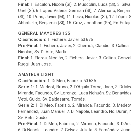
Final:
1. Escalón, Nicola (Sl), 2. Muscolini, Luca (Sl), 3. Sil
Uriel (Sl), 6. Lopes Videira, Germán (Sl), 7. Alemano, Benjam
(Sl), 10. Pons, Javier (M), 11. Leiva, Nicolás (Sl), 12. López 
Abbatiello, Benjamín (Sl), 15. Cruz, Jonathan (Sh), Ex. Estaj
GENERAL MAYORES 135
Clasificación:
1. Fichera, Javier 50.676
Pre-Final:
1. Fichera, Javier, 2. Chemoli, Claudio, 3. Gallina
Nicolás, Sv. Di Vito, Martín.
Final:
1. Flores, Nicolás, 2. Fichera, Javier, 3. Gallina, Gonzal
Ruggi, Juan José.
AMATEUR LIGHT
Clasificación:
1. Di Meo, Fabrizio 50.635
Serie 1:
1. Medeot, Bruno, 2. D’Aquila Tome, Jaco, 3. Di Meo
Miranda, Facundo, Sv. Lorenzo, Luca Nehuén, Sv. Benavídez, 
Vetri, Guido, Sv. Baldasarre, Tomás.
Serie 2:
1. Di Meo, Fabrizio, 2. Miranda, Facundo, 3. Medeot,
Fernández, Juan Manuel, 7. Di Napole, Leandro, Nc. Durán,
Sv. Vetri, Guido.
Pre-Final:
1. Di Meo, Fabrizio, 2. Miranda, Facundo, 3. D’A
6. Di Napole, Leandro, 7. Gélvez, Julieta, 8. Fernández, Jua