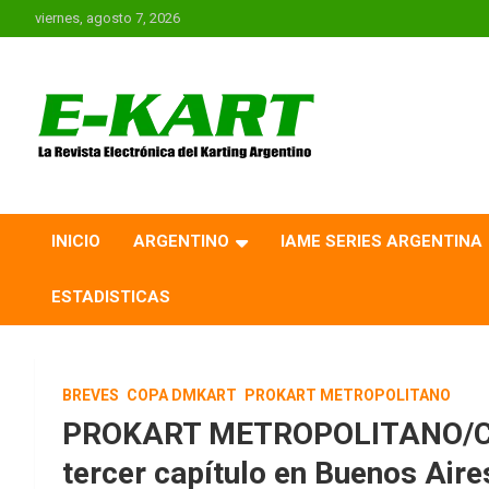
Saltar
viernes, agosto 7, 2026
al
contenido
E-Kart.com.ar | La
Revista Electrónica del
INICIO
ARGENTINO
IAME SERIES ARGENTINA
Karting en Argentina
ESTADISTICAS
BREVES
COPA DMKART
PROKART METROPOLITANO
PROKART METROPOLITANO/CO
tercer capítulo en Buenos Aire