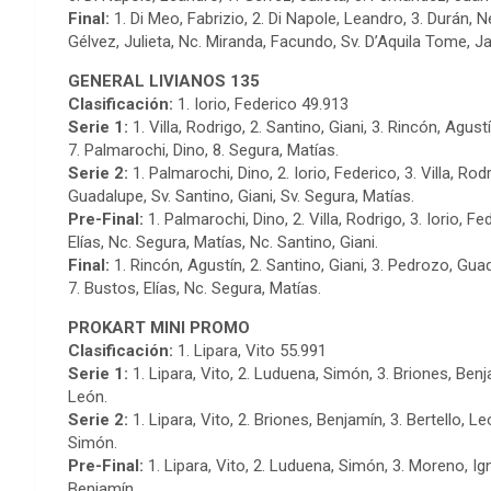
Final:
1. Di Meo, Fabrizio, 2. Di Napole, Leandro, 3. Durán, 
Gélvez, Julieta, Nc. Miranda, Facundo, Sv. D’Aquila Tome, 
GENERAL LIVIANOS 135
Clasificación:
1. Iorio, Federico 49.913
Serie 1:
1. Villa, Rodrigo, 2. Santino, Giani, 3. Rincón, Agust
7. Palmarochi, Dino, 8. Segura, Matías.
Serie 2:
1. Palmarochi, Dino, 2. Iorio, Federico, 3. Villa, Rod
Guadalupe, Sv. Santino, Giani, Sv. Segura, Matías.
Pre-Final:
1. Palmarochi, Dino, 2. Villa, Rodrigo, 3. Iorio, F
Elías, Nc. Segura, Matías, Nc. Santino, Giani.
Final:
1. Rincón, Agustín, 2. Santino, Giani, 3. Pedrozo, Guada
7. Bustos, Elías, Nc. Segura, Matías.
PROKART MINI PROMO
Clasificación:
1. Lipara, Vito 55.991
Serie 1:
1. Lipara, Vito, 2. Luduena, Simón, 3. Briones, Benj
León.
Serie 2:
1. Lipara, Vito, 2. Briones, Benjamín, 3. Bertello, L
Simón.
Pre-Final:
1. Lipara, Vito, 2. Luduena, Simón, 3. Moreno, Ign
Benjamín.