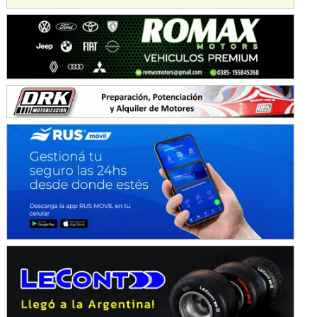
Juventud Unida (Tierra)
Humboldt (Santa Fe)
NORESTE SANTAFESINO - F6
Ciudad de Avellaneda (Asfalto)
Avellaneda (Santa Fe)
SUR SANTAFESINO - F4
José Samuel Sánchez (Tierra)
Rufino (Santa Fe)
TUCUMANO - F5
Juan Navarro (Asfalto)
El Timbó (Tucumán)