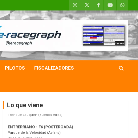
COBERTURA ESPECIAL DE E-KART.COM.AR
08/09-AGO
IAME SERIES ARGENTINA 6
PILOTOS
FISCALIZADORES
Ramiro Tot (Asfalto)
Baradero (Buenos Aires)
KDO - F6
Ciudad de Trenque Lauquen (Asfalto)
Trenque Lauquen (Buenos Aires)
Lo que viene
ENTRERRIANO - F6 (POSTERGADA)
Parque de la Velocidad (Asfalto)
Villaguay (Entre Ríos)
VICTORIENSE - F7