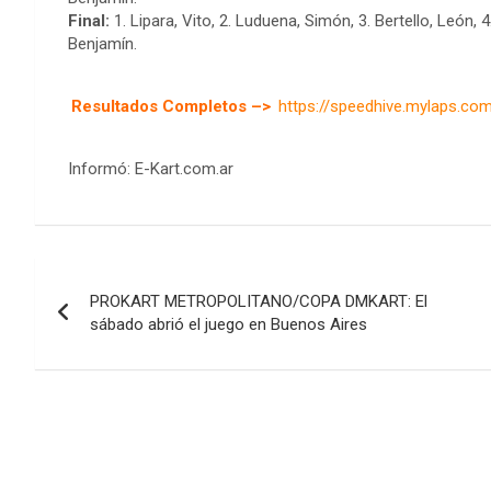
Final:
1. Lipara, Vito, 2. Luduena, Simón, 3. Bertello, León, 
Benjamín.
Resultados Completos –>
https://speedhive.mylaps.co
Informó: E-Kart.com.ar
Navegación
PROKART METROPOLITANO/COPA DMKART: El
de
sábado abrió el juego en Buenos Aires
entradas