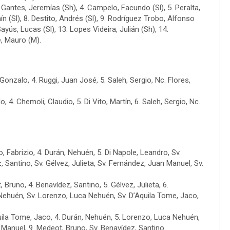
va Gantes, Jeremías (Sh), 4. Campelo, Facundo (Sl), 5. Peralta,
ín (Sl), 8. Destito, Andrés (Sl), 9. Rodríguez Trobo, Alfonso
Sayús, Lucas (Sl), 13. Lopes Videira, Julián (Sh), 14.
e, Mauro (M).
, Gonzalo, 4. Ruggi, Juan José, 5. Saleh, Sergio, Nc. Flores,
o, 4. Chemoli, Claudio, 5. Di Vito, Martín, 6. Saleh, Sergio, Nc.
, Fabrizio, 4. Durán, Nehuén, 5. Di Napole, Leandro, Sv.
Santino, Sv. Gélvez, Julieta, Sv. Fernández, Juan Manuel, Sv.
 Bruno, 4. Benavídez, Santino, 5. Gélvez, Julieta, 6.
 Nehuén, Sv. Lorenzo, Luca Nehuén, Sv. D’Aquila Tome, Jaco,
quila Tome, Jaco, 4. Durán, Nehuén, 5. Lorenzo, Luca Nehuén,
n Manuel, 9. Medeot, Bruno, Sv. Benavídez, Santino.