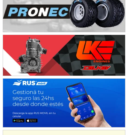
IAME SERIES ARGENTINA 6
Ramiro Tot (Asfalto)
Baradero (Buenos Aires)
KDO - F6
Ciudad de Trenque Lauquen (Asfalto)
Trenque Lauquen (Buenos Aires)
ENTRERRIANO - F6 (POSTERGADA)
Parque de la Velocidad (Asfalto)
Villaguay (Entre Ríos)
VICTORIENSE - F7
El Cerro (Tierra)
Victoria (Entre Ríos)
PATAGONICO - F6
Moto Club Reginense (Tierra)
Gral. E. Godoy (Río Negro)
CSK - F7
Juventud Unida (Tierra)
Humboldt (Santa Fe)