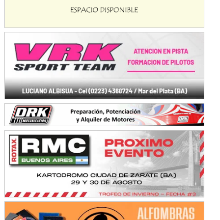
NORESTE SANTAFESINO - F6
Ciudad de Avellaneda (Asfalto)
Avellaneda (Santa Fe)
SUR SANTAFESINO - F4
José Samuel Sánchez (Tierra)
Rufino (Santa Fe)
TUCUMANO - F5
Juan Navarro (Asfalto)
El Timbó (Tucumán)