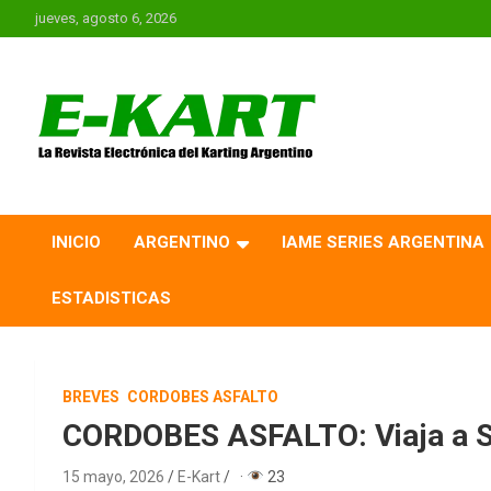
Saltar
jueves, agosto 6, 2026
al
contenido
E-Kart.com.ar | La
Revista Electrónica del
INICIO
ARGENTINO
IAME SERIES ARGENTINA
Karting en Argentina
ESTADISTICAS
BREVES
CORDOBES ASFALTO
CORDOBES ASFALTO: Viaja a San
15 mayo, 2026
E-Kart
·
23