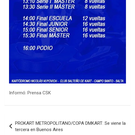
Informó: Prensa CSK
COBERTURA ESPECIAL DE E-KART.COM.AR
Navegación
08/09-AGO
PROKART METROPOLITANO/COPA DMKART: Se viene la
de
IAME SERIES ARGENTINA 6
tercera en Buenos Aires
Ramiro Tot (Asfalto)