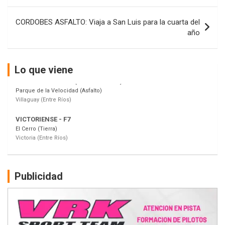
entradas
Baradero (Buenos Aires)
CORDOBES ASFALTO: Viaja a San Luis para la cuarta del
KDO - F6
año
Ciudad de Trenque Lauquen (Asfalto)
Trenque Lauquen (Buenos Aires)
ENTRERRIANO - F6 (POSTERGADA)
Lo que viene
Parque de la Velocidad (Asfalto)
Villaguay (Entre Ríos)
VICTORIENSE - F7
El Cerro (Tierra)
Victoria (Entre Ríos)
PATAGONICO - F6
Moto Club Reginense (Tierra)
Gral. E. Godoy (Río Negro)
Publicidad
CSK - F7
Juventud Unida (Tierra)
Humboldt (Santa Fe)
NORESTE SANTAFESINO - F6