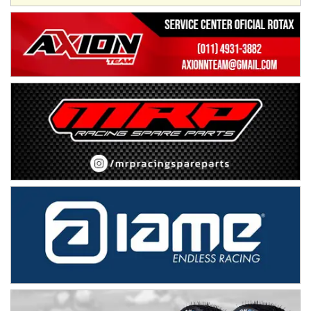
Villaguay (Entre Ríos)
VICTORIENSE - F7
El Cerro (Tierra)
Victoria (Entre Ríos)
PATAGONICO - F6
Moto Club Reginense (Tierra)
Gral. E. Godoy (Río Negro)
CSK - F7
Juventud Unida (Tierra)
Humboldt (Santa Fe)
NORESTE SANTAFESINO - F6
Ciudad de Avellaneda (Asfalto)
Avellaneda (Santa Fe)
SUR SANTAFESINO - F4
José Samuel Sánchez (Tierra)
Rufino (Santa Fe)
TUCUMANO - F5
Juan Navarro (Asfalto)