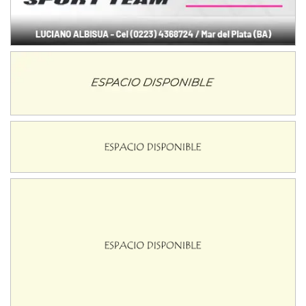
Ciudad de Avellaneda (Asfalto)
Avellaneda (Santa Fe)
SUR SANTAFESINO - F4
José Samuel Sánchez (Tierra)
Rufino (Santa Fe)
TUCUMANO - F5
Juan Navarro (Asfalto)
El Timbó (Tucumán)
COBERTURA ESPECIAL DE E-KART.COM.AR
08/09-AGO
IAME SERIES ARGENTINA 6
Ramiro Tot (Asfalto)
Baradero (Buenos Aires)
KDO - F6
Ciudad de Trenque Lauquen (Asfalto)
Trenque Lauquen (Buenos Aires)
ENTRERRIANO - F6 (POSTERGADA)
Parque de la Velocidad (Asfalto)