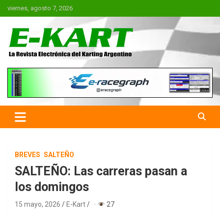
Saltar
viernes, agosto 7, 2026
al
contenido
E-Kart.com.ar | La Revista
Electrónica del Karting en
Argentina
BREVES
SALTEÑO
SALTEÑO: Las carreras pasan a
los domingos
15 mayo, 2026
E-Kart
·
27