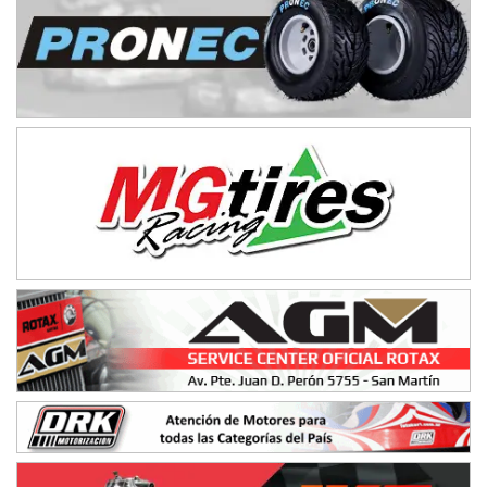
El Timbó (Tucumán)